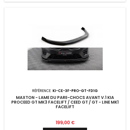
RÉFÉRENCE:
KI-CE-3F-PRO-GT-FD1G
MAXTON - LAME DU PARE-CHOCS AVANT V.1 KIA
PROCEED GT MK3 FACELIFT / CEED GT / GT - LINE MK1
FACELIFT
Prix
199,00 €