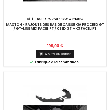
RÉFÉRENCE:
KI-CE-3F-PRO-GT-SD1G
MAXTON - RAJOUTS DES BAS DE CAISSE KIA PROCEED GT
/ GT-LINE MK1 FACELIFT / CEED GT MK3 FACELIFT
Prix
199,00 €
Ajouter au panier


Fabriqué a la commande