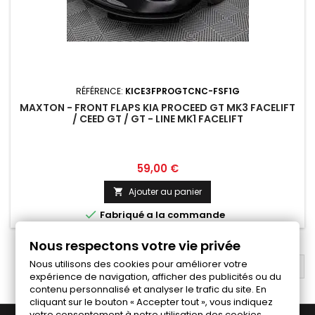
RÉFÉRENCE:
KICE3FPROGTCNC-FSF1G
MAXTON - FRONT FLAPS KIA PROCEED GT MK3 FACELIFT
/ CEED GT / GT - LINE MK1 FACELIFT
Prix
59,00 €
Ajouter au panier


Fabriqué a la commande
Nous respectons votre vie privée
Nous utilisons des cookies pour améliorer votre
RETOUR EN HAUT

expérience de navigation, afficher des publicités ou du
contenu personnalisé et analyser le trafic du site. En
cliquant sur le bouton « Accepter tout », vous indiquez
votre consentement à notre utilisation des cookies.