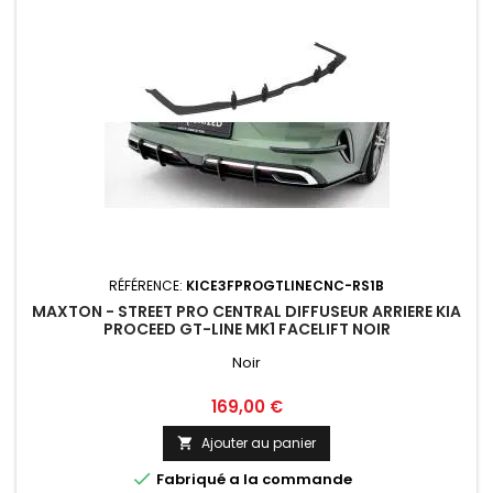
RÉFÉRENCE:
KICE3FPROGTLINECNC-RS1B
MAXTON - STREET PRO CENTRAL DIFFUSEUR ARRIERE KIA
PROCEED GT-LINE MK1 FACELIFT NOIR
Noir
Prix
169,00 €
Ajouter au panier


Fabriqué a la commande