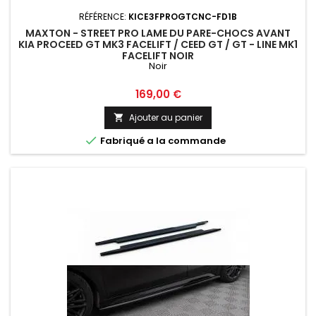
RÉFÉRENCE:
KICE3FPROGTCNC-FD1B
MAXTON - STREET PRO LAME DU PARE-CHOCS AVANT
KIA PROCEED GT MK3 FACELIFT / CEED GT / GT - LINE MK1
FACELIFT NOIR
Noir
Prix
169,00 €
Ajouter au panier


Fabriqué a la commande