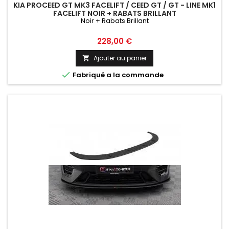
KIA PROCEED GT MK3 FACELIFT / CEED GT / GT - LINE MK1
FACELIFT NOIR + RABATS BRILLANT
Noir + Rabats Brillant
Prix
228,00 €
Ajouter au panier


Fabriqué a la commande