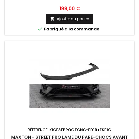
Prix
199,00 €
Ajouter au panier


Fabriqué a la commande
RÉFÉRENCE:
KICE3FPROGTCNC-FD1B+FSF1G
MAXTON - STREET PRO LAME DU PARE-CHOCS AVANT