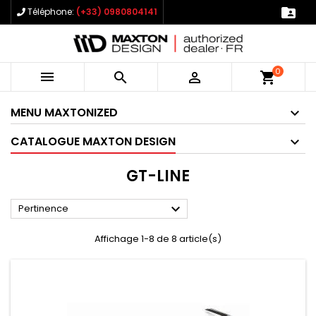

Téléphone:
(+33) 0980804141
0



shopping_cart
MENU MAXTONIZED
CATALOGUE MAXTON DESIGN
GT-LINE

Pertinence
Affichage 1-8 de 8 article(s)