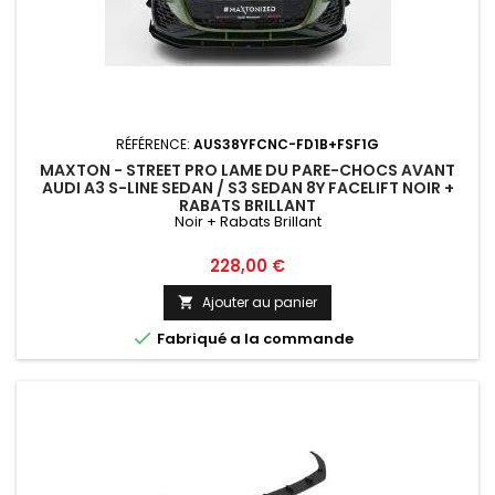
RÉFÉRENCE:
AUS38YFCNC-FD1B+FSF1G
MAXTON - STREET PRO LAME DU PARE-CHOCS AVANT
AUDI A3 S-LINE SEDAN / S3 SEDAN 8Y FACELIFT NOIR +
RABATS BRILLANT
Noir + Rabats Brillant
Prix
228,00 €
Ajouter au panier


Fabriqué a la commande