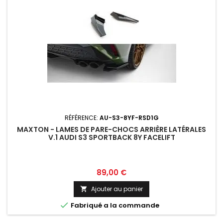
RÉFÉRENCE:
AU-S3-8YF-RSD1G
MAXTON - LAMES DE PARE-CHOCS ARRIÈRE LATÉRALES
V.1 AUDI S3 SPORTBACK 8Y FACELIFT
Prix
89,00 €
Ajouter au panier


Fabriqué a la commande