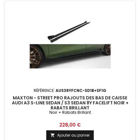
RÉFÉRENCE:
AUS38YFCNC-SD1B+SF1G
MAXTON - STREET PRO RAJOUTS DES BAS DE CAISSE
AUDI A3 S-LINE SEDAN / S3 SEDAN 8Y FACELIFT NOIR +
RABATS BRILLANT
Noir + Rabats Brillant
Prix
228,00 €
Ajouter au panier
