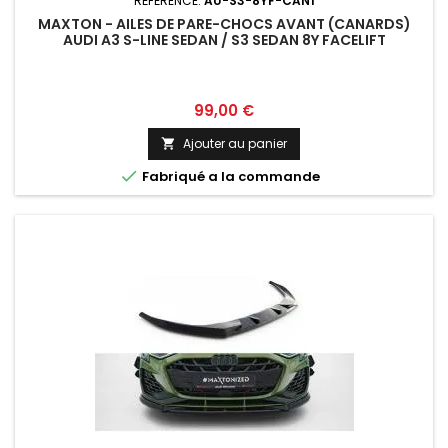
RÉFÉRENCE:
AU-S3-8YF-CAN1
MAXTON - AILES DE PARE-CHOCS AVANT (CANARDS)
AUDI A3 S-LINE SEDAN / S3 SEDAN 8Y FACELIFT
Prix
99,00 €
Ajouter au panier


Fabriqué a la commande