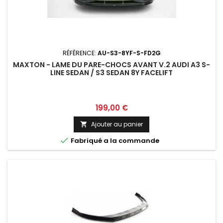
RÉFÉRENCE:
AU-S3-8YF-S-FD2G
MAXTON - LAME DU PARE-CHOCS AVANT V.2 AUDI A3 S-
LINE SEDAN / S3 SEDAN 8Y FACELIFT
Prix
199,00 €
Ajouter au panier


Fabriqué a la commande