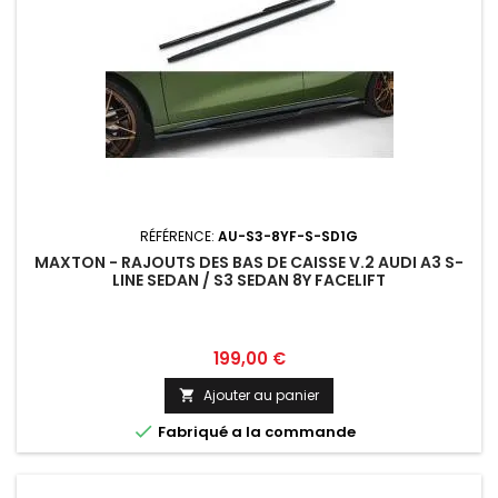
RÉFÉRENCE:
AU-S3-8YF-S-SD1G
MAXTON - RAJOUTS DES BAS DE CAISSE V.2 AUDI A3 S-
LINE SEDAN / S3 SEDAN 8Y FACELIFT
Prix
199,00 €
Ajouter au panier


Fabriqué a la commande