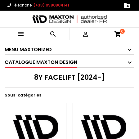

Téléphone:
(+33) 0980804141
0



shopping_cart
MENU MAXTONIZED
CATALOGUE MAXTON DESIGN
8Y FACELIFT [2024-]
Sous-catégories