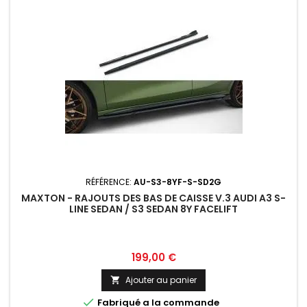
RÉFÉRENCE:
AU-S3-8YF-S-SD2G
MAXTON - RAJOUTS DES BAS DE CAISSE V.3 AUDI A3 S-
LINE SEDAN / S3 SEDAN 8Y FACELIFT
Prix
199,00 €
Ajouter au panier


Fabriqué a la commande