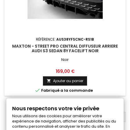
RÉFÉRENCE:
AUS38YFSCNC-RS1B
MAXTON - STREET PRO CENTRAL DIFFUSEUR ARRIERE
AUDI S3 SEDAN 8Y FACELIFT NOIR
Noir
Prix
169,00 €
Ajouter au panier


Fabriqué a la commande
1
2
3
Suivant

Nous respectons votre vie privée
Nous utilisons des cookies pour améliorer votre
RETOUR EN HAUT

expérience de navigation, afficher des publicités ou du
contenu personnalisé et analyser le trafic du site. En