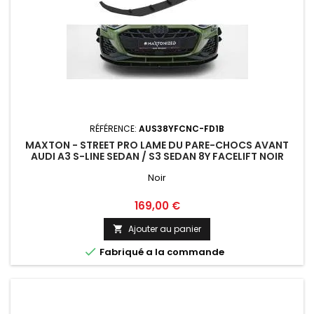
RÉFÉRENCE:
AUS38YFCNC-FD1B
MAXTON - STREET PRO LAME DU PARE-CHOCS AVANT
AUDI A3 S-LINE SEDAN / S3 SEDAN 8Y FACELIFT NOIR
Noir
Prix
169,00 €
Ajouter au panier


Fabriqué a la commande