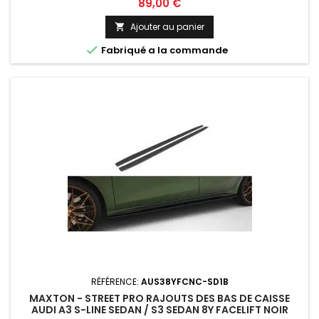
Prix
89,00 €
Ajouter au panier


Fabriqué a la commande
RÉFÉRENCE:
AUS38YFCNC-SD1B
MAXTON - STREET PRO RAJOUTS DES BAS DE CAISSE
AUDI A3 S-LINE SEDAN / S3 SEDAN 8Y FACELIFT NOIR