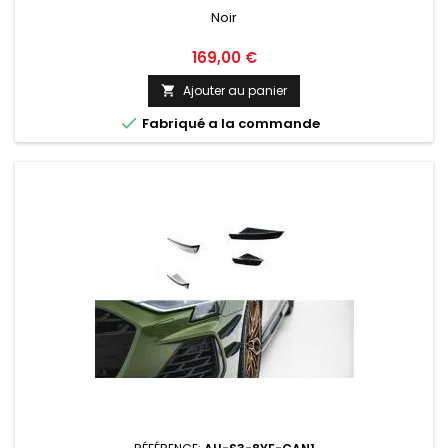
Noir
Prix
169,00 €
Ajouter au panier


Fabriqué a la commande