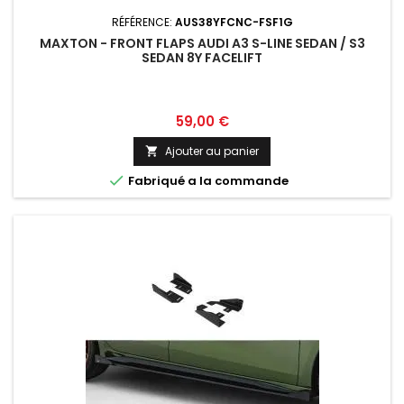
RÉFÉRENCE:
AUS38YFCNC-FSF1G
MAXTON - FRONT FLAPS AUDI A3 S-LINE SEDAN / S3
SEDAN 8Y FACELIFT
Prix
59,00 €
Ajouter au panier


Fabriqué a la commande