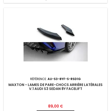
RÉFÉRENCE:
AU-S3-8YF-S-RSD1G
MAXTON - LAMES DE PARE-CHOCS ARRIÈRE LATÉRALES
V.1 AUDI S3 SEDAN 8Y FACELIFT
Prix
89,00 €