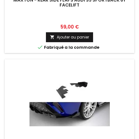
MAXTON - REAR SIDE FLAPS AUDI S3 SPORTBACK 8Y
FACELIFT
Prix
59,00 €
Ajouter au panier


Fabriqué a la commande