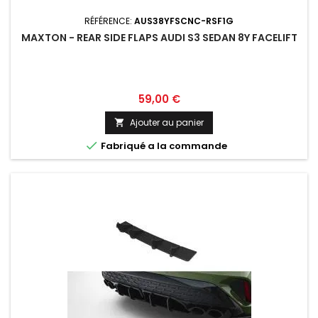
RÉFÉRENCE:
AUS38YFSCNC-RSF1G
MAXTON - REAR SIDE FLAPS AUDI S3 SEDAN 8Y FACELIFT
Prix
59,00 €
Ajouter au panier


Fabriqué a la commande