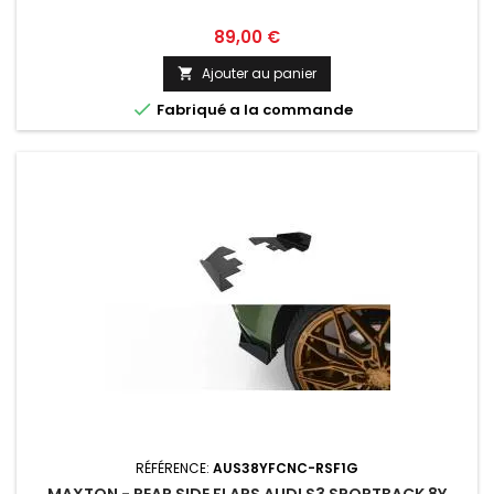
Prix
89,00 €
Ajouter au panier


Fabriqué a la commande
RÉFÉRENCE:
AUS38YFCNC-RSF1G