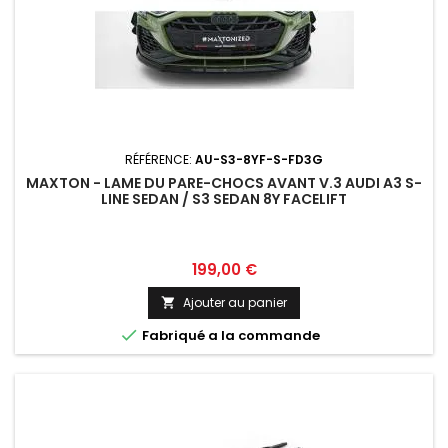
RÉFÉRENCE:
AU-S3-8YF-S-FD3G
MAXTON - LAME DU PARE-CHOCS AVANT V.3 AUDI A3 S-
LINE SEDAN / S3 SEDAN 8Y FACELIFT
Prix
199,00 €
Ajouter au panier


Fabriqué a la commande