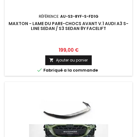
RÉFÉRENCE:
AU-S3-8YF-S-FD1G
MAXTON - LAME DU PARE-CHOCS AVANT V.1 AUDI A3 S-
LINE SEDAN / S3 SEDAN 8Y FACELIFT
Prix
199,00 €
Ajouter au panier


Fabriqué a la commande