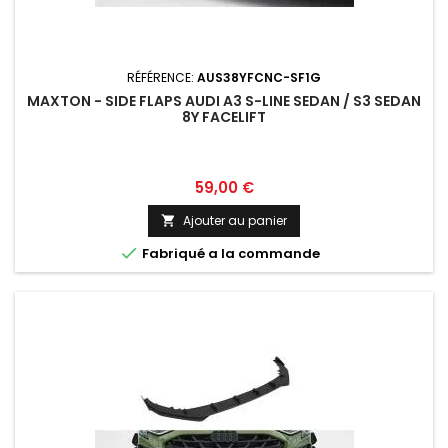
RÉFÉRENCE:
AUS38YFCNC-SF1G
MAXTON - SIDE FLAPS AUDI A3 S-LINE SEDAN / S3 SEDAN
8Y FACELIFT
Prix
59,00 €
Ajouter au panier


Fabriqué a la commande