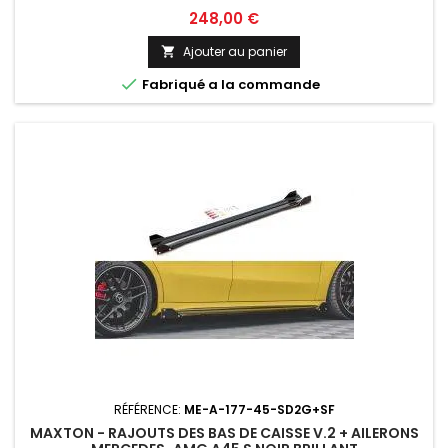
Prix
248,00 €
Ajouter au panier


Fabriqué a la commande
RÉFÉRENCE:
ME-A-177-45-SD2G+SF
MAXTON - RAJOUTS DES BAS DE CAISSE V.2 + AILERONS