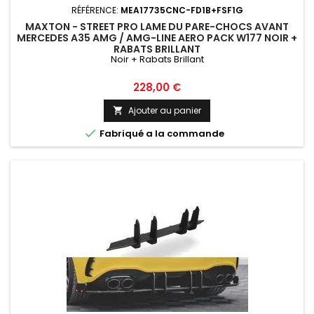
RÉFÉRENCE:
MEA17735CNC-FD1B+FSF1G
MAXTON - STREET PRO LAME DU PARE-CHOCS AVANT
MERCEDES A35 AMG / AMG-LINE AERO PACK W177 NOIR +
RABATS BRILLANT
Noir + Rabats Brillant
Prix
228,00 €
Ajouter au panier


Fabriqué a la commande