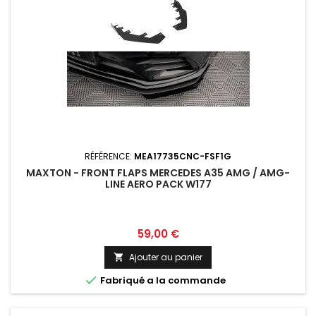
RÉFÉRENCE:
MEA17735CNC-FSF1G
MAXTON - FRONT FLAPS MERCEDES A35 AMG / AMG-
LINE AERO PACK W177
Prix
59,00 €
Ajouter au panier


Fabriqué a la commande