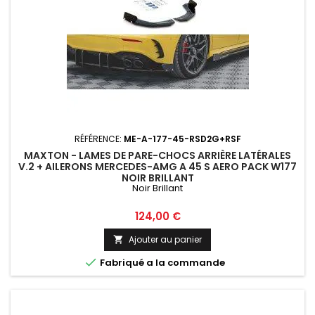
RÉFÉRENCE:
ME-A-177-45-RSD2G+RSF
MAXTON - LAMES DE PARE-CHOCS ARRIÈRE LATÉRALES
V.2 + AILERONS MERCEDES-AMG A 45 S AERO PACK W177
NOIR BRILLANT
Noir Brillant
Prix
124,00 €
Ajouter au panier


Fabriqué a la commande