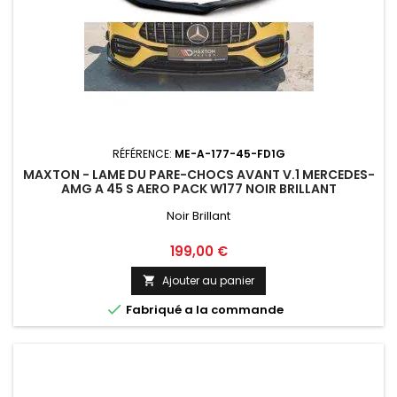
RÉFÉRENCE:
ME-A-177-45-FD1G
MAXTON - LAME DU PARE-CHOCS AVANT V.1 MERCEDES-
AMG A 45 S AERO PACK W177 NOIR BRILLANT
Noir Brillant
Prix
199,00 €
Ajouter au panier


Fabriqué a la commande