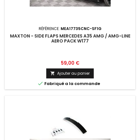
RÉFÉRENCE:
MEA17735CNC-SF1G
MAXTON - SIDE FLAPS MERCEDES A35 AMG / AMG-LINE
AERO PACK W177
Prix
59,00 €
Ajouter au panier


Fabriqué a la commande