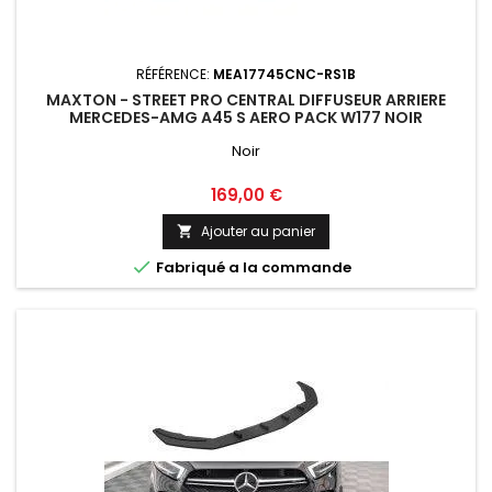
RÉFÉRENCE:
MEA17745CNC-RS1B
MAXTON - STREET PRO CENTRAL DIFFUSEUR ARRIERE
MERCEDES-AMG A45 S AERO PACK W177 NOIR
Noir
Prix
169,00 €
Ajouter au panier


Fabriqué a la commande