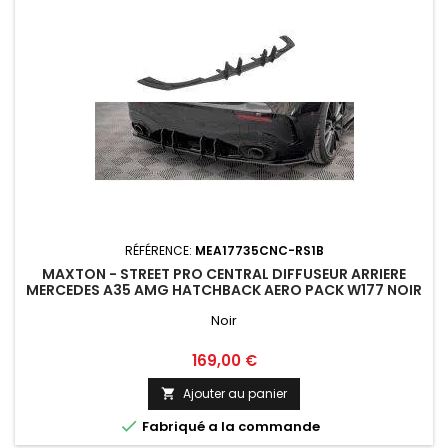
RÉFÉRENCE:
MEA17735CNC-RS1B
MAXTON - STREET PRO CENTRAL DIFFUSEUR ARRIERE
MERCEDES A35 AMG HATCHBACK AERO PACK W177 NOIR
Noir
Prix
169,00 €
Ajouter au panier


Fabriqué a la commande