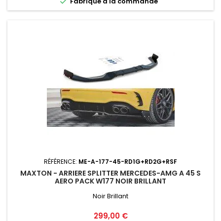

Fabriqué a la commande
RÉFÉRENCE:
ME-A-177-45-RD1G+RD2G+RSF
MAXTON - ARRIERE SPLITTER MERCEDES-AMG A 45 S
AERO PACK W177 NOIR BRILLANT
Noir Brillant
Prix
299,00 €