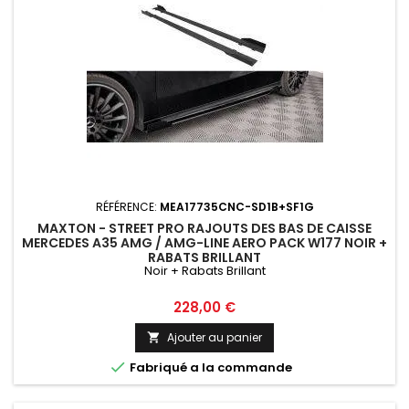
RÉFÉRENCE:
MEA17735CNC-SD1B+SF1G
MAXTON - STREET PRO RAJOUTS DES BAS DE CAISSE
MERCEDES A35 AMG / AMG-LINE AERO PACK W177 NOIR +
RABATS BRILLANT
Noir + Rabats Brillant
Prix
228,00 €
Ajouter au panier


Fabriqué a la commande