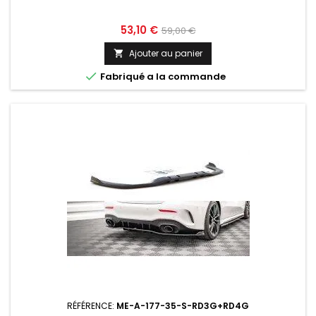
Prix
Prix
53,10 €
59,00 €
de
Ajouter au panier

base

Fabriqué a la commande
RÉFÉRENCE:
ME-A-177-35-S-RD3G+RD4G