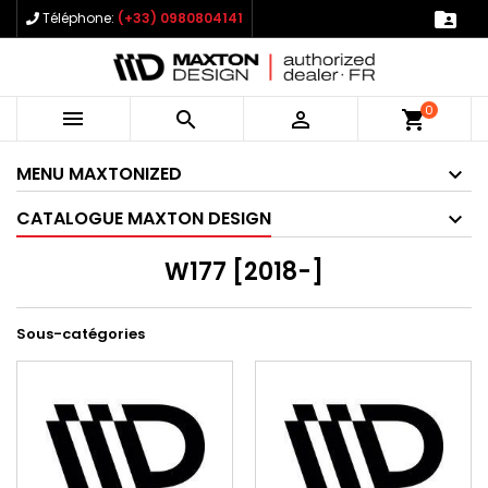

Téléphone:
(+33) 0980804141
0



shopping_cart
MENU MAXTONIZED
CATALOGUE MAXTON DESIGN
W177 [2018-]
Sous-catégories