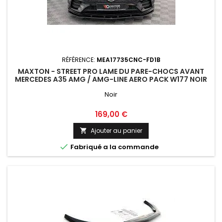
RÉFÉRENCE:
MEA17735CNC-FD1B
MAXTON - STREET PRO LAME DU PARE-CHOCS AVANT
MERCEDES A35 AMG / AMG-LINE AERO PACK W177 NOIR
Noir
Prix
169,00 €
Ajouter au panier


Fabriqué a la commande