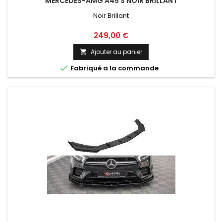
MERCEDES-AMG A45 S NOIR BRILLANT
Noir Brillant
Prix
249,00 €
Ajouter au panier


Fabriqué a la commande