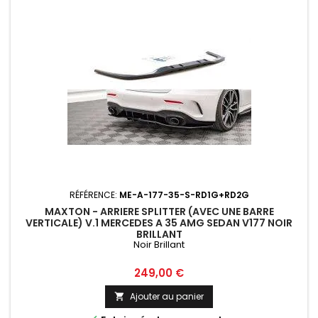
RÉFÉRENCE:
ME-A-177-35-S-RD1G+RD2G
MAXTON - ARRIERE SPLITTER (AVEC UNE BARRE
VERTICALE) V.1 MERCEDES A 35 AMG SEDAN V177 NOIR
BRILLANT
Noir Brillant
Prix
249,00 €
Ajouter au panier
