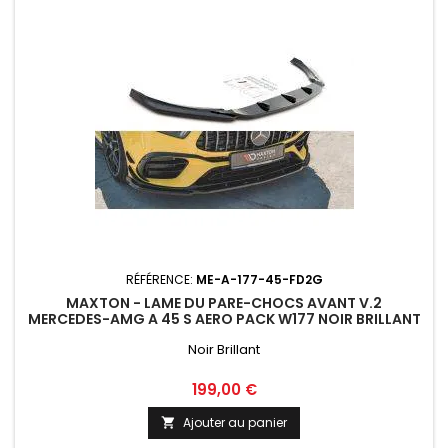
RÉFÉRENCE:
ME-A-177-45-FD2G
MAXTON - LAME DU PARE-CHOCS AVANT V.2
MERCEDES-AMG A 45 S AERO PACK W177 NOIR BRILLANT
Noir Brillant
Prix
199,00 €
Ajouter au panier
