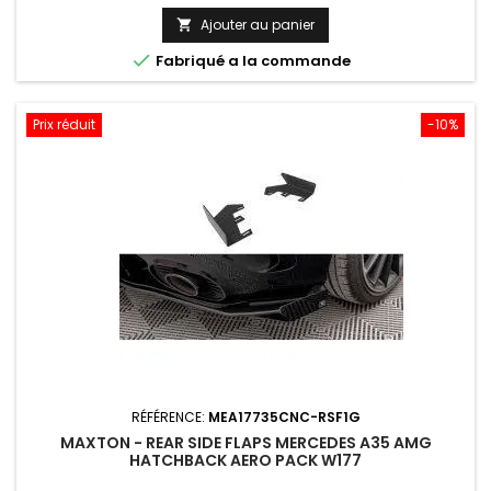
Ajouter au panier


Fabriqué a la commande
Prix réduit
-10%
RÉFÉRENCE:
MEA17735CNC-RSF1G
MAXTON - REAR SIDE FLAPS MERCEDES A35 AMG
HATCHBACK AERO PACK W177