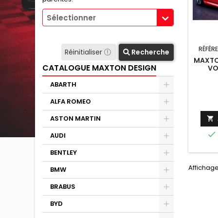
Sélectionner
RÉFÉR
Réinitialiser
Recherche
MAXTON
CATALOGUE MAXTON DESIGN
VO
ABARTH
ALFA ROMEO
ASTON MARTIN


AUDI
BENTLEY
Affichage 
BMW
BRABUS
BYD