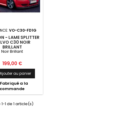
ENCE:
VO-C30-FD1G
 - LAME SPLITTER
LVO C30 NOIR
BRILLANT
Noir Brillant
Prix
199,00 €
Ajouter au panier
Fabriqué a la
commande
1-1 de 1 article(s)