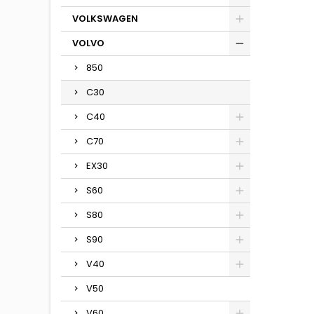
VOLKSWAGEN
VOLVO
850
C30
C40
C70
EX30
S60
S80
S90
V40
V50
V60