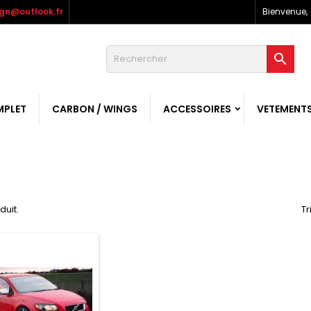
gn@outlook.fr
Bienvenue,

MPLET
CARBON / WINGS
ACCESSOIRES
VETEMENT
oduit.
Tr