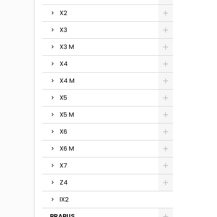
X2
X3
X3 M
X4
X4 M
X5
X5 M
X6
X6 M
X7
Z4
IX2
BRABUS