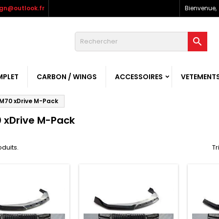
gn@outlook.fr
Bienvenue,

MPLET
CARBON / WINGS
ACCESSOIRES
VETEMENT
 M70 xDrive M-Pack
0 xDrive M-Pack
oduits.
Tr