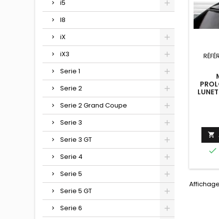
i5
I8
iX
iX3
RÉFÉ
Serie 1
PROL
Serie 2
LUNET
Serie 2 Grand Coupe
Serie 3

Serie 3 GT

Serie 4
Serie 5
Affichage
Serie 5 GT
Serie 6