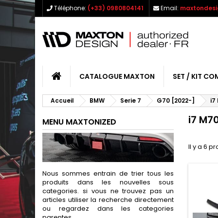
Téléphone:
(+33) 0980804141
Email:
maxtondesi
CATALOGUE MAXTON
SET / KIT CO
Accueil
BMW
Serie 7
G70 [2022-]
i7
i7 M7
MENU MAXTONIZED
Il y a 6 pr
Nous sommes entrain de trier tous les
produits dans les nouvelles sous
categories. si vous ne trouvez pas un
articles utiliser la recherche directement
ou regardez dans les categories
parentes.