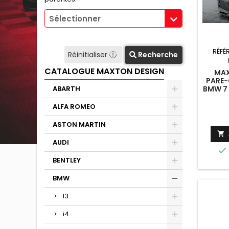
Sélectionner
RÉFÉ
Réinitialiser
Recherche
CATALOGUE MAXTON DESIGN
MAX
PARE-
BMW 7 
ABARTH
I7 M
ALFA ROMEO
ASTON MARTIN

AUDI

BENTLEY
BMW
I3
i4