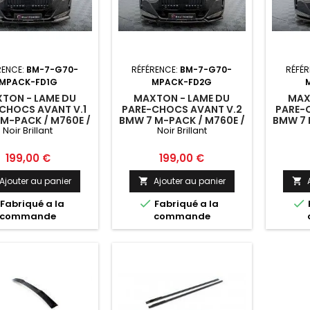
RENCE:
BM-7-G70-
RÉFÉRENCE:
BM-7-G70-
RÉFÉR
MPACK-FD1G
MPACK-FD2G
TON - LAME DU
MAXTON - LAME DU
MAX
CHOCS AVANT V.1
PARE-CHOCS AVANT V.2
PARE-
M-PACK / M760E /
BMW 7 M-PACK / M760E /
BMW 7 
Noir Brillant
Noir Brillant
-PACK G70 NOIR
I7 M-PACK G70 NOIR
I7 M
BRILLANT
BRILLANT
Prix
Prix
199,00 €
199,00 €
Ajouter au panier
Ajouter au panier




Fabriqué a la
Fabriqué a la
commande
commande