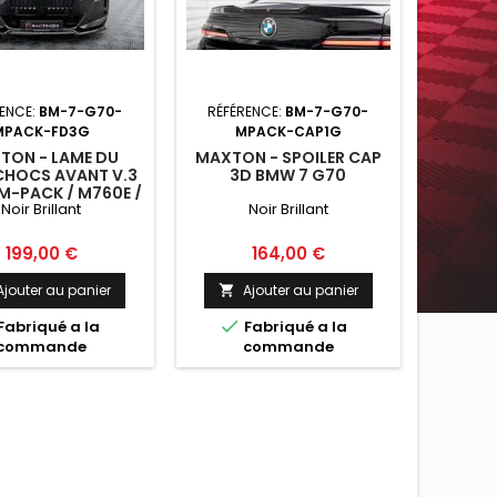
ENCE:
BM-7-G70-
RÉFÉRENCE:
BM-7-G70-
MPACK-FD3G
MPACK-CAP1G
TON - LAME DU
MAXTON - SPOILER CAP
CHOCS AVANT V.3
3D BMW 7 G70
M-PACK / M760E /
Noir Brillant
Noir Brillant
-PACK G70 NOIR
BRILLANT
Prix
Prix
199,00 €
164,00 €
Ajouter au panier
Ajouter au panier


Fabriqué a la
Fabriqué a la
commande
commande