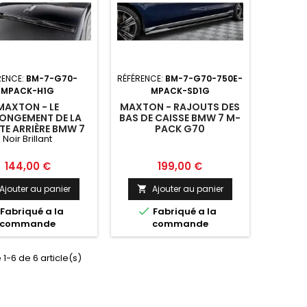
RENCE:
BM-7-G70-
RÉFÉRENCE:
BM-7-G70-750E-
MPACK-H1G
MPACK-SD1G
MAXTON - LE
MAXTON - RAJOUTS DES
ONGEMENT DE LA
BAS DE CAISSE BMW 7 M-
TE ARRIÈRE BMW 7
PACK G70
Noir Brillant
G70
Prix
Prix
144,00 €
199,00 €
Ajouter au panier
Ajouter au panier


Fabriqué a la
Fabriqué a la
commande
commande
 1-6 de 6 article(s)