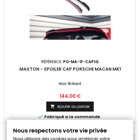
RÉFÉRENCE:
PO-MA-1F-CAP1G
MAXTON - SPOILER CAP PORSCHE MACAN MK1
Noir Brillant
Prix
144,00 €
Ajouter au panier


Fabriqué a la commande
Nous respectons votre vie privée
Nous utilisons des cookies pour améliorer votre
RETOUR EN HAUT
