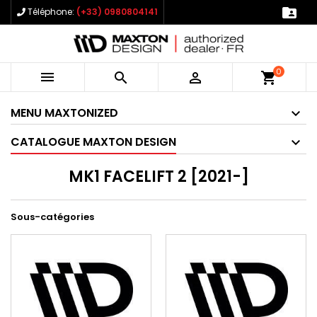

Téléphone:
(+33) 0980804141
0



shopping_cart
MENU MAXTONIZED
CATALOGUE MAXTON DESIGN
MK1 FACELIFT 2 [2021-]
Sous-catégories