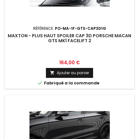
RÉFÉRENCE:
PO-MA-1F-GTS-CAP3D1G
MAXTON - PLUS HAUT SPOILER CAP 3D PORSCHE MACAN
GTS MK1 FACELIFT 2
Prix
164,00 €
Ajouter au panier


Fabriqué a la commande