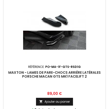
RÉFÉRENCE:
PO-MA-1F-GTS-RSD1G
MAXTON - LAMES DE PARE-CHOCS ARRIÈRE LATÉRALES
PORSCHE MACAN GTS MK1 FACELIFT 2
Prix
89,00 €
Ajouter au panier
