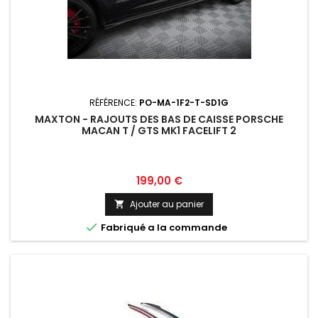
RÉFÉRENCE:
PO-MA-1F2-T-SD1G
MAXTON - RAJOUTS DES BAS DE CAISSE PORSCHE
MACAN T / GTS MK1 FACELIFT 2
Prix
199,00 €
Ajouter au panier


Fabriqué a la commande