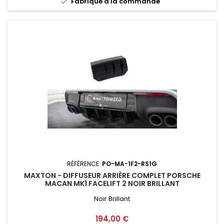

Fabriqué a la commande
RÉFÉRENCE:
PO-MA-1F2-RS1G
MAXTON - DIFFUSEUR ARRIÈRE COMPLET PORSCHE
MACAN MK1 FACELIFT 2 NOIR BRILLANT
Noir Brillant
Prix
194,00 €