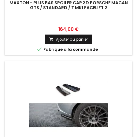
MAXTON - PLUS BAS SPOILER CAP 3D PORSCHE MACAN
GTS / STANDARD / T MK1 FACELIFT 2
Prix
164,00 €
Ajouter au panier


Fabriqué a la commande