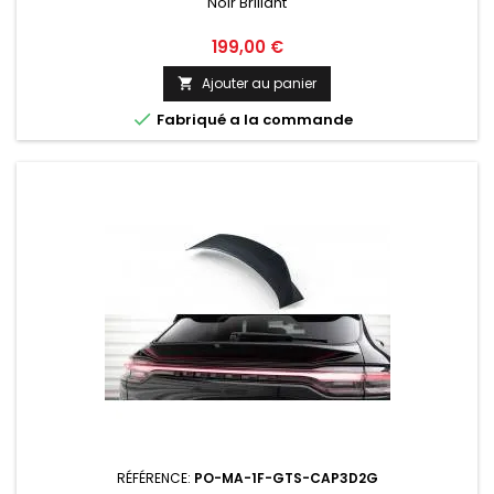
Noir Brillant
Prix
199,00 €
Ajouter au panier


Fabriqué a la commande
RÉFÉRENCE:
PO-MA-1F-GTS-CAP3D2G