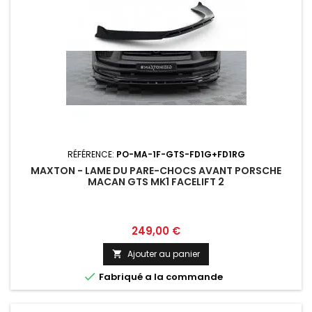
RÉFÉRENCE:
PO-MA-1F-GTS-FD1G+FD1RG
MAXTON - LAME DU PARE-CHOCS AVANT PORSCHE
MACAN GTS MK1 FACELIFT 2
Prix
249,00 €
Ajouter au panier


Fabriqué a la commande