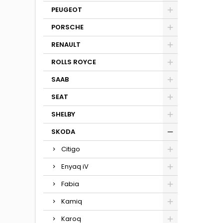
PEUGEOT
PORSCHE
RENAULT
ROLLS ROYCE
SAAB
SEAT
SHELBY
SKODA
Citigo
Enyaq iV
Fabia
Kamiq
Karoq