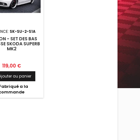
ENCE:
SK-SU-2-S1A
N - SET DES BAS
SSE SKODA SUPERB
MK2
Prix
119,00 €
Ajouter au panier
Fabriqué a la
commande