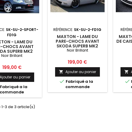
CE:
SK-SU-2-SPORT-
RÉFÉRENCE:
SK-SU-2-FD1G
RÉFÉR
FD1G
MAXTON - LAME DU
MAXTO
PARE-CHOCS AVANT
DE CAI
TON - LAME DU
SKODA SUPERB MK2
E-CHOCS AVANT
Noir Brillant
DA SUPERB MK2
Noir Brillant
 SPORT RAJOUT DU
-CHOCS AVANT)
Prix
199,00 €
Prix
199,00 €
Ajouter au panier


Ajouter au panier


Fabriqué a la
Fabriqué a la
commande
commande
 1-3 de 3 article(s)