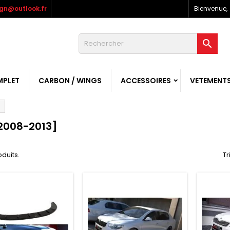
gn@outlook.fr
Bienvenue,

MPLET
CARBON / WINGS
ACCESSOIRES
VETEMENT
2008-2013]
oduits.
Tr