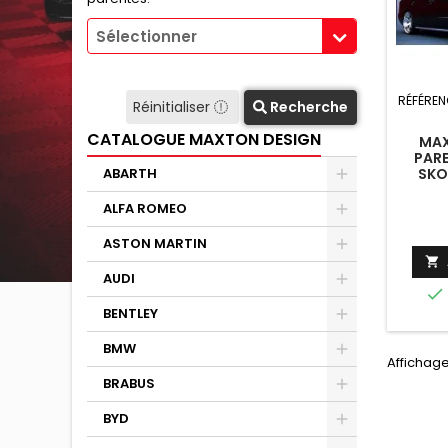
Sélectionner
RÉFÉREN
Réinitialiser
Recherche
CATALOGUE MAXTON DESIGN
MAX
PAR
SKO
ABARTH
(POUR
PARE
ALFA ROMEO
ASTON MARTIN

AUDI

BENTLEY
BMW
Affichage
BRABUS
BYD