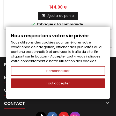
Prix
144,00 €
Ajouter au panier


Fabriqué a la commande
Nous respectons votre vie privée
Nous utilisons des cookies pour améliorer votre
RETOUR EN HAUT

expérience de navigation, afficher des publicités ou du
contenu personnalisé et analyser le trafic du site. En
cliquant sur le bouton « Accepter tout », vous indiquez
votre consentement à notre utilisation des cookies.

PRODUITS
Personnaliser

NOTRE SOCIÉTÉ
Tout accepter

VOTRE COMPTE

CONTACT