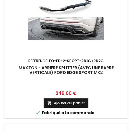
RÉFÉRENCE:
FO-ED-2-SPORT-RD1G+RD2G
MAXTON - ARRIERE SPLITTER (AVEC UNE BARRE
VERTICALE) FORD EDGE SPORT MK2
Prix
249,00 €
Ajouter au panier


Fabriqué a la commande