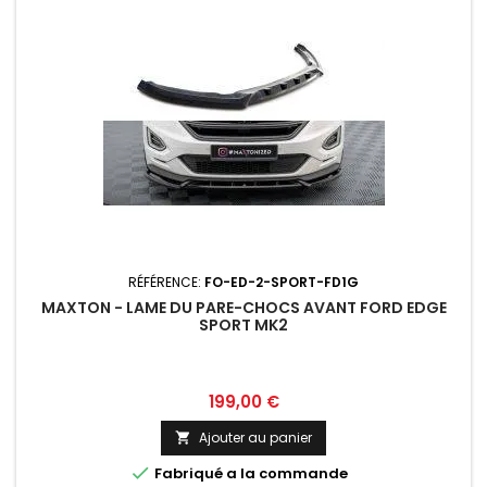
RÉFÉRENCE:
FO-ED-2-SPORT-FD1G
MAXTON - LAME DU PARE-CHOCS AVANT FORD EDGE
SPORT MK2
Prix
199,00 €
Ajouter au panier


Fabriqué a la commande