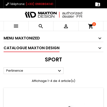

Téléphone:
(+33) 0980804141
0



shopping_cart
MENU MAXTONIZED
CATALOGUE MAXTON DESIGN
SPORT

Pertinence
Affichage 1-4 de 4 article(s)