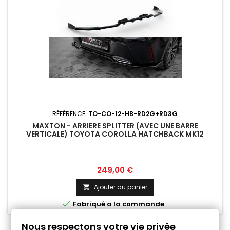
RÉFÉRENCE:
TO-CO-12-HB-RD2G+RD3G
MAXTON - ARRIERE SPLITTER (AVEC UNE BARRE
VERTICALE) TOYOTA COROLLA HATCHBACK MK12
Prix
249,00 €
Ajouter au panier


Fabriqué a la commande
Nous respectons votre vie privée