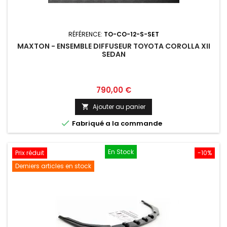
RÉFÉRENCE:
TO-CO-12-S-SET
MAXTON - ENSEMBLE DIFFUSEUR TOYOTA COROLLA XII
SEDAN
Prix
790,00 €
Ajouter au panier


Fabriqué a la commande
En Stock
Prix réduit
-10%
Derniers articles en stock