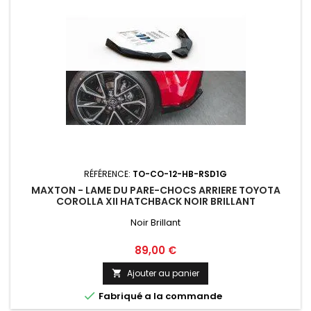
RÉFÉRENCE:
TO-CO-12-HB-RSD1G
MAXTON - LAME DU PARE-CHOCS ARRIERE TOYOTA
COROLLA XII HATCHBACK NOIR BRILLANT
Noir Brillant
Prix
89,00 €
Ajouter au panier


Fabriqué a la commande