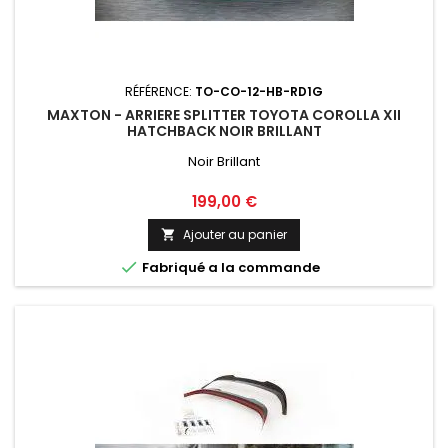
RÉFÉRENCE:
TO-CO-12-HB-RD1G
MAXTON - ARRIERE SPLITTER TOYOTA COROLLA XII
HATCHBACK NOIR BRILLANT
Noir Brillant
Prix
199,00 €
Ajouter au panier


Fabriqué a la commande