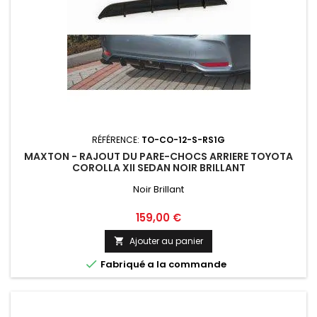
RÉFÉRENCE:
TO-CO-12-S-RS1G
MAXTON - RAJOUT DU PARE-CHOCS ARRIERE TOYOTA
COROLLA XII SEDAN NOIR BRILLANT
Noir Brillant
Prix
159,00 €
Ajouter au panier


Fabriqué a la commande