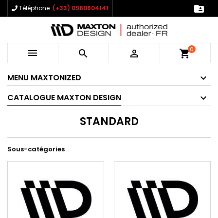

Téléphone:
(+33) 0980804141
0



shopping_cart
MENU MAXTONIZED
CATALOGUE MAXTON DESIGN
STANDARD
Sous-catégories