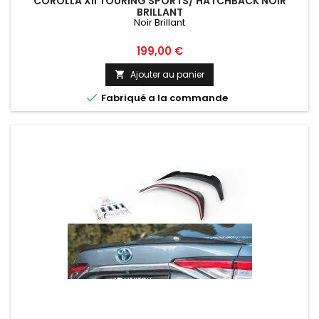
COROLLA XII TOURING SPORTS/ HATCHBACK NOIR
BRILLANT
Noir Brillant
Prix
199,00 €
Ajouter au panier


Fabriqué a la commande