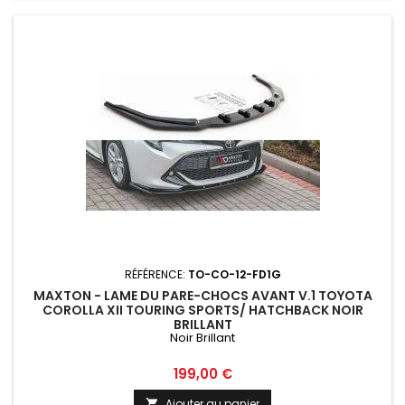
RÉFÉRENCE:
TO-CO-12-FD1G
MAXTON - LAME DU PARE-CHOCS AVANT V.1 TOYOTA
COROLLA XII TOURING SPORTS/ HATCHBACK NOIR
BRILLANT
Noir Brillant
Prix
199,00 €
Ajouter au panier
