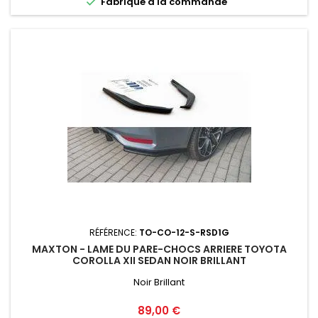

Fabriqué a la commande
RÉFÉRENCE:
TO-CO-12-S-RSD1G
MAXTON - LAME DU PARE-CHOCS ARRIERE TOYOTA
COROLLA XII SEDAN NOIR BRILLANT
Noir Brillant
Prix
89,00 €