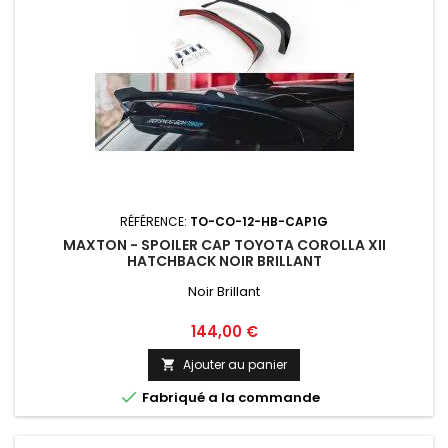
RÉFÉRENCE:
TO-CO-12-HB-CAP1G
MAXTON - SPOILER CAP TOYOTA COROLLA XII
HATCHBACK NOIR BRILLANT
Noir Brillant
Prix
144,00 €
Ajouter au panier


Fabriqué a la commande