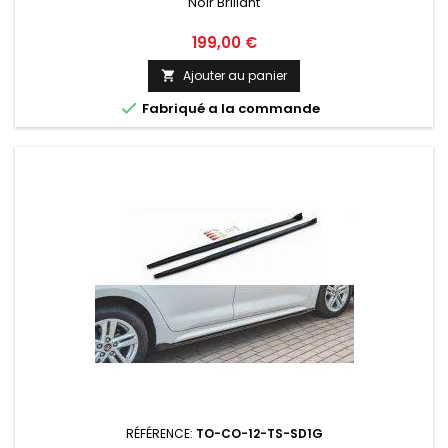
Noir Brillant
Prix
199,00 €
Ajouter au panier


Fabriqué a la commande
RÉFÉRENCE:
TO-CO-12-TS-SD1G