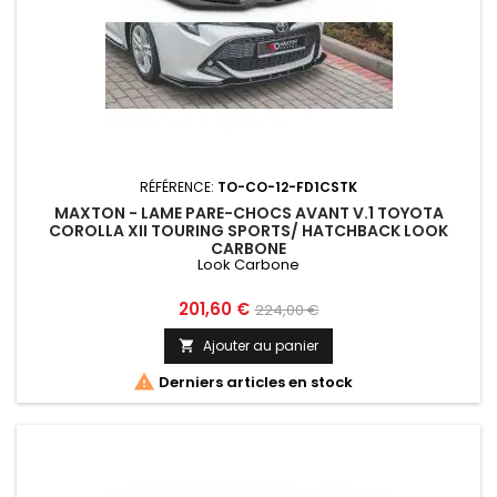
RÉFÉRENCE:
TO-CO-12-FD1CSTK
MAXTON - LAME PARE-CHOCS AVANT V.1 TOYOTA
COROLLA XII TOURING SPORTS/ HATCHBACK LOOK
CARBONE
Look Carbone
Prix
Prix
201,60 €
224,00 €
de
Ajouter au panier

base

Derniers articles en stock