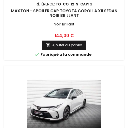
RÉFÉRENCE:
TO-CO-12-S-CAP1G
MAXTON - SPOILER CAP TOYOTA COROLLA XII SEDAN
NOIR BRILLANT
Noir Brillant
Prix
144,00 €
Ajouter au panier


Fabriqué a la commande