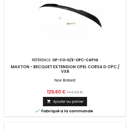
RÉFÉRENCE:
OP-CO-D/E-OPC-CAP1G
MAXTON - BECQUET EXTENSION OPEL CORSA D OPC /
VXR
Noir Brillant
Prix
Prix
129,60 €
144,00 €
de
Ajouter au panier

base

Fabriqué a la commande