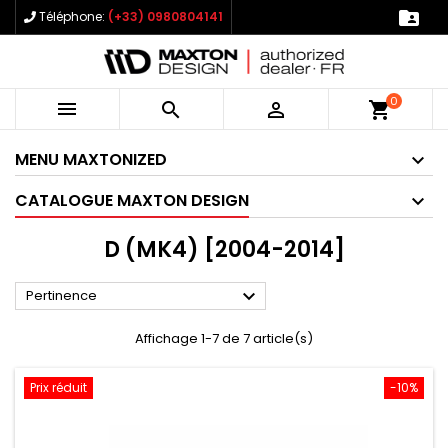

Téléphone:
(+33) 0980804141
0



shopping_cart
MENU MAXTONIZED
CATALOGUE MAXTON DESIGN
D (MK4) [2004-2014]

Pertinence
Affichage 1-7 de 7 article(s)
Prix réduit
-10%