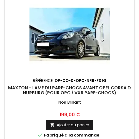
RÉFÉRENCE:
OP-CO-D-OPC-NRB-FD1G
MAXTON - LAME DU PARE-CHOCS AVANT OPEL CORSA D
NURBURG (POUR OPC / VXR PARE-CHOCS)
Noir Brillant
Prix
199,00 €
Ajouter au panier


Fabriqué a la commande