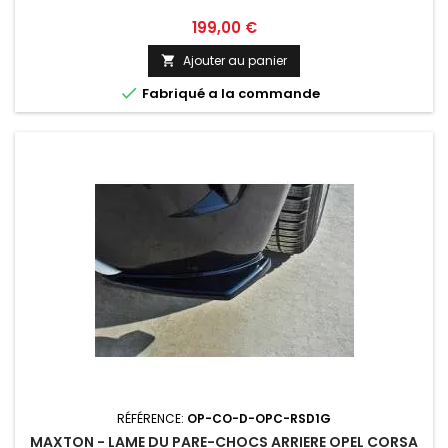
Prix
199,00 €
Ajouter au panier


Fabriqué a la commande
RÉFÉRENCE:
OP-CO-D-OPC-RSD1G
MAXTON - LAME DU PARE-CHOCS ARRIERE OPEL CORSA