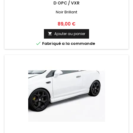
D OPC / VXR
Noir Brillant
Prix
89,00 €
Ajouter au panier


Fabriqué a la commande