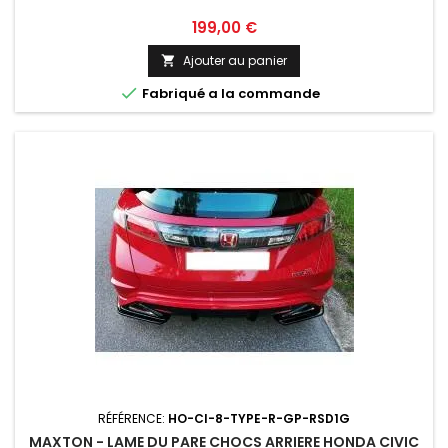
Prix
199,00 €
Ajouter au panier


Fabriqué a la commande
RÉFÉRENCE:
HO-CI-8-TYPE-R-GP-RSD1G
MAXTON - LAME DU PARE CHOCS ARRIERE HONDA CIVIC