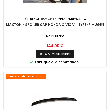
RÉFÉRENCE:
HO-CI-8-TYPE-R-MU-CAP1G
MAXTON - SPOILER CAP HONDA CIVIC VIII TYPE-R MUGEN
Noir Brillant
Prix
144,00 €
Ajouter au panier


Fabriqué a la commande
Derniers articles en stock