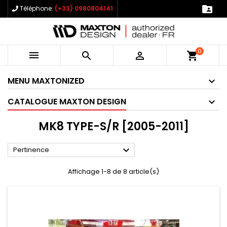

Téléphone:
(+33) 0980804141
0



shopping_cart
MENU MAXTONIZED
CATALOGUE MAXTON DESIGN
MK8 TYPE-S/R [2005-2011]

Pertinence
Affichage 1-8 de 8 article(s)