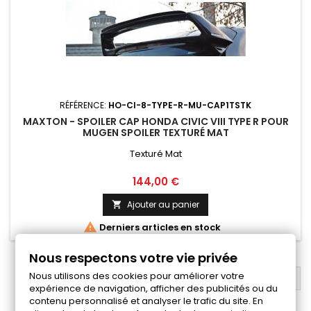
RÉFÉRENCE:
HO-CI-8-TYPE-R-MU-CAP1TSTK
MAXTON - SPOILER CAP HONDA CIVIC VIII TYPE R POUR
MUGEN SPOILER TEXTURÉ MAT
Texturé Mat
Prix
144,00 €
Ajouter au panier


Derniers articles en stock
Nous respectons votre vie privée
Nous utilisons des cookies pour améliorer votre
RETOUR EN HAUT

expérience de navigation, afficher des publicités ou du
contenu personnalisé et analyser le trafic du site. En