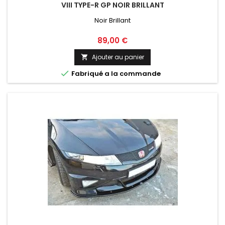
VIII TYPE-R GP NOIR BRILLANT
Noir Brillant
Prix
89,00 €
Ajouter au panier


Fabriqué a la commande