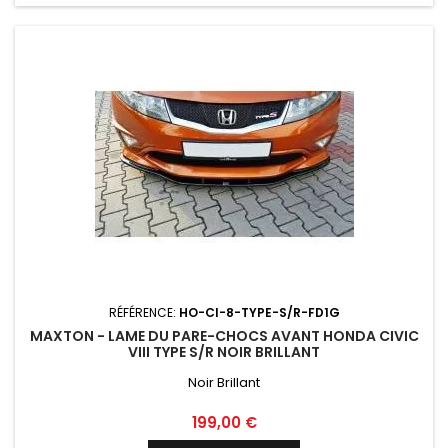
RÉFÉRENCE:
HO-CI-8-TYPE-S/R-FD1G
MAXTON - LAME DU PARE-CHOCS AVANT HONDA CIVIC
VIII TYPE S/R NOIR BRILLANT
Noir Brillant
Prix
199,00 €