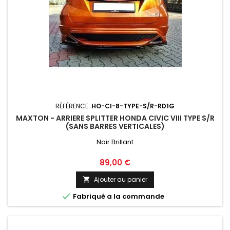
RÉFÉRENCE:
HO-CI-8-TYPE-S/R-RD1G
MAXTON - ARRIERE SPLITTER HONDA CIVIC VIII TYPE S/R
(SANS BARRES VERTICALES)
Noir Brillant
Prix
89,00 €
Ajouter au panier


Fabriqué a la commande