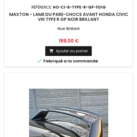
RÉFÉRENCE:
HO-CI-8-TYPE-R-GP-FD1G
MAXTON - LAME DU PARE-CHOCS AVANT HONDA CIVIC
VIII TYPE R GP NOIR BRILLANT
Noir Brillant
Prix
199,00 €
Ajouter au panier


Fabriqué a la commande