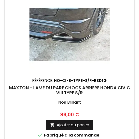
RÉFÉRENCE:
HO-CI-8-TYPE-S/R-RSD1G
MAXTON - LAME DU PARE CHOCS ARRIERE HONDA CIVIC
VIII TYPE S/R
Noir Brillant
Prix
89,00 €
Ajouter au panier


Fabriqué a la commande