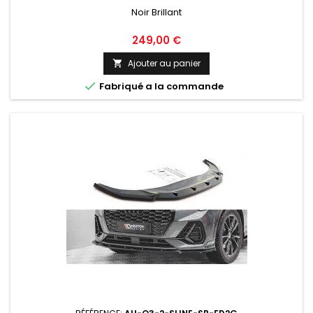
Noir Brillant
Prix
249,00 €
Ajouter au panier


Fabriqué a la commande