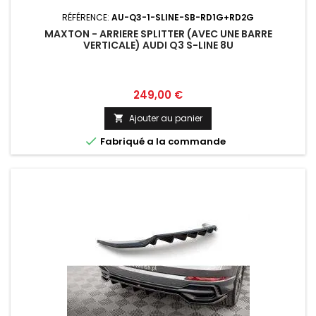
RÉFÉRENCE:
AU-Q3-1-SLINE-SB-RD1G+RD2G
MAXTON - ARRIERE SPLITTER (AVEC UNE BARRE
VERTICALE) AUDI Q3 S-LINE 8U
Prix
249,00 €
Ajouter au panier


Fabriqué a la commande