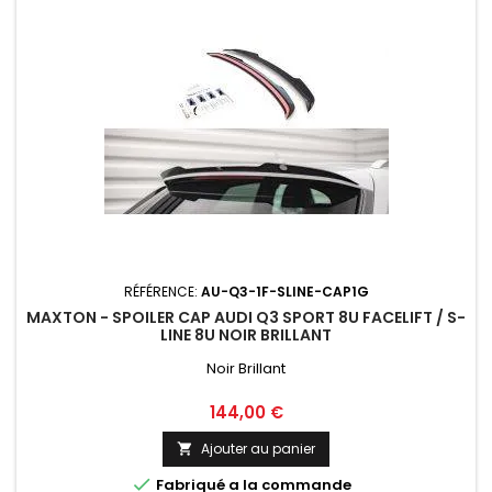
RÉFÉRENCE:
AU-Q3-1F-SLINE-CAP1G
MAXTON - SPOILER CAP AUDI Q3 SPORT 8U FACELIFT / S-
LINE 8U NOIR BRILLANT
Noir Brillant
Prix
144,00 €
Ajouter au panier


Fabriqué a la commande