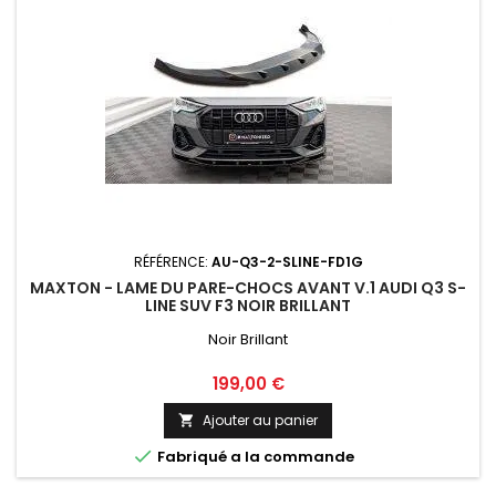
RÉFÉRENCE:
AU-Q3-2-SLINE-FD1G
MAXTON - LAME DU PARE-CHOCS AVANT V.1 AUDI Q3 S-
LINE SUV F3 NOIR BRILLANT
Noir Brillant
Prix
199,00 €
Ajouter au panier


Fabriqué a la commande