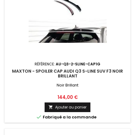
RÉFÉRENCE:
AU-Q3-2-SLINE-CAP1G
MAXTON - SPOILER CAP AUDI Q3 S-LINE SUV F3 NOIR
BRILLANT
Noir Brillant
Prix
144,00 €
Ajouter au panier


Fabriqué a la commande