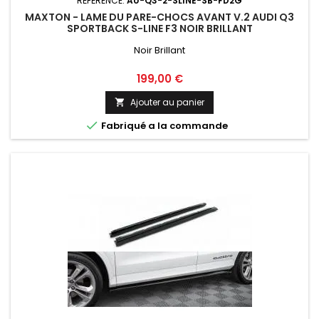
RÉFÉRENCE:
AU-Q3-2-SLINE-SB-FD2G
MAXTON - LAME DU PARE-CHOCS AVANT V.2 AUDI Q3
SPORTBACK S-LINE F3 NOIR BRILLANT
Noir Brillant
Prix
199,00 €
Ajouter au panier


Fabriqué a la commande