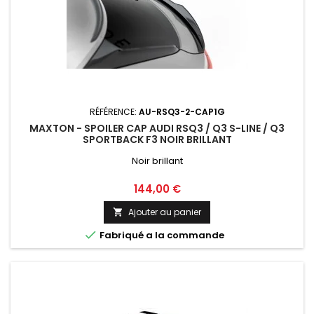
RÉFÉRENCE:
AU-RSQ3-2-CAP1G
MAXTON - SPOILER CAP AUDI RSQ3 / Q3 S-LINE / Q3
SPORTBACK F3 NOIR BRILLANT
Noir brillant
Prix
144,00 €
Ajouter au panier


Fabriqué a la commande