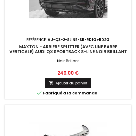
RÉFÉRENCE:
AU-Q3-2-SLINE-SB-RD1G+RD2G
MAXTON - ARRIERE SPLITTER (AVEC UNE BARRE
VERTICALE) AUDI Q3 SPORTBACK S-LINE NOIR BRILLANT
Noir Brillant
Prix
249,00 €
Ajouter au panier


Fabriqué a la commande