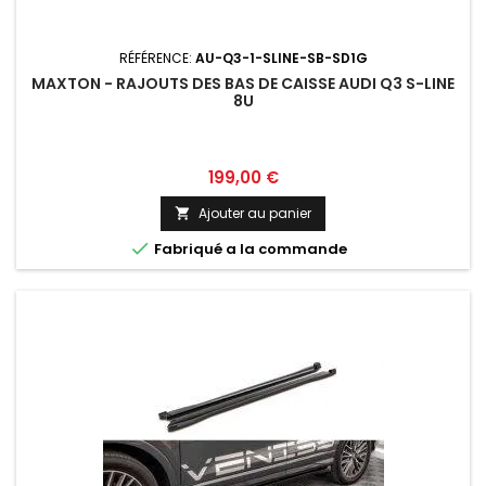
RÉFÉRENCE:
AU-Q3-1-SLINE-SB-SD1G
MAXTON - RAJOUTS DES BAS DE CAISSE AUDI Q3 S-LINE
8U
Prix
199,00 €
Ajouter au panier


Fabriqué a la commande