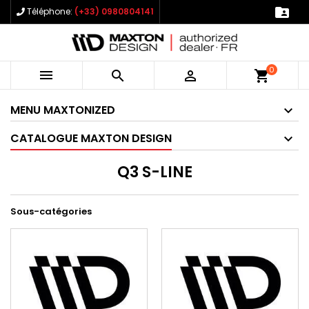

Téléphone:
(+33) 0980804141
0



shopping_cart
MENU MAXTONIZED
CATALOGUE MAXTON DESIGN
Q3 S-LINE
Sous-catégories