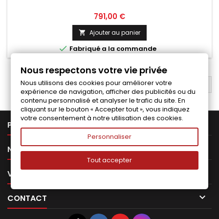
Prix
791,00 €
Ajouter au panier


Fabriqué a la commande
Nous respectons votre vie privée
Nous utilisons des cookies pour améliorer votre
RETOUR EN HAUT

expérience de navigation, afficher des publicités ou du
contenu personnalisé et analyser le trafic du site. En
cliquant sur le bouton « Accepter tout », vous indiquez
votre consentement à notre utilisation des cookies.

PRODUITS
Personnaliser

NOTRE SOCIÉTÉ
Tout accepter

VOTRE COMPTE

CONTACT