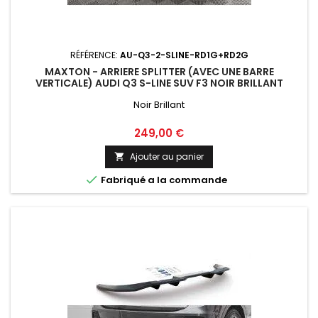
RÉFÉRENCE:
AU-Q3-2-SLINE-RD1G+RD2G
MAXTON - ARRIERE SPLITTER (AVEC UNE BARRE
VERTICALE) AUDI Q3 S-LINE SUV F3 NOIR BRILLANT
Noir Brillant
Prix
249,00 €
Ajouter au panier


Fabriqué a la commande