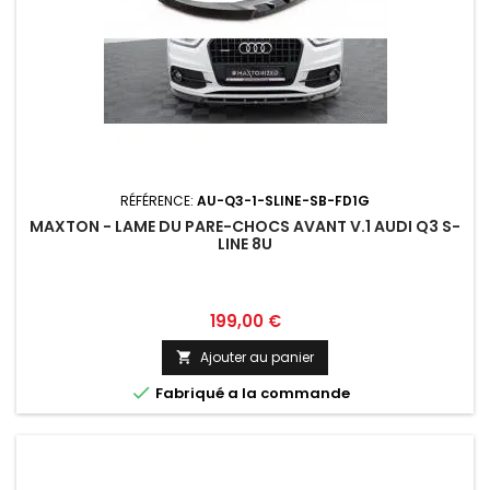
RÉFÉRENCE:
AU-Q3-1-SLINE-SB-FD1G
MAXTON - LAME DU PARE-CHOCS AVANT V.1 AUDI Q3 S-
LINE 8U
Prix
199,00 €
Ajouter au panier


Fabriqué a la commande