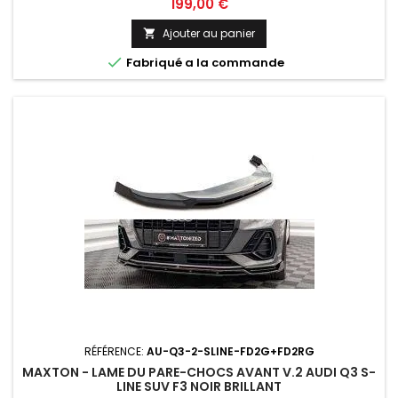
Prix
199,00 €
Ajouter au panier


Fabriqué a la commande
RÉFÉRENCE:
AU-Q3-2-SLINE-FD2G+FD2RG
MAXTON - LAME DU PARE-CHOCS AVANT V.2 AUDI Q3 S-
LINE SUV F3 NOIR BRILLANT