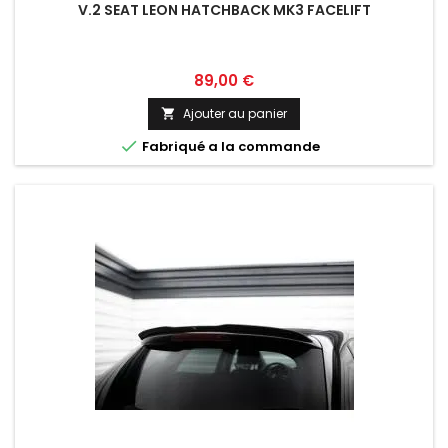
V.2 SEAT LEON HATCHBACK MK3 FACELIFT
Prix
89,00 €
Ajouter au panier


Fabriqué a la commande