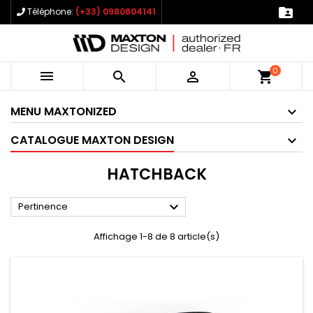

Téléphone:
(+33) 0980804141
0



shopping_cart
MENU MAXTONIZED
CATALOGUE MAXTON DESIGN
HATCHBACK

Pertinence
Affichage 1-8 de 8 article(s)