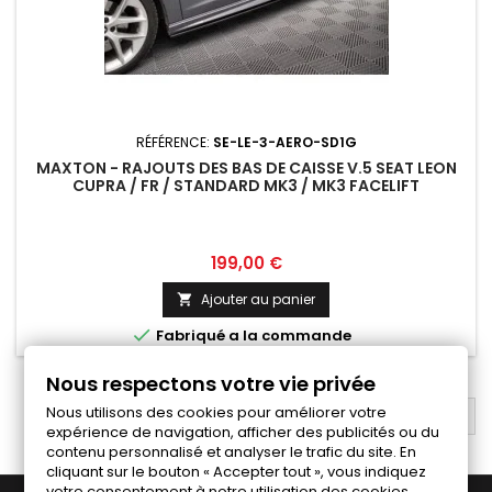
RÉFÉRENCE:
SE-LE-3-AERO-SD1G
MAXTON - RAJOUTS DES BAS DE CAISSE V.5 SEAT LEON
CUPRA / FR / STANDARD MK3 / MK3 FACELIFT
Prix
199,00 €
Ajouter au panier


Fabriqué a la commande
Nous respectons votre vie privée
Nous utilisons des cookies pour améliorer votre
RETOUR EN HAUT

expérience de navigation, afficher des publicités ou du
contenu personnalisé et analyser le trafic du site. En
cliquant sur le bouton « Accepter tout », vous indiquez
votre consentement à notre utilisation des cookies.