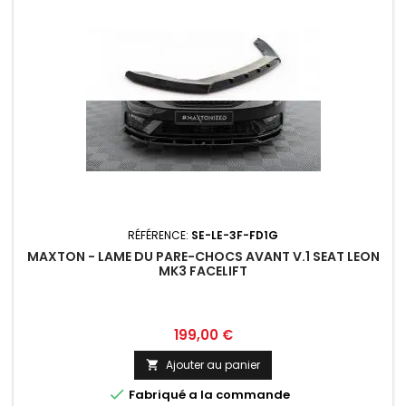
RÉFÉRENCE:
SE-LE-3F-FD1G
MAXTON - LAME DU PARE-CHOCS AVANT V.1 SEAT LEON
MK3 FACELIFT
Prix
199,00 €
Ajouter au panier


Fabriqué a la commande