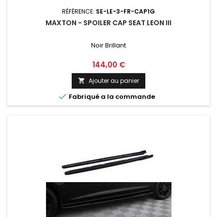
RÉFÉRENCE:
SE-LE-3-FR-CAP1G
MAXTON - SPOILER CAP SEAT LEON III
Noir Brillant
Prix
144,00 €
Ajouter au panier


Fabriqué a la commande