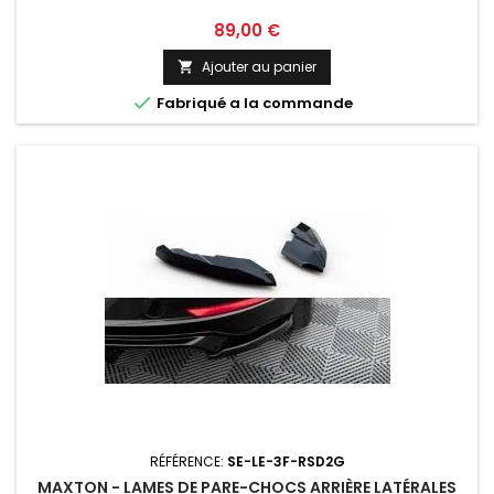
Prix
89,00 €
Ajouter au panier


Fabriqué a la commande
RÉFÉRENCE:
SE-LE-3F-RSD2G
MAXTON - LAMES DE PARE-CHOCS ARRIÈRE LATÉRALES