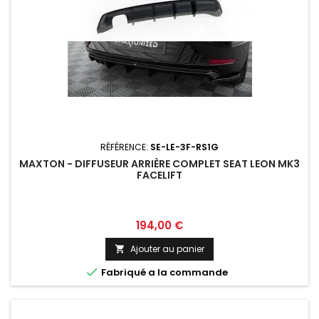
RÉFÉRENCE:
SE-LE-3F-RS1G
MAXTON - DIFFUSEUR ARRIÈRE COMPLET SEAT LEON MK3
FACELIFT
Prix
194,00 €
Ajouter au panier


Fabriqué a la commande