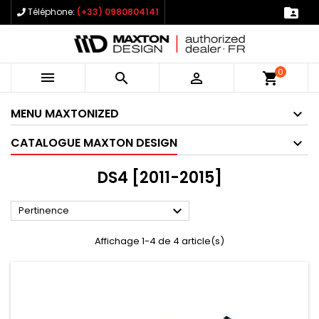

Téléphone:
(+33) 0980804141
0



shopping_cart
MENU MAXTONIZED
CATALOGUE MAXTON DESIGN
DS4 [2011-2015]

Pertinence
Affichage 1-4 de 4 article(s)