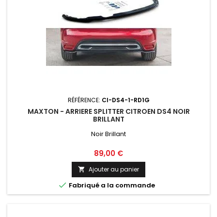
RÉFÉRENCE:
CI-DS4-1-RD1G
MAXTON - ARRIERE SPLITTER CITROEN DS4 NOIR
BRILLANT
Noir Brillant
Prix
89,00 €
Ajouter au panier


Fabriqué a la commande