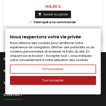
Prix
144,00 €
Ajouter au panier


Fabriqué a la commande
Nous respectons votre vie privée
RETOUR EN HAUT

Nous utilisons des cookies pour améliorer votre
expérience de navigation, afficher des publicités ou du
contenu personnalisé et analyser le trafic du site. En
cliquant sur le bouton « Accepter tout », vous indiquez

PRODUITS
votre consentement à notre utilisation des cookies.
Personnaliser

NOTRE SOCIÉTÉ
Tout accepter

VOTRE COMPTE

CONTACT