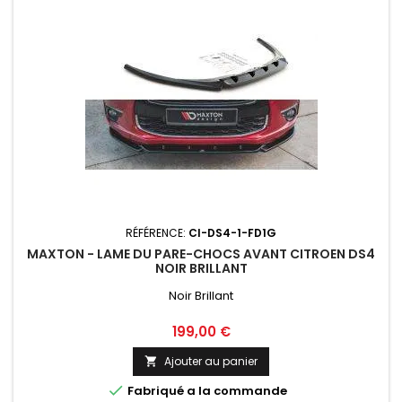
RÉFÉRENCE:
CI-DS4-1-FD1G
MAXTON - LAME DU PARE-CHOCS AVANT CITROEN DS4
NOIR BRILLANT
Noir Brillant
Prix
199,00 €
Ajouter au panier


Fabriqué a la commande