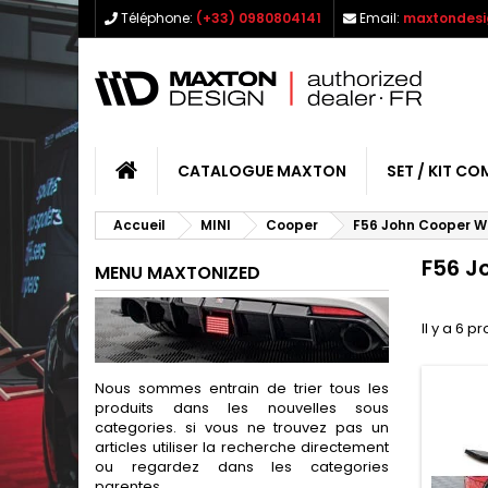
Téléphone:
(+33) 0980804141
Email:
maxtondesi
CATALOGUE MAXTON
SET / KIT CO
Accueil
MINI
Cooper
F56 John Cooper Wo
F56 J
MENU MAXTONIZED
Il y a 6 pr
Nous sommes entrain de trier tous les
produits dans les nouvelles sous
categories. si vous ne trouvez pas un
articles utiliser la recherche directement
ou regardez dans les categories
parentes.