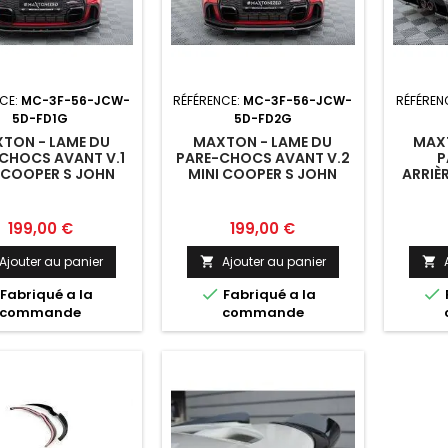
CE:
MC-3F-56-JCW-
RÉFÉRENCE:
MC-3F-56-JCW-
RÉFÉREN
5D-FD1G
5D-FD2G
TON - LAME DU
MAXTON - LAME DU
MAXT
CHOCS AVANT V.1
PARE-CHOCS AVANT V.2
P
 COOPER S JOHN
MINI COOPER S JOHN
ARRIÈR
PER WORKS F56
COOPER WORKS F56
COOPE
FACELIFT
FACELIFT
WORK
Prix
Prix
199,00 €
199,00 €
Ajouter au panier
Ajouter au panier




Fabriqué a la
Fabriqué a la
commande
commande