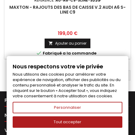
RÉFÉRENCE:
AU-A6-C9-SLINE-SD2G
MAXTON - RAJOUTS DES BAS DE CAISSE V.2 AUDI A6 S-
LINE C9
Prix
199,00 €
Ajouter au panier


Fabriqué a la commande
Nous respectons votre vie privée
Nous utilisons des cookies pour améliorer votre
RETOUR EN HAUT

expérience de navigation, afficher des publicités ou du
contenu personnalisé et analyser le trafic du site. En
cliquant sur le bouton « Accepter tout », vous indiquez
votre consentement à notre utilisation des cookies.

PRODUITS
Personnaliser

NOTRE SOCIÉTÉ
Tout accepter

VOTRE COMPTE