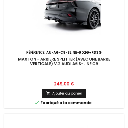
RÉFÉRENCE:
AU-A6-C9-SLINE-RD2G+RD3G
MAXTON - ARRIERE SPLITTER (AVEC UNE BARRE
VERTICALE) V.2 AUDI A6 S-LINE C9
Prix
249,00 €
Ajouter au panier


Fabriqué a la commande