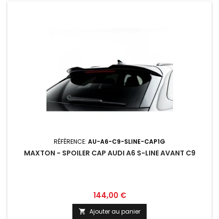
RÉFÉRENCE:
AU-A6-C9-SLINE-CAP1G
MAXTON - SPOILER CAP AUDI A6 S-LINE AVANT C9
Prix
144,00 €
Ajouter au panier
