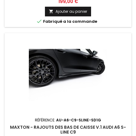
Prix
199,00 €
Ajouter au panier


Fabriqué a la commande
RÉFÉRENCE:
AU-A6-C9-SLINE-SD1G
MAXTON - RAJOUTS DES BAS DE CAISSE V.1 AUDI A6 S-
LINE C9