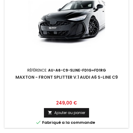
RÉFÉRENCE:
AU-A6-C9-SLINE-FD1G+FD1RG
MAXTON - FRONT SPLITTER V.1 AUDI A6 S-LINE C9
Prix
249,00 €
Ajouter au panier


Fabriqué a la commande