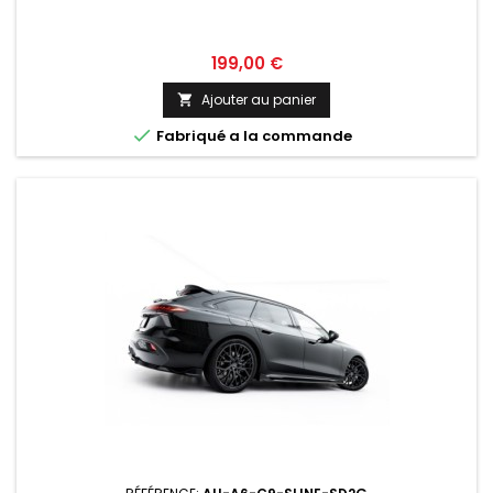
Prix
199,00 €
Ajouter au panier


Fabriqué a la commande