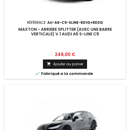
RÉFÉRENCE:
AU-A6-C9-SLINE-RD1G+RD3G
MAXTON - ARRIERE SPLITTER (AVEC UNE BARRE
VERTICALE) V.1 AUDI A6 S-LINE C9
Prix
249,00 €
Ajouter au panier


Fabriqué a la commande