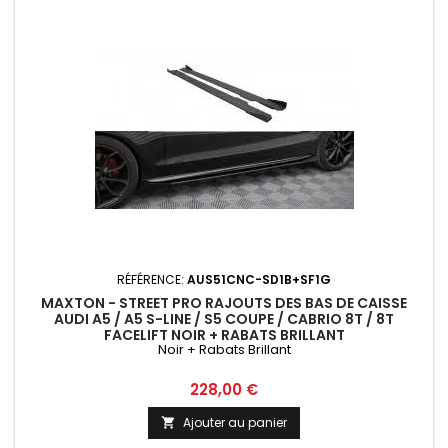
RÉFÉRENCE:
AUS51CNC-SD1B+SF1G
MAXTON - STREET PRO RAJOUTS DES BAS DE CAISSE
AUDI A5 / A5 S-LINE / S5 COUPE / CABRIO 8T / 8T
FACELIFT NOIR + RABATS BRILLANT
Noir + Rabats Brillant
Prix
228,00 €
Ajouter au panier
