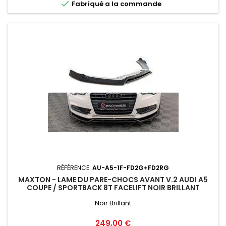

Fabriqué a la commande
RÉFÉRENCE:
AU-A5-1F-FD2G+FD2RG
MAXTON - LAME DU PARE-CHOCS AVANT V.2 AUDI A5
COUPE / SPORTBACK 8T FACELIFT NOIR BRILLANT
Noir Brillant
Prix
249,00 €