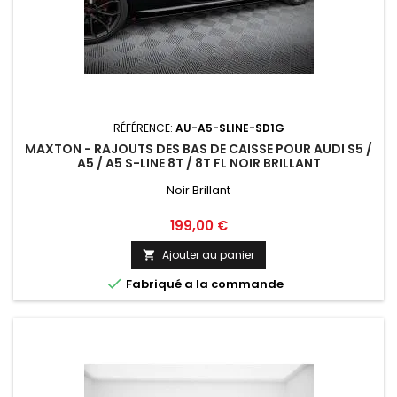
RÉFÉRENCE:
AU-A5-SLINE-SD1G
MAXTON - RAJOUTS DES BAS DE CAISSE POUR AUDI S5 /
A5 / A5 S-LINE 8T / 8T FL NOIR BRILLANT
Noir Brillant
Prix
199,00 €
Ajouter au panier


Fabriqué a la commande