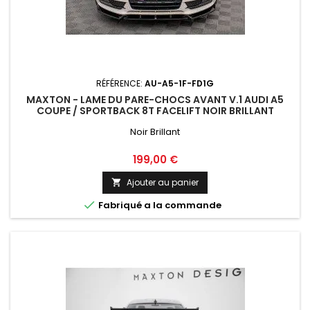
RÉFÉRENCE:
AU-A5-1F-FD1G
MAXTON - LAME DU PARE-CHOCS AVANT V.1 AUDI A5
COUPE / SPORTBACK 8T FACELIFT NOIR BRILLANT
Noir Brillant
Prix
199,00 €
Ajouter au panier


Fabriqué a la commande