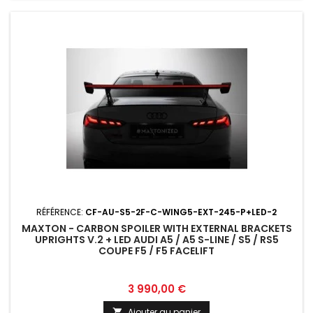
RÉFÉRENCE:
CF-AU-S5-2F-C-WING5-EXT-245-P+LED-2
MAXTON - CARBON SPOILER WITH EXTERNAL BRACKETS
UPRIGHTS V.2 + LED AUDI A5 / A5 S-LINE / S5 / RS5
COUPE F5 / F5 FACELIFT
Prix
3 990,00 €
Ajouter au panier
