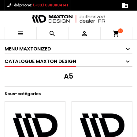

Téléphone:
(+33) 0980804141
0



shopping_cart
MENU MAXTONIZED
CATALOGUE MAXTON DESIGN
A5
Sous-catégories