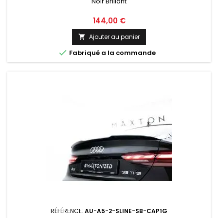
Noir Brillant
Prix
144,00 €
Ajouter au panier


Fabriqué a la commande
RÉFÉRENCE:
AU-A5-2-SLINE-SB-CAP1G