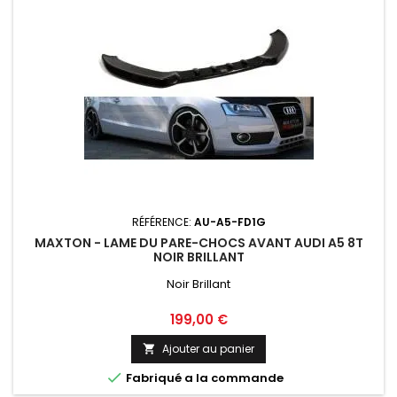
RÉFÉRENCE:
AU-A5-FD1G
MAXTON - LAME DU PARE-CHOCS AVANT AUDI A5 8T
NOIR BRILLANT
Noir Brillant
Prix
199,00 €
Ajouter au panier


Fabriqué a la commande