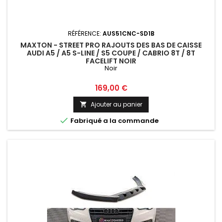
RÉFÉRENCE:
AUS51CNC-SD1B
MAXTON - STREET PRO RAJOUTS DES BAS DE CAISSE
AUDI A5 / A5 S-LINE / S5 COUPE / CABRIO 8T / 8T
FACELIFT NOIR
Noir
Prix
169,00 €
Ajouter au panier


Fabriqué a la commande