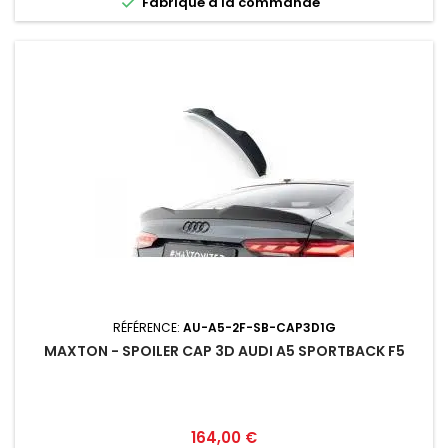

Fabriqué a la commande
RÉFÉRENCE:
AU-A5-2F-SB-CAP3D1G
MAXTON - SPOILER CAP 3D AUDI A5 SPORTBACK F5
Prix
164,00 €