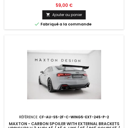
Prix
59,00 €
Ajouter au panier


Fabriqué a la commande
RÉFÉRENCE:
CF-AU-S5-2F-C-WING5-EXT-245-P-2
MAXTON - CARBON SPOILER WITH EXTERNAL BRACKETS