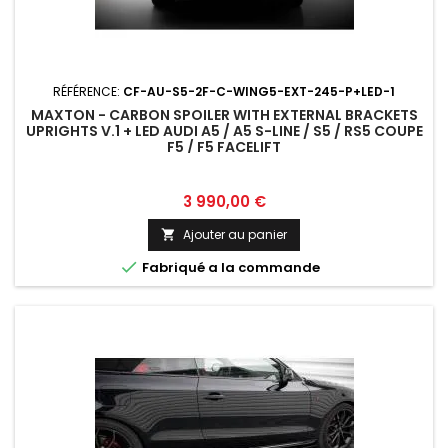
RÉFÉRENCE:
CF-AU-S5-2F-C-WING5-EXT-245-P+LED-1
MAXTON - CARBON SPOILER WITH EXTERNAL BRACKETS
UPRIGHTS V.1 + LED AUDI A5 / A5 S-LINE / S5 / RS5 COUPE
F5 / F5 FACELIFT
Prix
3 990,00 €
Ajouter au panier


Fabriqué a la commande