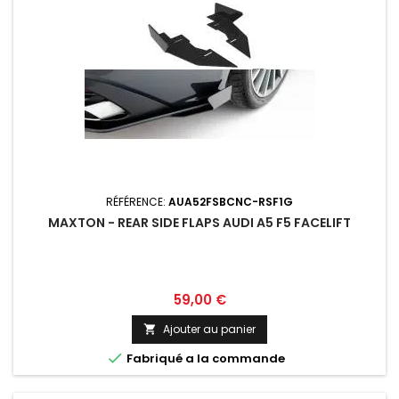
RÉFÉRENCE:
AUA52FSBCNC-RSF1G
MAXTON - REAR SIDE FLAPS AUDI A5 F5 FACELIFT
Prix
59,00 €
Ajouter au panier


Fabriqué a la commande