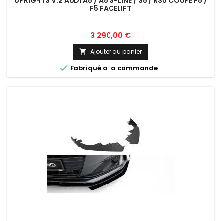
UPRIGHTS V.2 AUDI A5 / A5 S-LINE / S5 / RS5 COUPE F5 /
F5 FACELIFT
Prix
3 290,00 €
Ajouter au panier


Fabriqué a la commande