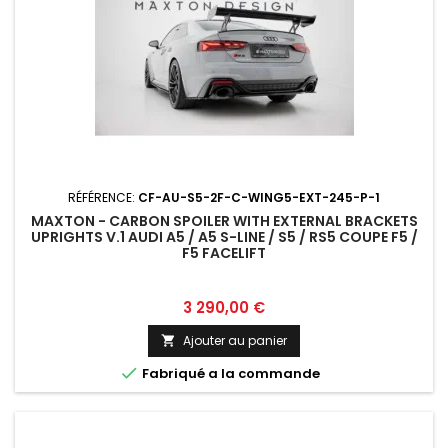
RÉFÉRENCE:
CF-AU-S5-2F-C-WING5-EXT-245-P-1
MAXTON - CARBON SPOILER WITH EXTERNAL BRACKETS
UPRIGHTS V.1 AUDI A5 / A5 S-LINE / S5 / RS5 COUPE F5 /
F5 FACELIFT
Prix
3 290,00 €
Ajouter au panier


Fabriqué a la commande