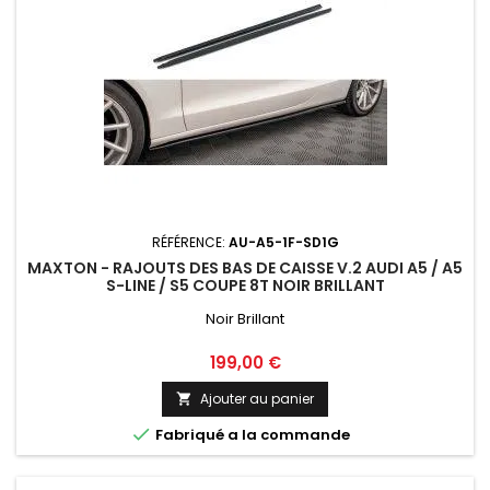
RÉFÉRENCE:
AU-A5-1F-SD1G
MAXTON - RAJOUTS DES BAS DE CAISSE V.2 AUDI A5 / A5
S-LINE / S5 COUPE 8T NOIR BRILLANT
Noir Brillant
Prix
199,00 €
Ajouter au panier


Fabriqué a la commande