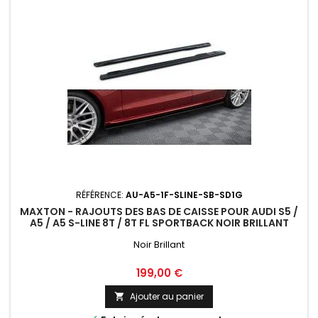
RÉFÉRENCE:
AU-A5-1F-SLINE-SB-SD1G
MAXTON - RAJOUTS DES BAS DE CAISSE POUR AUDI S5 /
A5 / A5 S-LINE 8T / 8T FL SPORTBACK NOIR BRILLANT
Noir Brillant
Prix
199,00 €
Ajouter au panier
