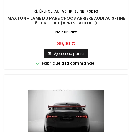
RÉFÉRENCE:
AU-A5-1F-SLINE-RSD1G
MAXTON - LAME DU PARE CHOCS ARRIERE AUDI A5 S-LINE
8T FACELIFT (APRES FACELIFT)
Noir Brillant
Prix
89,00 €
Ajouter au panier


Fabriqué a la commande