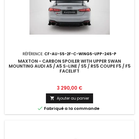
RÉFÉRENCE:
CF-AU-S5-2F-C-WING5-UPP-245-P
MAXTON - CARBON SPOILER WITH UPPER SWAN
MOUNTING AUDI A5 / A5 S-LINE / S5 / RS5 COUPE F5 / F5
FACELIFT
Prix
3 290,00 €
Ajouter au panier


Fabriqué a la commande