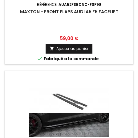
RÉFÉRENCE:
AUA52FSBCNC-FSF1G
MAXTON - FRONT FLAPS AUDI A5 F5 FACELIFT
Prix
59,00 €
Ajouter au panier


Fabriqué a la commande