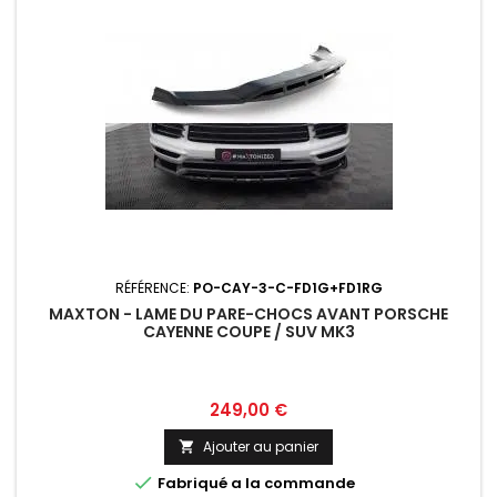
RÉFÉRENCE:
PO-CAY-3-C-FD1G+FD1RG
MAXTON - LAME DU PARE-CHOCS AVANT PORSCHE
CAYENNE COUPE / SUV MK3
Prix
249,00 €
Ajouter au panier


Fabriqué a la commande