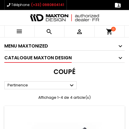

Téléphone:
(+33) 0980804141
0



shopping_cart
MENU MAXTONIZED
CATALOGUE MAXTON DESIGN
COUPÉ

Pertinence
Affichage 1-4 de 4 article(s)