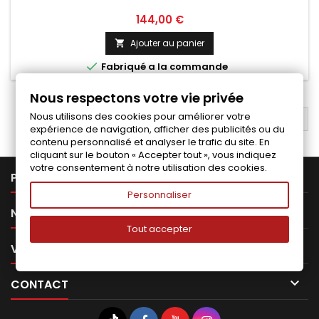
Prix
144,00 €
Ajouter au panier


Fabriqué a la commande
Nous respectons votre vie privée
Nous utilisons des cookies pour améliorer votre
RETOUR EN HAUT

expérience de navigation, afficher des publicités ou du
contenu personnalisé et analyser le trafic du site. En
cliquant sur le bouton « Accepter tout », vous indiquez
votre consentement à notre utilisation des cookies.

PRODUITS
Personnaliser

NOTRE SOCIÉTÉ
Tout accepter

VOTRE COMPTE

CONTACT