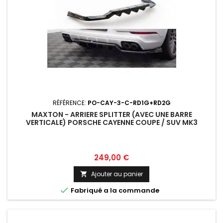
RÉFÉRENCE:
PO-CAY-3-C-RD1G+RD2G
MAXTON - ARRIERE SPLITTER (AVEC UNE BARRE
VERTICALE) PORSCHE CAYENNE COUPE / SUV MK3
Prix
249,00 €
Ajouter au panier


Fabriqué a la commande