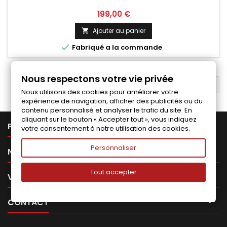
Prix
199,00 €
Ajouter au panier


Fabriqué a la commande
Nous respectons votre vie privée
RETOUR EN HAUT

Nous utilisons des cookies pour améliorer votre
expérience de navigation, afficher des publicités ou du
contenu personnalisé et analyser le trafic du site. En
cliquant sur le bouton « Accepter tout », vous indiquez

PRODUITS
votre consentement à notre utilisation des cookies.
Personnaliser

NOTRE SOCIÉTÉ
Tout accepter

VOTRE COMPTE

CONTACT