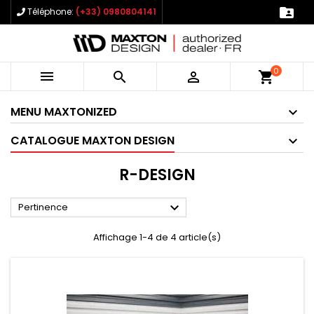

Téléphone:
(+33) 0980804141
0



shopping_cart
MENU MAXTONIZED
CATALOGUE MAXTON DESIGN
R-DESIGN

Pertinence
Affichage 1-4 de 4 article(s)