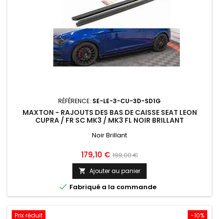
RÉFÉRENCE:
SE-LE-3-CU-3D-SD1G
MAXTON - RAJOUTS DES BAS DE CAISSE SEAT LEON
CUPRA / FR SC MK3 / MK3 FL NOIR BRILLANT
Noir Brillant
Prix
Prix
179,10 €
199,00 €
de
Ajouter au panier

base

Fabriqué a la commande
Prix réduit
-10%