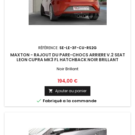
RÉFÉRENCE:
SE-LE-3F-CU-RS2G
MAXTON - RAJOUT DU PARE-CHOCS ARRIERE V.2 SEAT
LEON CUPRA MK3 FL HATCHBACK NOIR BRILLANT
Noir Brillant
Prix
194,00 €
Ajouter au panier


Fabriqué a la commande