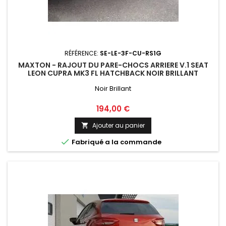
RÉFÉRENCE:
SE-LE-3F-CU-RS1G
MAXTON - RAJOUT DU PARE-CHOCS ARRIERE V.1 SEAT
LEON CUPRA MK3 FL HATCHBACK NOIR BRILLANT
Noir Brillant
Prix
194,00 €
Ajouter au panier


Fabriqué a la commande