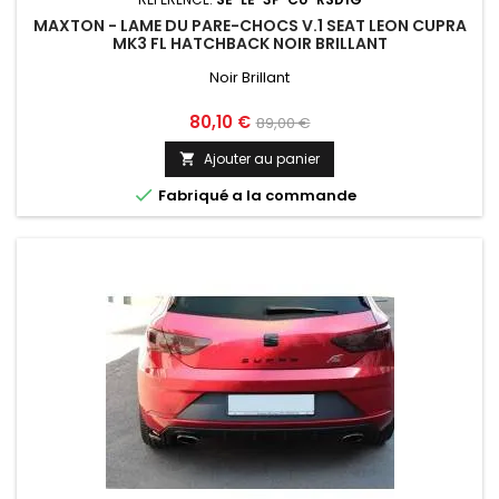
MAXTON - LAME DU PARE-CHOCS V.1 SEAT LEON CUPRA
MK3 FL HATCHBACK NOIR BRILLANT
Noir Brillant
Prix
Prix
80,10 €
89,00 €
de
Ajouter au panier

base

Fabriqué a la commande