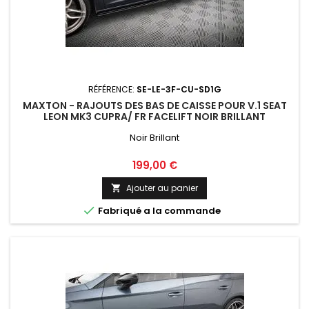
RÉFÉRENCE:
SE-LE-3F-CU-SD1G
MAXTON - RAJOUTS DES BAS DE CAISSE POUR V.1 SEAT
LEON MK3 CUPRA/ FR FACELIFT NOIR BRILLANT
Noir Brillant
Prix
199,00 €
Ajouter au panier


Fabriqué a la commande