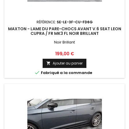
RÉFÉRENCE:
SE-LE-3F-CU-FD6G
MAXTON - LAME DU PARE-CHOCS AVANT V.6 SEAT LEON
CUPRA / FR MK3 FL NOIR BRILLANT
Noir Brillant
Prix
199,00 €
Ajouter au panier


Fabriqué a la commande