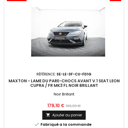
RÉFÉRENCE:
SE-LE-3F-CU-FD1G
MAXTON - LAME DU PARE-CHOCS AVANT V.1 SEAT LEON
CUPRA / FR MK3 FL NOIR BRILLANT
Noir Brillant
Prix
Prix
179,10 €
199,00 €
de
Ajouter au panier

base

Fabriqué a la commande