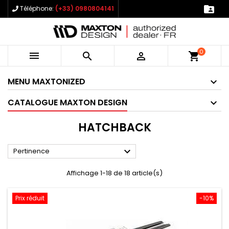

Téléphone:
(+33) 0980804141
0



shopping_cart
MENU MAXTONIZED
CATALOGUE MAXTON DESIGN
HATCHBACK

Pertinence
Affichage 1-18 de 18 article(s)
Prix réduit
-10%