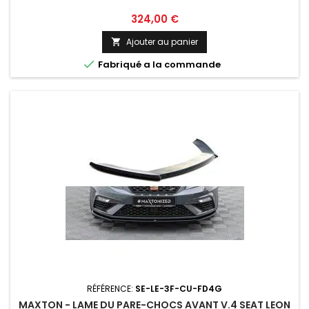
Prix
324,00 €
Ajouter au panier


Fabriqué a la commande
RÉFÉRENCE:
SE-LE-3F-CU-FD4G
MAXTON - LAME DU PARE-CHOCS AVANT V.4 SEAT LEON