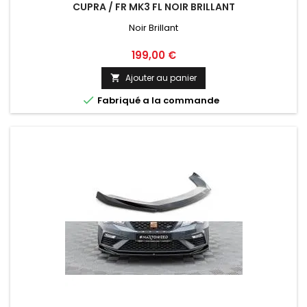
CUPRA / FR MK3 FL NOIR BRILLANT
Noir Brillant
Prix
199,00 €
Ajouter au panier


Fabriqué a la commande