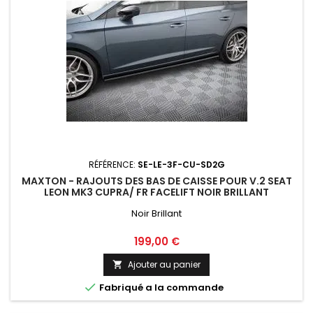
RÉFÉRENCE:
SE-LE-3F-CU-SD2G
MAXTON - RAJOUTS DES BAS DE CAISSE POUR V.2 SEAT
LEON MK3 CUPRA/ FR FACELIFT NOIR BRILLANT
Noir Brillant
Prix
199,00 €
Ajouter au panier


Fabriqué a la commande