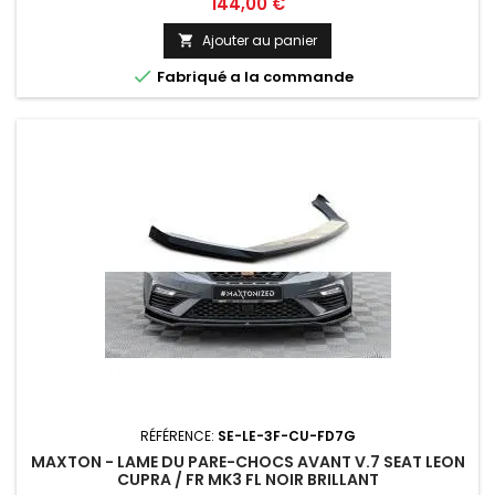
Prix
144,00 €
Ajouter au panier


Fabriqué a la commande
RÉFÉRENCE:
SE-LE-3F-CU-FD7G
MAXTON - LAME DU PARE-CHOCS AVANT V.7 SEAT LEON
CUPRA / FR MK3 FL NOIR BRILLANT