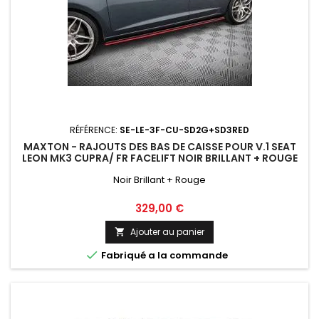
RÉFÉRENCE:
SE-LE-3F-CU-SD2G+SD3RED
MAXTON - RAJOUTS DES BAS DE CAISSE POUR V.1 SEAT
LEON MK3 CUPRA/ FR FACELIFT NOIR BRILLANT + ROUGE
Noir Brillant + Rouge
Prix
329,00 €
Ajouter au panier


Fabriqué a la commande