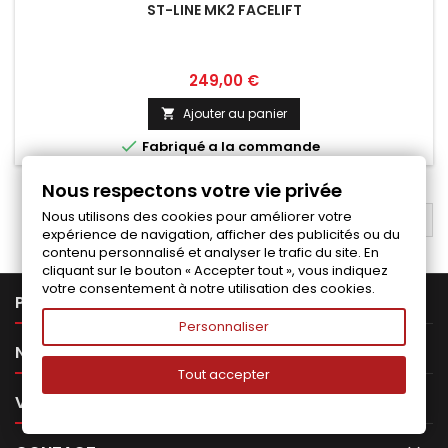
ST-LINE MK2 FACELIFT
Prix
249,00 €
Ajouter au panier


Fabriqué a la commande
Nous respectons votre vie privée
Nous utilisons des cookies pour améliorer votre
RETOUR EN HAUT

expérience de navigation, afficher des publicités ou du
contenu personnalisé et analyser le trafic du site. En
cliquant sur le bouton « Accepter tout », vous indiquez
votre consentement à notre utilisation des cookies.

PRODUITS
Personnaliser

NOTRE SOCIÉTÉ
Tout accepter

VOTRE COMPTE