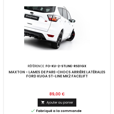
RÉFÉRENCE:
FO-KU-2-STLINE-RSD1GX
MAXTON - LAMES DE PARE-CHOCS ARRIÈRE LATÉRALES
FORD KUGA ST-LINE MK2 FACELIFT
Prix
89,00 €
Ajouter au panier


Fabriqué a la commande