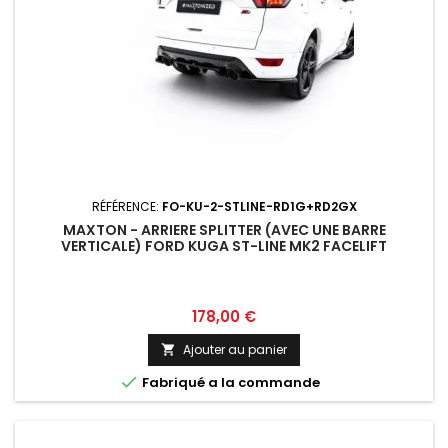
RÉFÉRENCE:
FO-KU-2-STLINE-RD1G+RD2GX
MAXTON - ARRIERE SPLITTER (AVEC UNE BARRE
VERTICALE) FORD KUGA ST-LINE MK2 FACELIFT
Prix
178,00 €
Ajouter au panier


Fabriqué a la commande