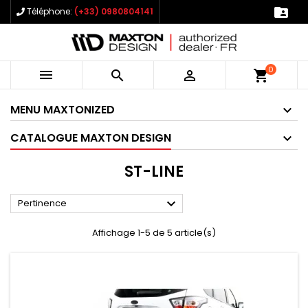

Téléphone:
(+33) 0980804141
0



shopping_cart
MENU MAXTONIZED
CATALOGUE MAXTON DESIGN
ST-LINE

Pertinence
Affichage 1-5 de 5 article(s)