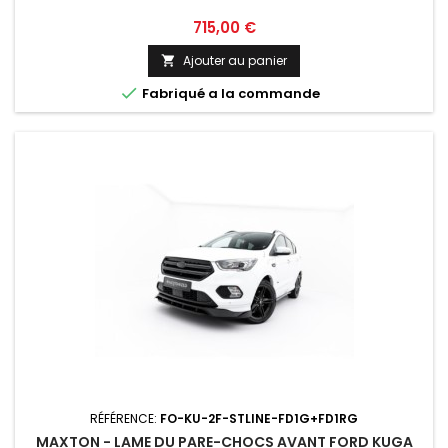
Prix
715,00 €
Ajouter au panier


Fabriqué a la commande
RÉFÉRENCE:
FO-KU-2F-STLINE-FD1G+FD1RG
MAXTON - LAME DU PARE-CHOCS AVANT FORD KUGA