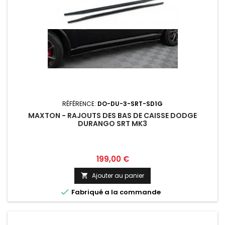
RÉFÉRENCE:
DO-DU-3-SRT-SD1G
MAXTON - RAJOUTS DES BAS DE CAISSE DODGE
DURANGO SRT MK3
Prix
199,00 €
Ajouter au panier


Fabriqué a la commande