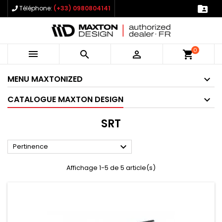

Téléphone:
(+33) 0980804141
0



shopping_cart
MENU MAXTONIZED
CATALOGUE MAXTON DESIGN
SRT

Pertinence
Affichage 1-5 de 5 article(s)