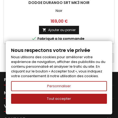
DODGE DURANGO SRT MK3 NOIR
Noir
Prix
169,00 €
Ajouter au panier


Fabriqué a la commande
Nous respectons votre vie privée
Nous utilisons des cookies pour améliorer votre
RETOUR EN HAUT

expérience de navigation, afficher des publicités ou du
contenu personnalisé et analyser le trafic du site. En
cliquant sur le bouton « Accepter tout », vous indiquez
votre consentement à notre utilisation des cookies.

PRODUITS
Personnaliser

NOTRE SOCIÉTÉ
Tout accepter

VOTRE COMPTE