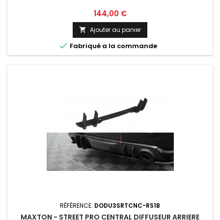
Prix
144,00 €
Ajouter au panier


Fabriqué a la commande
RÉFÉRENCE:
DODU3SRTCNC-RS1B
MAXTON - STREET PRO CENTRAL DIFFUSEUR ARRIERE