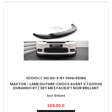
RÉFÉRENCE:
DO-DU-3-RT-FD1G+FD1RG
MAXTON - LAME DU PARE-CHOCS AVANT V.1 DODGE
DURANGO RT / SRT MK3 FACELIFT NOIR BRILLANT
Noir Brillant
Prix
249,00 €