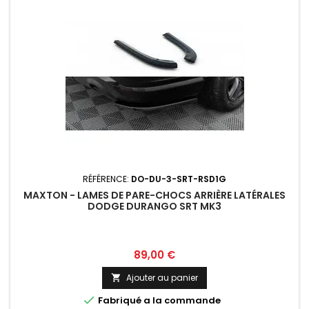
RÉFÉRENCE:
DO-DU-3-SRT-RSD1G
MAXTON - LAMES DE PARE-CHOCS ARRIÈRE LATÉRALES
DODGE DURANGO SRT MK3
Prix
89,00 €
Ajouter au panier


Fabriqué a la commande