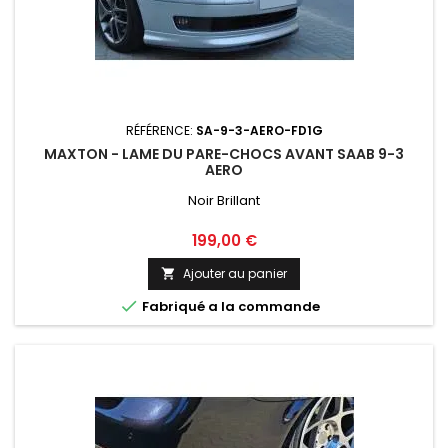
RÉFÉRENCE:
SA-9-3-AERO-FD1G
MAXTON - LAME DU PARE-CHOCS AVANT SAAB 9-3
AERO
Noir Brillant
Prix
199,00 €
Ajouter au panier


Fabriqué a la commande