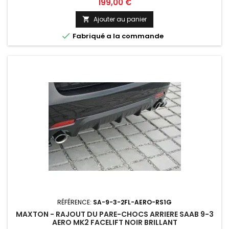
Prix
199,00 €
Ajouter au panier


Fabriqué a la commande
RÉFÉRENCE:
SA-9-3-2FL-AERO-RS1G
MAXTON - RAJOUT DU PARE-CHOCS ARRIERE SAAB 9-3
AERO MK2 FACELIFT NOIR BRILLANT