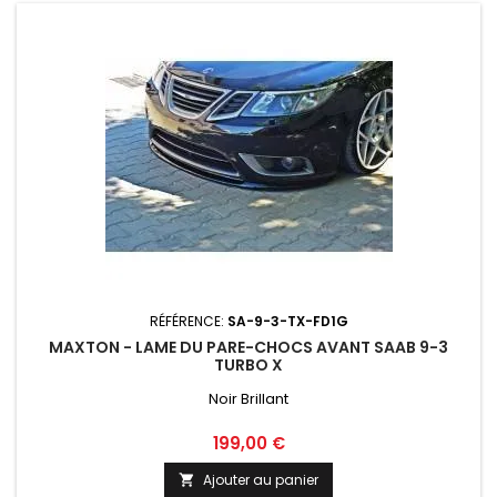
RÉFÉRENCE:
SA-9-3-TX-FD1G
MAXTON - LAME DU PARE-CHOCS AVANT SAAB 9-3
TURBO X
Noir Brillant
Prix
199,00 €
Ajouter au panier
