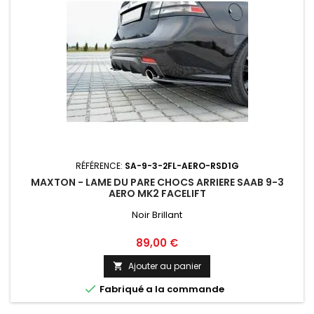
RÉFÉRENCE:
SA-9-3-2FL-AERO-RSD1G
MAXTON - LAME DU PARE CHOCS ARRIERE SAAB 9-3
AERO MK2 FACELIFT
Noir Brillant
Prix
89,00 €
Ajouter au panier


Fabriqué a la commande