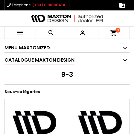

Téléphone:
(+33) 0980804141
0



shopping_cart
MENU MAXTONIZED
CATALOGUE MAXTON DESIGN
9-3
Sous-catégories