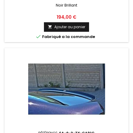
Noir Brillant
Prix
194,00 €
Ajouter au panier


Fabriqué a la commande