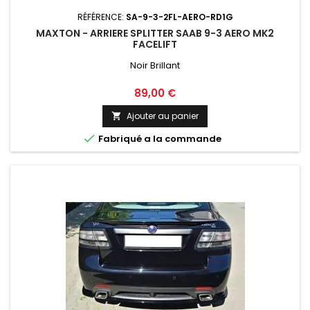
RÉFÉRENCE:
SA-9-3-2FL-AERO-RD1G
MAXTON - ARRIERE SPLITTER SAAB 9-3 AERO MK2
FACELIFT
Noir Brillant
Prix
89,00 €
Ajouter au panier


Fabriqué a la commande