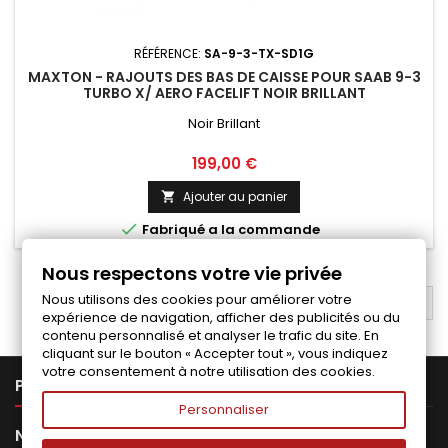
RÉFÉRENCE:
SA-9-3-TX-SD1G
MAXTON - RAJOUTS DES BAS DE CAISSE POUR SAAB 9-3
TURBO X/ AERO FACELIFT NOIR BRILLANT
Noir Brillant
Prix
199,00 €
Ajouter au panier


Fabriqué a la commande
Nous respectons votre vie privée
Nous utilisons des cookies pour améliorer votre
RETOUR EN HAUT

expérience de navigation, afficher des publicités ou du
contenu personnalisé et analyser le trafic du site. En
cliquant sur le bouton « Accepter tout », vous indiquez
votre consentement à notre utilisation des cookies.

PRODUITS
Personnaliser

NOTRE SOCIÉTÉ