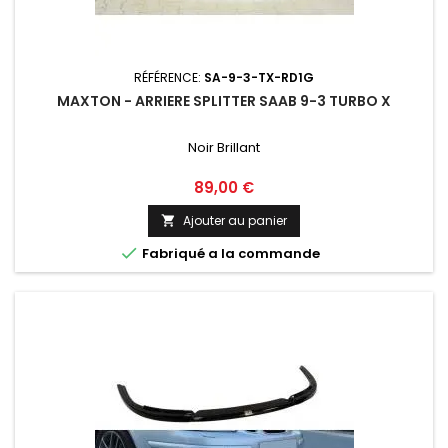
RÉFÉRENCE:
SA-9-3-TX-RD1G
MAXTON - ARRIERE SPLITTER SAAB 9-3 TURBO X
Noir Brillant
Prix
89,00 €
Ajouter au panier


Fabriqué a la commande