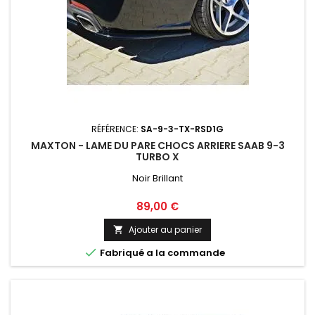
RÉFÉRENCE:
SA-9-3-TX-RSD1G
MAXTON - LAME DU PARE CHOCS ARRIERE SAAB 9-3
TURBO X
Noir Brillant
Prix
89,00 €
Ajouter au panier


Fabriqué a la commande