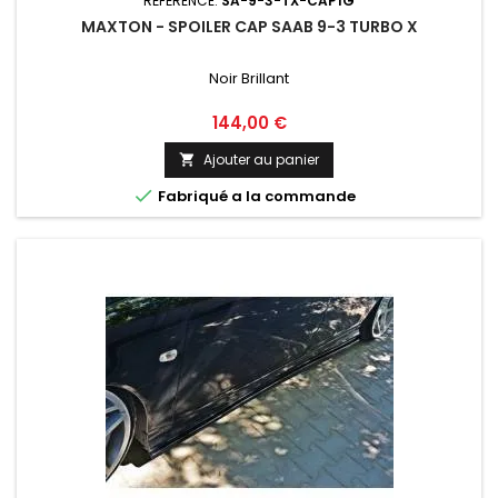
RÉFÉRENCE:
SA-9-3-TX-CAP1G
MAXTON - SPOILER CAP SAAB 9-3 TURBO X
Noir Brillant
Prix
144,00 €
Ajouter au panier


Fabriqué a la commande