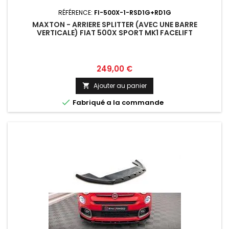
RÉFÉRENCE:
FI-500X-1-RSD1G+RD1G
MAXTON - ARRIERE SPLITTER (AVEC UNE BARRE
VERTICALE) FIAT 500X SPORT MK1 FACELIFT
Prix
249,00 €
Ajouter au panier


Fabriqué a la commande