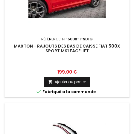
RÉFÉRENCE:
FI-500X-1-SD1G
MAXTON - RAJOUTS DES BAS DE CAISSE FIAT 500X
SPORT MK1 FACELIFT
Prix
199,00 €
Ajouter au panier


Fabriqué a la commande