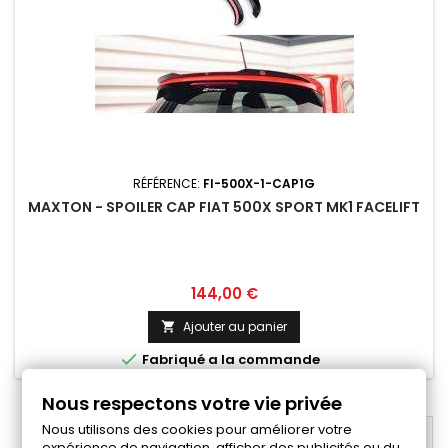
RÉFÉRENCE:
FI-500X-1-CAP1G
MAXTON - SPOILER CAP FIAT 500X SPORT MK1 FACELIFT
Prix
144,00 €
Ajouter au panier


Fabriqué a la commande
Nous respectons votre vie privée
Nous utilisons des cookies pour améliorer votre
RETOUR EN HAUT

expérience de navigation, afficher des publicités ou du