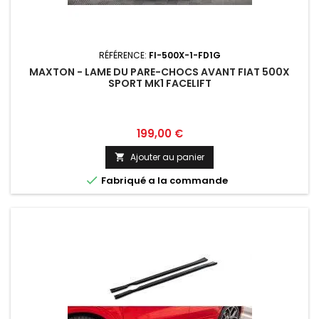
RÉFÉRENCE:
FI-500X-1-FD1G
MAXTON - LAME DU PARE-CHOCS AVANT FIAT 500X
SPORT MK1 FACELIFT
Prix
199,00 €
Ajouter au panier


Fabriqué a la commande