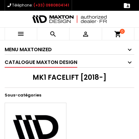

Téléphone:
(+33) 0980804141
0



shopping_cart
MENU MAXTONIZED
CATALOGUE MAXTON DESIGN
MK1 FACELIFT [2018-]
Sous-catégories