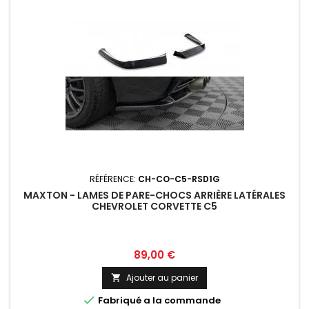
RÉFÉRENCE:
CH-CO-C5-RSD1G
MAXTON - LAMES DE PARE-CHOCS ARRIÈRE LATÉRALES
CHEVROLET CORVETTE C5
Prix
89,00 €
Ajouter au panier


Fabriqué a la commande