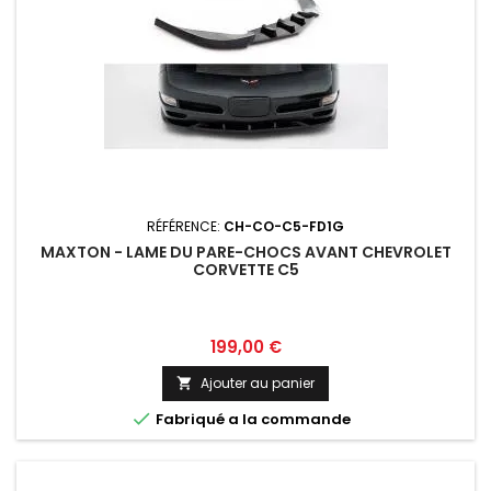
RÉFÉRENCE:
CH-CO-C5-FD1G
MAXTON - LAME DU PARE-CHOCS AVANT CHEVROLET
CORVETTE C5
Prix
199,00 €
Ajouter au panier


Fabriqué a la commande