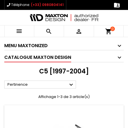

Téléphone:
(+33) 0980804141
0



shopping_cart
MENU MAXTONIZED
CATALOGUE MAXTON DESIGN
C5 [1997-2004]

Pertinence
Affichage 1-3 de 3 article(s)