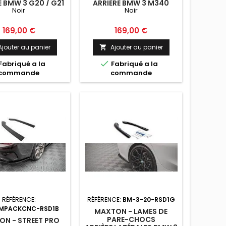
E BMW 3 G20 / G21
ARRIERE BMW 3 M340
Noir
Noir
-PACK NOIR
G20 / G21 NOIR
Prix
Prix
169,00 €
169,00 €
Ajouter au panier
Ajouter au panier


Fabriqué a la
Fabriqué a la
commande
commande
RÉFÉRENCE:
RÉFÉRENCE:
BM-3-20-RSD1G
MPACKCNC-RSD1B
MAXTON - LAMES DE
PARE-CHOCS
N - STREET PRO