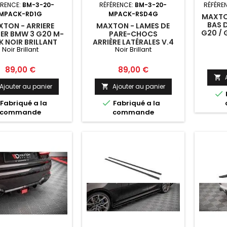
ÉRENCE:
BM-3-20-
RÉFÉRENCE:
BM-3-20-
RÉFÉRE
MPACK-RD1G
MPACK-RSD4G
MAXTO
BAS 
TON - ARRIERE
MAXTON - LAMES DE
G20 / 
TER BMW 3 G20 M-
PARE-CHOCS
 NOIR BRILLANT
ARRIÈRE LATÉRALES V.4
Noir Brillant
Noir Brillant
BMW M340I G20 / G21
NOIR BRILLANT
Prix
Prix
89,00 €
89,00 €

Ajouter au panier
Ajouter au panier



Fabriqué a la
Fabriqué a la
commande
commande