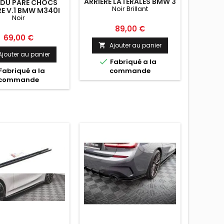
ARRIÈRE LATÉRALES BMW 3
 DU PARE CHOCS
Noir Brillant
G20 / G21 NOIR BRILLANT
RE V.1 BMW M340I
Noir
0 / G21 NOIR
Prix
89,00 €
Prix
69,00 €
Ajouter au panier

Ajouter au panier

Fabriqué a la
Fabriqué a la
commande
commande