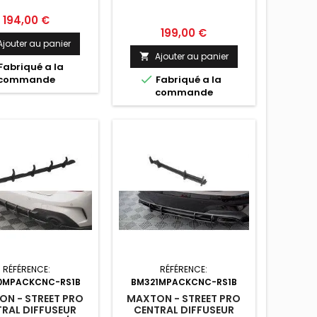
G21
Prix
194,00 €
Prix
199,00 €
Ajouter au panier
Ajouter au panier

Fabriqué a la

commande
Fabriqué a la
commande
RÉFÉRENCE:
RÉFÉRENCE:
0MPACKCNC-RS1B
BM321MPACKCNC-RS1B
N - STREET PRO
MAXTON - STREET PRO
RAL DIFFUSEUR
CENTRAL DIFFUSEUR