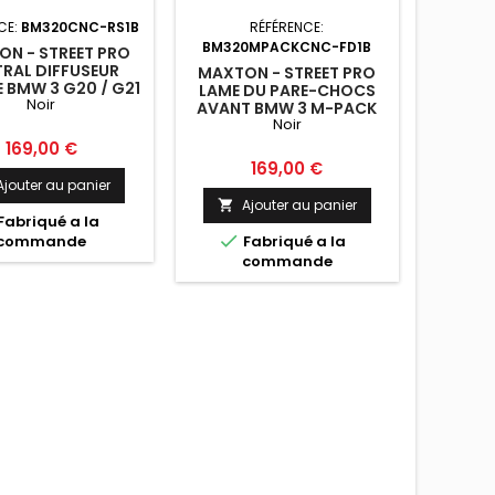
CE:
BM320CNC-RS1B
RÉFÉRENCE:
BM320MPACKCNC-FD1B
N - STREET PRO
RAL DIFFUSEUR
MAXTON - STREET PRO
E BMW 3 G20 / G21
LAME DU PARE-CHOCS
Noir
NOIR
AVANT BMW 3 M-PACK
Noir
G20 / G21 NOIR
Prix
169,00 €
Prix
169,00 €
Ajouter au panier
Ajouter au panier

Fabriqué a la

commande
Fabriqué a la
commande