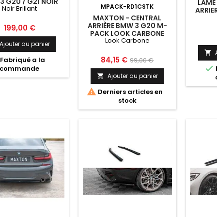
3 G20 / G21 NOIR
LAME
MPACK-RD1CSTK
Noir Brillant
BRILLANT
ARRIE
MAXTON - CENTRAL
G2
ARRIÈRE BMW 3 G20 M-
Prix
199,00 €
PACK LOOK CARBONE
Look Carbone
Ajouter au panier

Prix
Prix
84,15 €
Fabriqué a la
99,00 €

commande
de
Ajouter au panier

base

Derniers articles en
stock