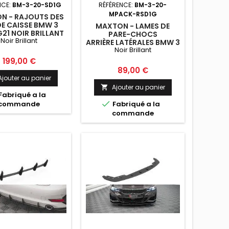
NCE:
BM-3-20-SD1G
RÉFÉRENCE:
BM-3-20-
MPACK-RSD1G
N - RAJOUTS DES
DE CAISSE BMW 3
MAXTON - LAMES DE
G21 NOIR BRILLANT
PARE-CHOCS
Noir Brillant
ARRIÈRE LATÉRALES BMW 3
Noir Brillant
M-PACK G20 NOIR
BRILLANT
Prix
199,00 €
Prix
89,00 €
Ajouter au panier
Ajouter au panier

Fabriqué a la

commande
Fabriqué a la
commande