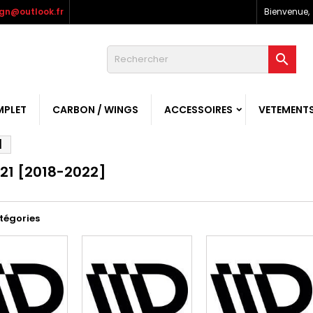
gn@outlook.fr
Bienvenue,

MPLET
CARBON / WINGS
ACCESSOIRES
VETEMENT
]
 21 [2018-2022]
tégories