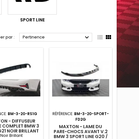
SPORT LINE



ier par :
Pertinence
NCE:
BM-3-20-RS1G
RÉFÉRENCE:
BM-3-20-SPORT-
FD2G
ON - DIFFUSEUR
E COMPLET BMW 3
MAXTON - LAME DU
G21 NOIR BRILLANT
PARE-CHOCS AVANT V.2
Noir Brillant
BMW 3 SPORT LINE G20 /