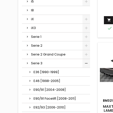
i5
I8
iX

iX3

Serie 1
Serie 2
Serie 2 Grand Coupe
Serie 3
E36 [1990-1999]
E46 [1998-2005]
E90/91 [2004-2008]
E90/91 Facelift [2008-2011]
BM32
MAXT
E92/93 [2006-2010]
LAME