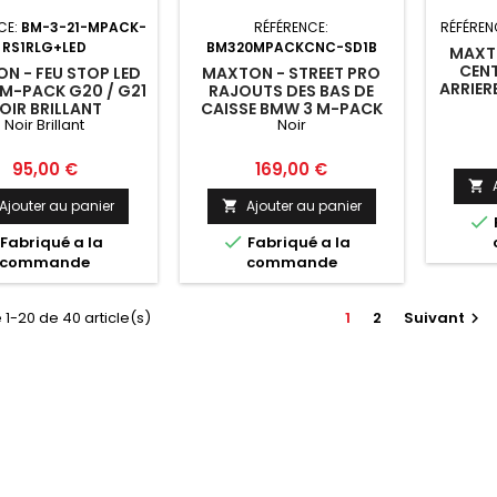
CE:
BM-3-21-MPACK-
RÉFÉRENCE:
RÉFÉREN
RS1RLG+LED
BM320MPACKCNC-SD1B
MAXTO
CENT
N - FEU STOP LED
MAXTON - STREET PRO
ARRIER
M-PACK G20 / G21
RAJOUTS DES BAS DE
OIR BRILLANT
CAISSE BMW 3 M-PACK
Noir Brillant
Noir
G20 / G21 NOIR
Prix
Prix
95,00 €
169,00 €

Ajouter au panier
Ajouter au panier



Fabriqué a la
Fabriqué a la
commande
commande
 1-20 de 40 article(s)
1
2
Suivant
