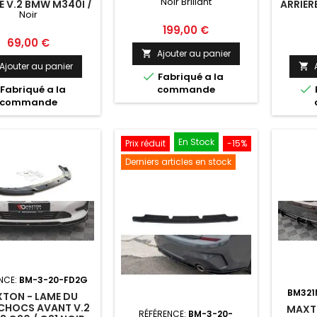
Noir Brillant
BRILLANT
E V.2 BMW M340I /
ARRIER
Noir
K G20 / G21 NOIR
M
Prix
199,00 €
Prix
69,00 €
Ajouter au panier

Ajouter au panier


Fabriqué a la

Fabriqué a la
commande
commande
En Stock
Prix réduit
-15%
Derniers articles en stock
NCE:
BM-3-20-FD2G
BM321
TON - LAME DU
CHOCS AVANT V.2
MAXTO
RÉFÉRENCE:
BM-3-20-