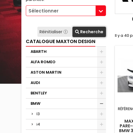
Sélectionner
Réinitialiser
Recherche
Il y a 40 
CATALOGUE MAXTON DESIGN
ABARTH
ALFA ROMEO
ASTON MARTIN
AUDI
BENTLEY
BMW
RÉFÉREN
I3
MAX
i4
PARE-
BMW 3