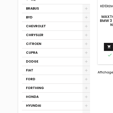
RÉFÉREN
BRABUS
MAXTO
BYD
BMW 3 
N
CHEVROLET
CHRYSLER
CITROEN

CUPRA

DODGE
FIAT
Affichage
FORD
FORTHING
HONDA
HYUNDAI