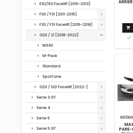
ARRIER
E92/93 Facelift [2010-2013]
M-PAC
F30 / F31 [2011-2015]
F30 / F31 Facelift [2015-2018]

G20 / 21 [2018-2022]

M340
M-Pack
Standard
Sport Line
G20 / G21 Facelift [2022-]
Serie 3 GT
Serie 4
RÉFÉRE
Serie 5
MAX
Serie 5 GT
PARE-