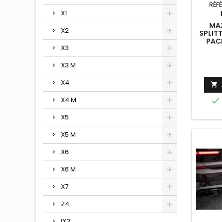
RÉF
X1
MAX
X2
SPLIT
PACK
X3
X3 M
X4

X4 M

X5
X5 M
X6
X6 M
X7
Z4
IX2