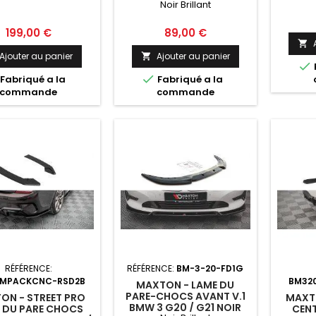
Noir Brillant
G21
BMW M340I / M-PACK
G20 / G21 NOIR BRILLANT
Prix
Prix
199,00 €
89,00 €

Ajouter au panier
Ajouter au panier



Fabriqué a la
Fabriqué a la
commande
commande
RÉFÉRENCE:
RÉFÉRENCE:
BM-3-20-FD1G
1MPACKCNC-RSD2B
BM32
MAXTON - LAME DU
PARE-CHOCS AVANT V.1
ON - STREET PRO
MAXTO
BMW 3 G20 / G21 NOIR
 DU PARE CHOCS
CENT