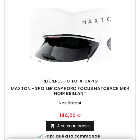
RÉFÉRENCE:
FO-FO-4-CAP1G
MAXTON - SPOILER CAP FORD FOCUS HATCBACK MK4
NOIR BRILLANT
Noir Brillant
Prix
144,00 €
Ajouter au panier


Fabriqué a la commande