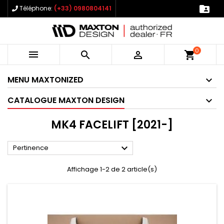

Téléphone:
(+33) 0980804141
0



shopping_cart
MENU MAXTONIZED
CATALOGUE MAXTON DESIGN
MK4 FACELIFT [2021-]

Pertinence
Affichage 1-2 de 2 article(s)