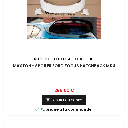
RÉFÉRENCE:
FO-FO-4-STLINE-FH1F
MAXTON - SPOILER FORD FOCUS HATCHBACK MK4
Prix
296,00 €
Ajouter au panier


Fabriqué a la commande