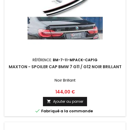
RÉFÉRENCE:
BM-7-11-MPACK-CAP1G
MAXTON - SPOILER CAP BMW 7 G11 / G12 NOIR BRILLANT
Noir Brillant
Prix
144,00 €
Ajouter au panier


Fabriqué a la commande