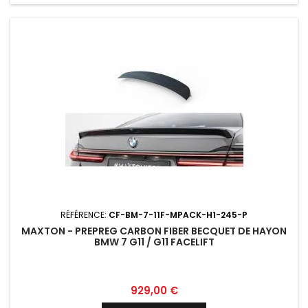
RÉFÉRENCE:
CF-BM-7-11F-MPACK-H1-245-P
MAXTON - PREPREG CARBON FIBER BECQUET DE HAYON
BMW 7 G11 / G11 FACELIFT
Prix
929,00 €