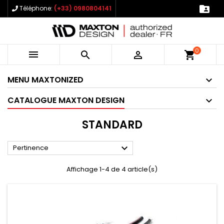

Téléphone:
(+33) 0980804141
0



shopping_cart
MENU MAXTONIZED
CATALOGUE MAXTON DESIGN
STANDARD

Pertinence
Affichage 1-4 de 4 article(s)