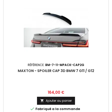
RÉFÉRENCE:
BM-7-11-MPACK-CAP2G
MAXTON - SPOILER CAP 3D BMW 7 G11 / G12
Prix
164,00 €
Ajouter au panier


Fabriqué a la commande