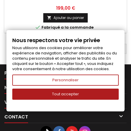
Prix
199,00 €
Ajouter au panier


Fabriqué a la commande
Nous respectons votre vie privée
Nous utilisons des cookies pour améliorer votre
RETOUR EN HAUT

expérience de navigation, afficher des publicités ou du
contenu personnalisé et analyser le trafic du site. En
cliquant sur le bouton « Accepter tout », vous indiquez
votre consentement à notre utilisation des cookies.

PRODUITS
Personnaliser

NOTRE SOCIÉTÉ
Tout accepter

VOTRE COMPTE

CONTACT