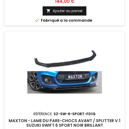
Prix
144,00 €
Ajouter au panier


Fabriqué a la commande
RÉFÉRENCE:
SZ-SW-6-SPORT-FD1G
MAXTON - LAME DU PARE-CHOCS AVANT / SPLITTER V.1
SUZUKI SWIFT 6 SPORT NOIR BRILLANT