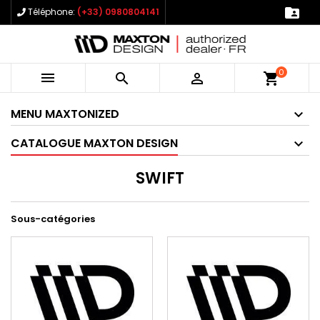

Téléphone:
(+33) 0980804141
0



shopping_cart
MENU MAXTONIZED
CATALOGUE MAXTON DESIGN
SWIFT
Sous-catégories