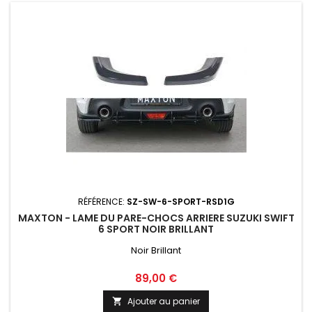
RÉFÉRENCE:
SZ-SW-6-SPORT-RSD1G
MAXTON - LAME DU PARE-CHOCS ARRIERE SUZUKI SWIFT
6 SPORT NOIR BRILLANT
Noir Brillant
Prix
89,00 €
Ajouter au panier
