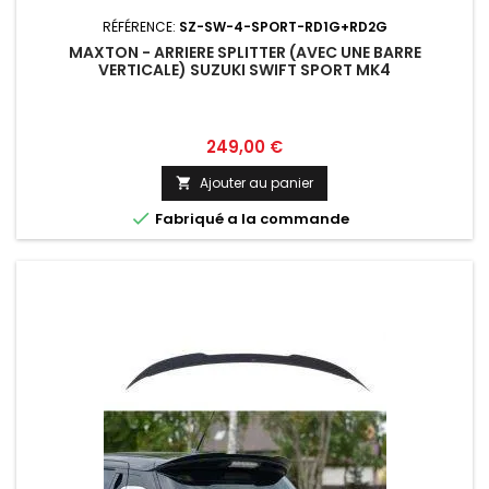
RÉFÉRENCE:
SZ-SW-4-SPORT-RD1G+RD2G
MAXTON - ARRIERE SPLITTER (AVEC UNE BARRE
VERTICALE) SUZUKI SWIFT SPORT MK4
Prix
249,00 €
Ajouter au panier


Fabriqué a la commande