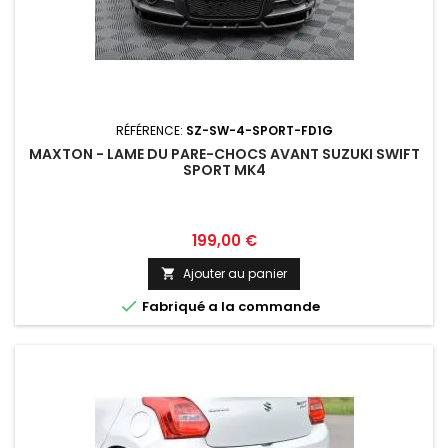
RÉFÉRENCE:
SZ-SW-4-SPORT-FD1G
MAXTON - LAME DU PARE-CHOCS AVANT SUZUKI SWIFT
SPORT MK4
Prix
199,00 €
Ajouter au panier


Fabriqué a la commande