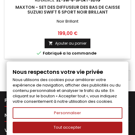
RÉFÉRENCE:
SZ-SW-6-SPORT-SD1G
MAXTON - SET DES DIFFUSEUR DES BAS DE CAISSE
SUZUKI SWIFT 6 SPORT NOIR BRILLANT
Noir Brillant
Prix
199,00 €
Ajouter au panier


Fabriqué a la commande
Nous respectons votre vie privée
RETOUR EN HAUT

Nous utilisons des cookies pour améliorer votre
expérience de navigation, afficher des publicités ou du
contenu personnalisé et analyser le trafic du site. En
cliquant sur le bouton « Accepter tout », vous indiquez

PRODUITS
votre consentement à notre utilisation des cookies.
Personnaliser

NOTRE SOCIÉTÉ
Tout accepter

VOTRE COMPTE