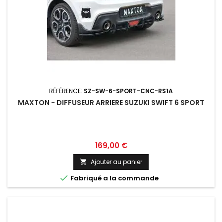
RÉFÉRENCE:
SZ-SW-6-SPORT-CNC-RS1A
MAXTON - DIFFUSEUR ARRIERE SUZUKI SWIFT 6 SPORT
Prix
169,00 €
Ajouter au panier


Fabriqué a la commande