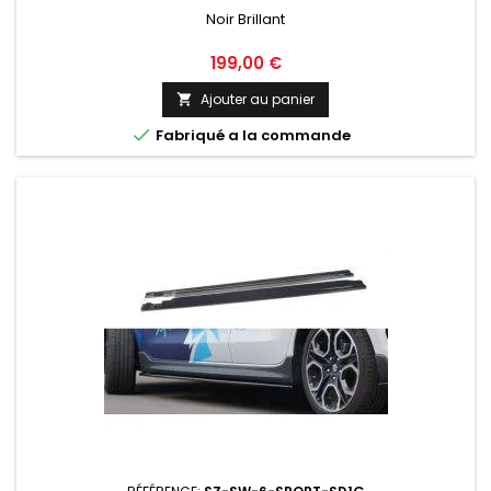
Noir Brillant
Prix
199,00 €
Ajouter au panier


Fabriqué a la commande