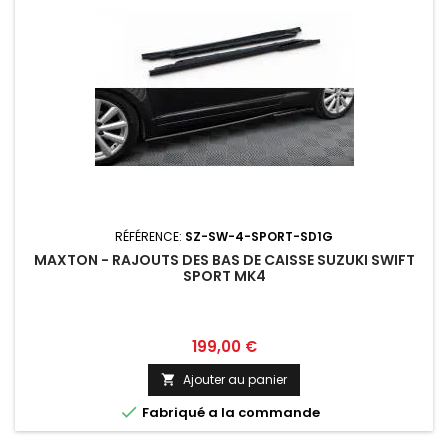
RÉFÉRENCE:
SZ-SW-4-SPORT-SD1G
MAXTON - RAJOUTS DES BAS DE CAISSE SUZUKI SWIFT
SPORT MK4
Prix
199,00 €
Ajouter au panier


Fabriqué a la commande