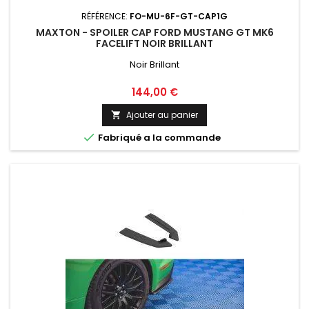
RÉFÉRENCE:
FO-MU-6F-GT-CAP1G
MAXTON - SPOILER CAP FORD MUSTANG GT MK6
FACELIFT NOIR BRILLANT
Noir Brillant
Prix
144,00 €
Ajouter au panier


Fabriqué a la commande