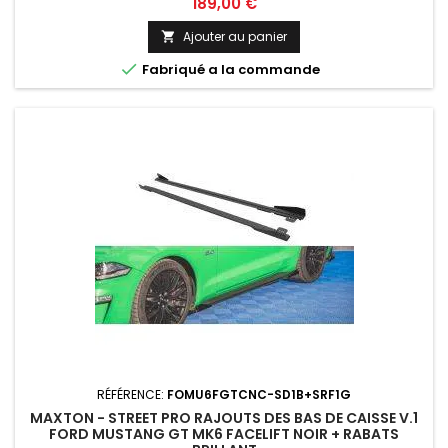
Prix
189,00 €
Ajouter au panier


Fabriqué a la commande
RÉFÉRENCE:
FOMU6FGTCNC-SD1B+SRF1G
MAXTON - STREET PRO RAJOUTS DES BAS DE CAISSE V.1
FORD MUSTANG GT MK6 FACELIFT NOIR + RABATS