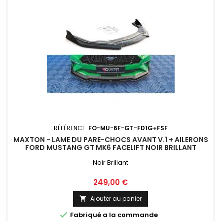
RÉFÉRENCE:
FO-MU-6F-GT-FD1G+FSF
MAXTON - LAME DU PARE-CHOCS AVANT V.1 + AILERONS
FORD MUSTANG GT MK6 FACELIFT NOIR BRILLANT
Noir Brillant
Prix
249,00 €
Ajouter au panier


Fabriqué a la commande