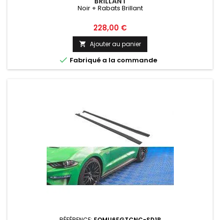
BRILLANT
Noir + Rabats Brillant
Prix
228,00 €
Ajouter au panier


Fabriqué a la commande
RÉFÉRENCE:
FOMU6FGTCNC-SD1B