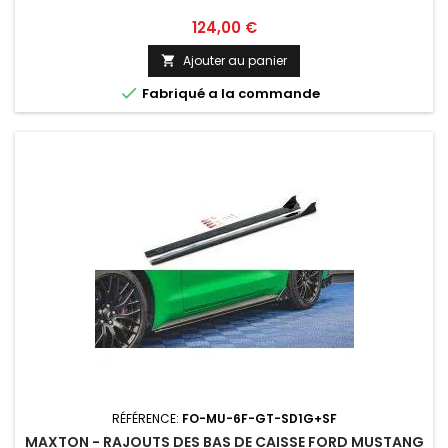
Prix
124,00 €
Ajouter au panier


Fabriqué a la commande
RÉFÉRENCE:
FO-MU-6F-GT-SD1G+SF
MAXTON - RAJOUTS DES BAS DE CAISSE FORD MUSTANG