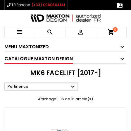

Téléphone:
(+33) 0980804141
0



shopping_cart
MENU MAXTONIZED
CATALOGUE MAXTON DESIGN
MK6 FACELIFT [2017-]

Pertinence
Affichage 1-16 de 16 article(s)