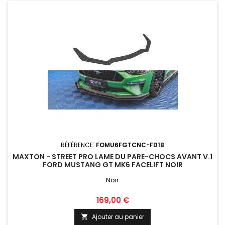
RÉFÉRENCE:
FOMU6FGTCNC-FD1B
MAXTON - STREET PRO LAME DU PARE-CHOCS AVANT V.1
FORD MUSTANG GT MK6 FACELIFT NOIR
Noir
Prix
169,00 €
Ajouter au panier
