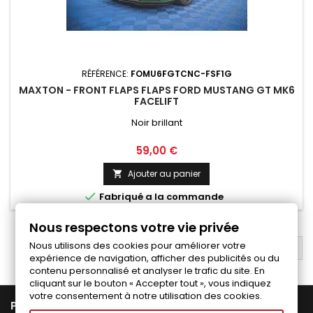
RÉFÉRENCE:
FOMU6FGTCNC-FSF1G
MAXTON - FRONT FLAPS FLAPS FORD MUSTANG GT MK6
FACELIFT
Noir brillant
Prix
59,00 €
Ajouter au panier


Fabriqué a la commande
Nous respectons votre vie privée
Nous utilisons des cookies pour améliorer votre
RETOUR EN HAUT

expérience de navigation, afficher des publicités ou du
contenu personnalisé et analyser le trafic du site. En
cliquant sur le bouton « Accepter tout », vous indiquez
votre consentement à notre utilisation des cookies.

PRODUITS