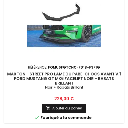
RÉFÉRENCE:
FOMU6FGTCNC-FD1B+FSF1G
MAXTON - STREET PRO LAME DU PARE-CHOCS AVANT V.1
FORD MUSTANG GT MK6 FACELIFT NOIR + RABATS
BRILLANT
Noir + Rabats Brillant
Prix
228,00 €
Ajouter au panier


Fabriqué a la commande