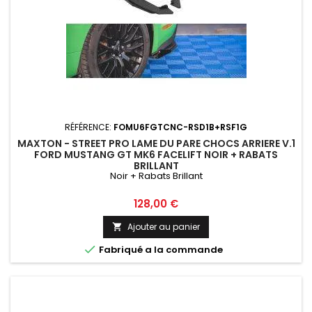
RÉFÉRENCE:
FOMU6FGTCNC-RSD1B+RSF1G
MAXTON - STREET PRO LAME DU PARE CHOCS ARRIERE V.1
FORD MUSTANG GT MK6 FACELIFT NOIR + RABATS
BRILLANT
Noir + Rabats Brillant
Prix
128,00 €
Ajouter au panier


Fabriqué a la commande