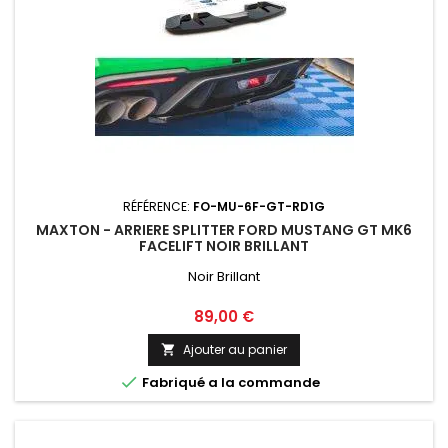
RÉFÉRENCE:
FO-MU-6F-GT-RD1G
MAXTON - ARRIERE SPLITTER FORD MUSTANG GT MK6
FACELIFT NOIR BRILLANT
Noir Brillant
Prix
89,00 €
Ajouter au panier


Fabriqué a la commande