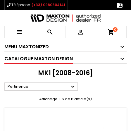

Téléphone:
(+33) 0980804141
0



shopping_cart
MENU MAXTONIZED
CATALOGUE MAXTON DESIGN
MK1 [2008-2016]

Pertinence
Affichage 1-6 de 6 article(s)