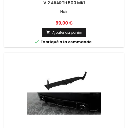
V.2 ABARTH 500 MK1
Noir
Prix
89,00 €
Ajouter au panier


Fabriqué a la commande