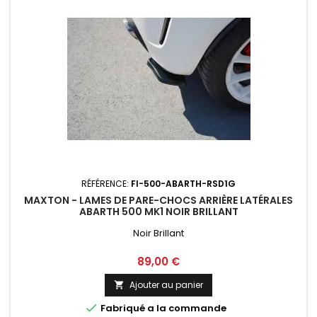
RÉFÉRENCE:
FI-500-ABARTH-RSD1G
MAXTON - LAMES DE PARE-CHOCS ARRIÈRE LATÉRALES
ABARTH 500 MK1 NOIR BRILLANT
Noir Brillant
Prix
89,00 €
Ajouter au panier


Fabriqué a la commande