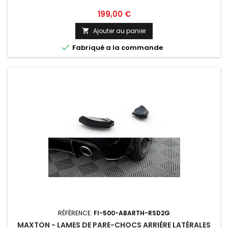
Prix
199,00 €
Ajouter au panier


Fabriqué a la commande
RÉFÉRENCE:
FI-500-ABARTH-RSD2G
MAXTON - LAMES DE PARE-CHOCS ARRIÈRE LATÉRALES