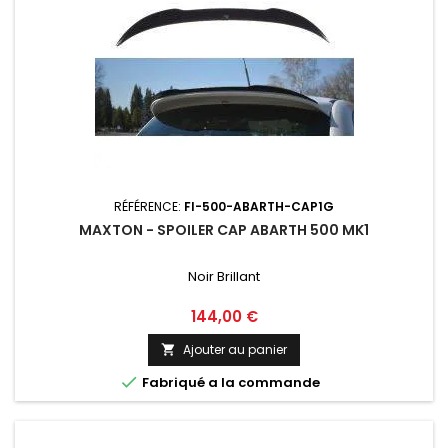
RÉFÉRENCE:
FI-500-ABARTH-CAP1G
MAXTON - SPOILER CAP ABARTH 500 MK1
Noir Brillant
Prix
144,00 €
Ajouter au panier


Fabriqué a la commande