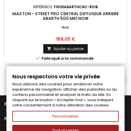
RÉFÉRENCE:
FI500ABARTHCNC-RS1B
MAXTON - STREET PRO CENTRAL DIFFUSEUR ARRIERE
ABARTH 500 MK1 NOIR
Noir
Prix
169,00 €
Ajouter au panier


Fabriqué a la commande
Nous respectons votre vie privée
RETOUR EN HAUT

Nous utilisons des cookies pour améliorer votre
expérience de navigation, afficher des publicités ou du
contenu personnalisé et analyser le trafic du site. En
cliquant sur le bouton « Accepter tout », vous indiquez

PRODUITS
votre consentement à notre utilisation des cookies.
Personnaliser

NOTRE SOCIÉTÉ
Tout accepter