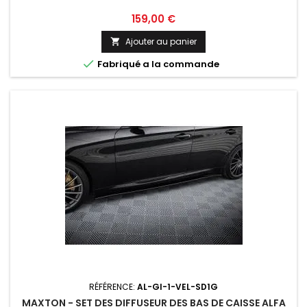
Prix
159,00 €
Ajouter au panier


Fabriqué a la commande
RÉFÉRENCE:
AL-GI-1-VEL-SD1G
MAXTON - SET DES DIFFUSEUR DES BAS DE CAISSE ALFA