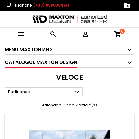

Téléphone:
(+33) 0980804141
0



shopping_cart
MENU MAXTONIZED
CATALOGUE MAXTON DESIGN
VELOCE

Pertinence
Affichage 1-7 de 7 article(s)