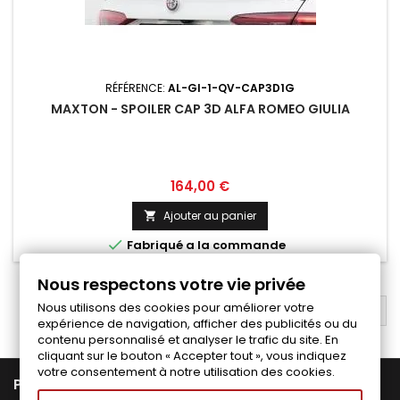
RÉFÉRENCE:
AL-GI-1-QV-CAP3D1G
MAXTON - SPOILER CAP 3D ALFA ROMEO GIULIA
Prix
164,00 €
Ajouter au panier


Fabriqué a la commande
Nous respectons votre vie privée
Nous utilisons des cookies pour améliorer votre
RETOUR EN HAUT

expérience de navigation, afficher des publicités ou du
contenu personnalisé et analyser le trafic du site. En
cliquant sur le bouton « Accepter tout », vous indiquez
votre consentement à notre utilisation des cookies.

PRODUITS