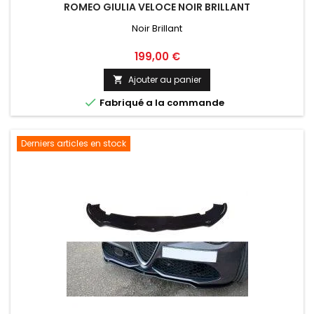
ROMEO GIULIA VELOCE NOIR BRILLANT
Noir Brillant
Prix
199,00 €
Ajouter au panier


Fabriqué a la commande
Derniers articles en stock