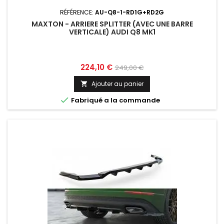
RÉFÉRENCE:
AU-Q8-1-RD1G+RD2G
MAXTON - ARRIERE SPLITTER (AVEC UNE BARRE
VERTICALE) AUDI Q8 MK1
Prix
Prix
224,10 €
249,00 €
de
Ajouter au panier

base

Fabriqué a la commande