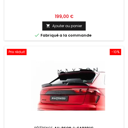
Prix
199,00 €
Ajouter au panier


Fabriqué a la commande
Prix réduit
-10%