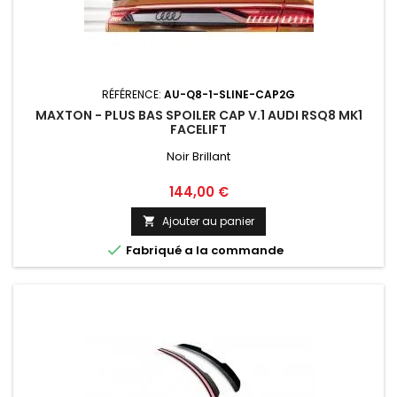
RÉFÉRENCE:
AU-Q8-1-SLINE-CAP2G
MAXTON - PLUS BAS SPOILER CAP V.1 AUDI RSQ8 MK1
FACELIFT
Noir Brillant
Prix
144,00 €
Ajouter au panier


Fabriqué a la commande