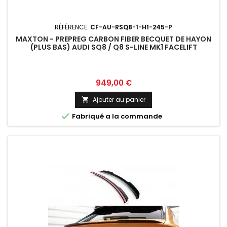
RÉFÉRENCE:
CF-AU-RSQ8-1-H1-245-P
MAXTON - PREPREG CARBON FIBER BECQUET DE HAYON
(PLUS BAS) AUDI SQ8 / Q8 S-LINE MK1 FACELIFT
Prix
949,00 €
Ajouter au panier


Fabriqué a la commande