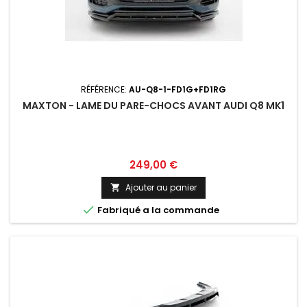
RÉFÉRENCE:
AU-Q8-1-FD1G+FD1RG
MAXTON - LAME DU PARE-CHOCS AVANT AUDI Q8 MK1
Prix
249,00 €
Ajouter au panier


Fabriqué a la commande