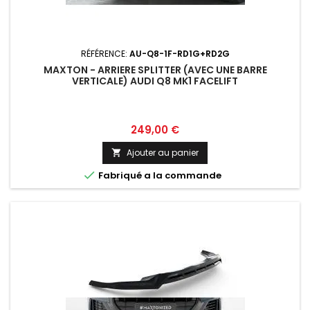
RÉFÉRENCE:
AU-Q8-1F-RD1G+RD2G
MAXTON - ARRIERE SPLITTER (AVEC UNE BARRE
VERTICALE) AUDI Q8 MK1 FACELIFT
Prix
249,00 €
Ajouter au panier


Fabriqué a la commande