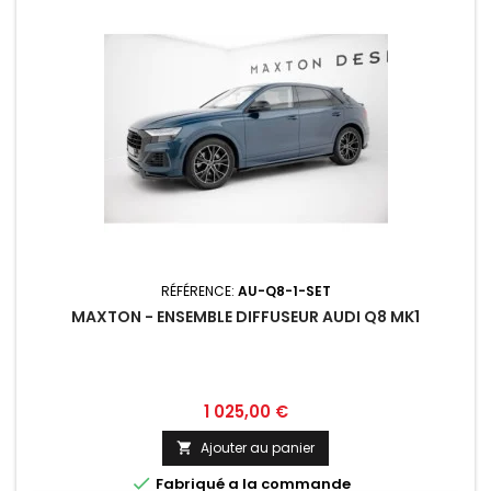
RÉFÉRENCE:
AU-Q8-1-SET
MAXTON - ENSEMBLE DIFFUSEUR AUDI Q8 MK1
Prix
1 025,00 €
Ajouter au panier


Fabriqué a la commande