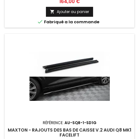
Prix
164,00 €
Ajouter au panier


Fabriqué a la commande
RÉFÉRENCE:
AU-SQ8-1-SD1G
MAXTON - RAJOUTS DES BAS DE CAISSE V.2 AUDI Q8 MK1
FACELIFT