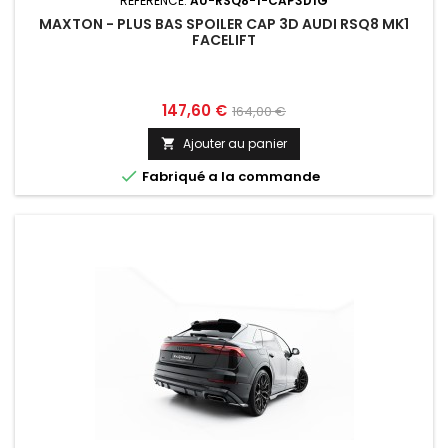
RÉFÉRENCE:
AU-RSQ8-1-CAP3D1G
MAXTON - PLUS BAS SPOILER CAP 3D AUDI RSQ8 MK1
FACELIFT
Prix
Prix
147,60 €
164,00 €
de
Ajouter au panier

base

Fabriqué a la commande