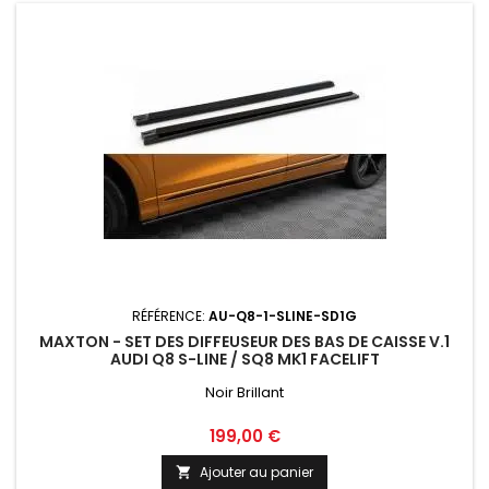
RÉFÉRENCE:
AU-Q8-1-SLINE-SD1G
MAXTON - SET DES DIFFEUSEUR DES BAS DE CAISSE V.1
AUDI Q8 S-LINE / SQ8 MK1 FACELIFT
Noir Brillant
Prix
199,00 €
Ajouter au panier
