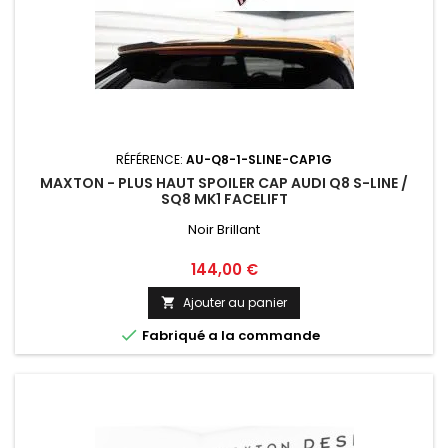
RÉFÉRENCE:
AU-Q8-1-SLINE-CAP1G
MAXTON - PLUS HAUT SPOILER CAP AUDI Q8 S-LINE /
SQ8 MK1 FACELIFT
Noir Brillant
Prix
144,00 €
Ajouter au panier


Fabriqué a la commande