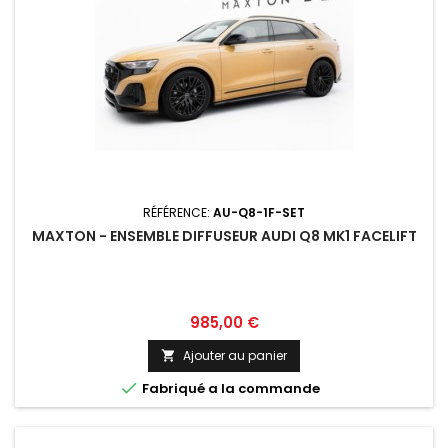
RÉFÉRENCE:
AU-Q8-1F-SET
MAXTON - ENSEMBLE DIFFUSEUR AUDI Q8 MK1 FACELIFT
Prix
985,00 €
Ajouter au panier


Fabriqué a la commande