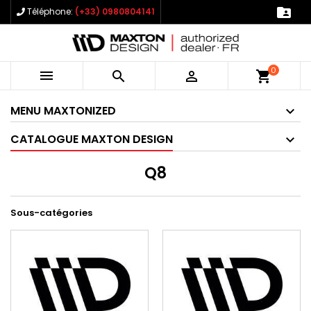

Téléphone:
(+33) 0980804141
0



shopping_cart
MENU MAXTONIZED
CATALOGUE MAXTON DESIGN
Q8
Sous-catégories