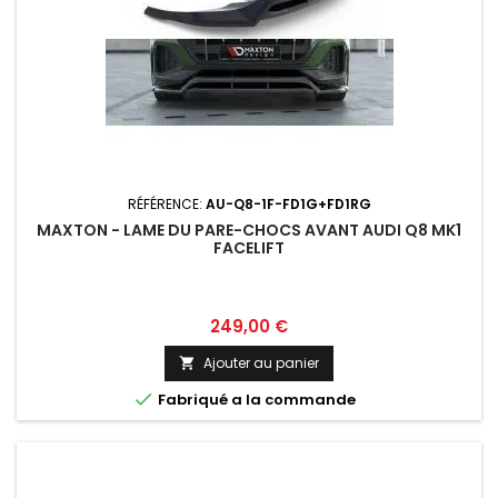
RÉFÉRENCE:
AU-Q8-1F-FD1G+FD1RG
MAXTON - LAME DU PARE-CHOCS AVANT AUDI Q8 MK1
FACELIFT
Prix
249,00 €
Ajouter au panier


Fabriqué a la commande