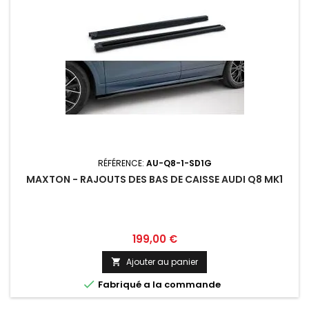
RÉFÉRENCE:
AU-Q8-1-SD1G
MAXTON - RAJOUTS DES BAS DE CAISSE AUDI Q8 MK1
Prix
199,00 €
Ajouter au panier


Fabriqué a la commande