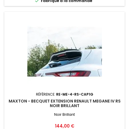

Fabriqué a la commande
RÉFÉRENCE:
RE-ME-4-RS-CAP1G
MAXTON - BECQUET EXTENSION RENAULT MEGANE IV RS
NOIR BRILLANT
Noir Brillant
Prix
144,00 €