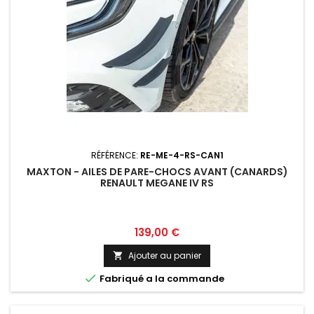
RÉFÉRENCE:
RE-ME-4-RS-CAN1
MAXTON - AILES DE PARE-CHOCS AVANT (CANARDS)
RENAULT MEGANE IV RS
Prix
139,00 €
Ajouter au panier


Fabriqué a la commande