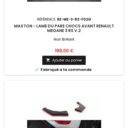
RÉFÉRENCE:
RE-ME-3-RS-FD2G
MAXTON - LAME DU PARE CHOCS AVANT RENAULT
MEGANE 3 RS V.2
Noir Brillant
Prix
199,00 €
Ajouter au panier


Fabriqué a la commande