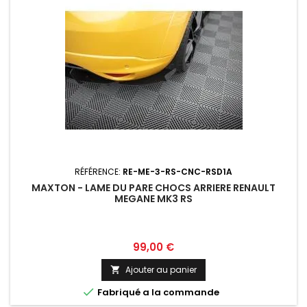
RÉFÉRENCE:
RE-ME-3-RS-CNC-RSD1A
MAXTON - LAME DU PARE CHOCS ARRIERE RENAULT
MEGANE MK3 RS
Prix
99,00 €
Ajouter au panier


Fabriqué a la commande