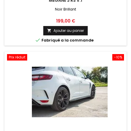
MEGANE 3 RS V.1
Noir Brillant
Prix
199,00 €
Ajouter au panier


Fabriqué a la commande
Prix réduit
-10%