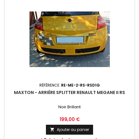
RÉFÉRENCE:
RE-ME-2-RS-RSD1G
MAXTON - ARRIÈRE SPLITTER RENAULT MEGANE II RS
Noir Brillant
Prix
199,00 €
Ajouter au panier
