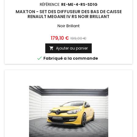
RÉFÉRENCE:
RE-ME-4-RS-SD1G
MAXTON - SET DES DIFFUSEUR DES BAS DE CAISSE
RENAULT MEGANE IV RS NOIR BRILLANT
Noir Brillant
Prix
Prix
179,10 €
199,00 €
de
Ajouter au panier

base

Fabriqué a la commande