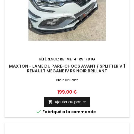
RÉFÉRENCE:
RE-ME-4-RS-FD1G
MAXTON - LAME DU PARE-CHOCS AVANT / SPLITTER V.1
RENAULT MEGANE IV RS NOIR BRILLANT
Noir Brillant
Prix
199,00 €
Ajouter au panier


Fabriqué a la commande