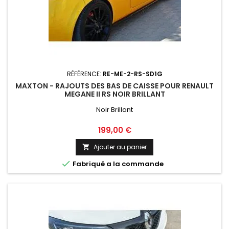
RÉFÉRENCE:
RE-ME-2-RS-SD1G
MAXTON - RAJOUTS DES BAS DE CAISSE POUR RENAULT
MEGANE II RS NOIR BRILLANT
Noir Brillant
Prix
199,00 €
Ajouter au panier


Fabriqué a la commande