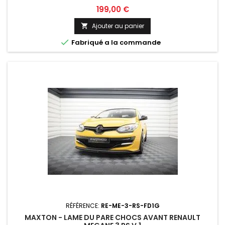
Prix
199,00 €
Ajouter au panier


Fabriqué a la commande
RÉFÉRENCE:
RE-ME-3-RS-FD1G
MAXTON - LAME DU PARE CHOCS AVANT RENAULT