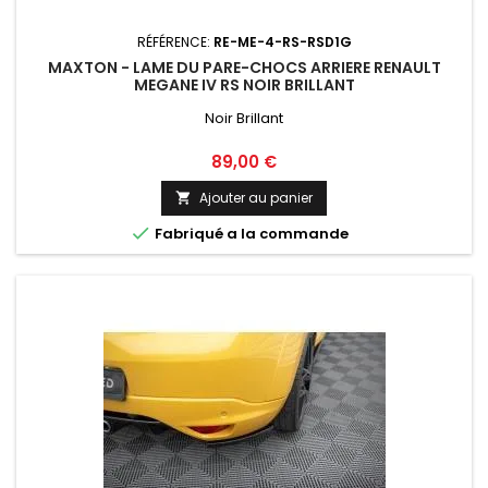
RÉFÉRENCE:
RE-ME-4-RS-RSD1G
MAXTON - LAME DU PARE-CHOCS ARRIERE RENAULT
MEGANE IV RS NOIR BRILLANT
Noir Brillant
Prix
89,00 €
Ajouter au panier


Fabriqué a la commande