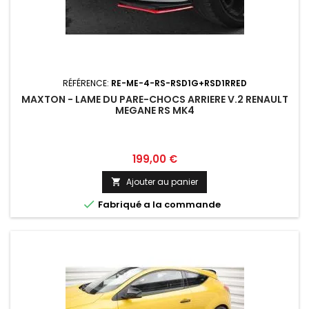
RÉFÉRENCE:
RE-ME-4-RS-RSD1G+RSD1RRED
MAXTON - LAME DU PARE-CHOCS ARRIERE V.2 RENAULT
MEGANE RS MK4
Prix
199,00 €
Ajouter au panier


Fabriqué a la commande