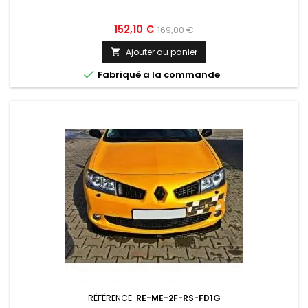
Prix
Prix
152,10 €
169,00 €
de
Ajouter au panier

base

Fabriqué a la commande
RÉFÉRENCE:
RE-ME-2F-RS-FD1G