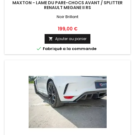
MAXTON - LAME DU PARE-CHOCS AVANT / SPLITTER
RENAULT MEGANE II RS
Noir Brillant
Prix
199,00 €
Ajouter au panier


Fabriqué a la commande