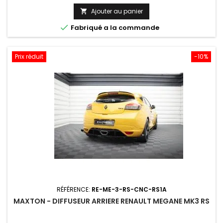
Ajouter au panier


Fabriqué a la commande
Prix réduit
-10%
RÉFÉRENCE:
RE-ME-3-RS-CNC-RS1A
MAXTON - DIFFUSEUR ARRIERE RENAULT MEGANE MK3 RS