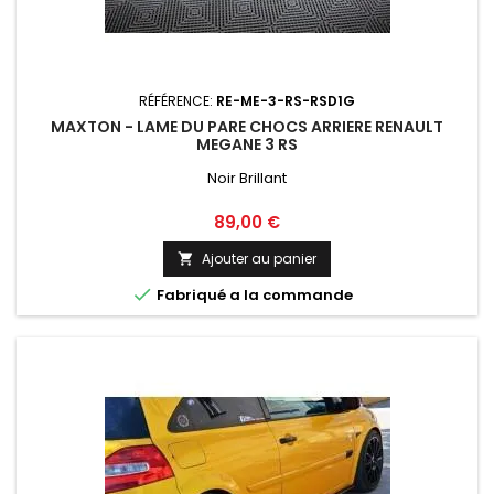
RÉFÉRENCE:
RE-ME-3-RS-RSD1G
MAXTON - LAME DU PARE CHOCS ARRIERE RENAULT
MEGANE 3 RS
Noir Brillant
Prix
89,00 €
Ajouter au panier


Fabriqué a la commande