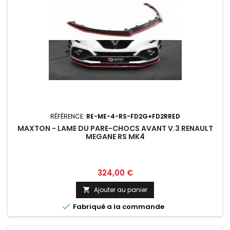
RÉFÉRENCE:
RE-ME-4-RS-FD2G+FD2RRED
MAXTON - LAME DU PARE-CHOCS AVANT V.3 RENAULT
MEGANE RS MK4
Prix
324,00 €
Ajouter au panier


Fabriqué a la commande