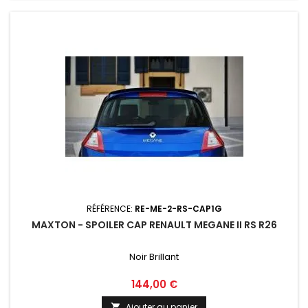
RÉFÉRENCE:
RE-ME-2-RS-CAP1G
MAXTON - SPOILER CAP RENAULT MEGANE II RS R26
Noir Brillant
Prix
144,00 €
Ajouter au panier
