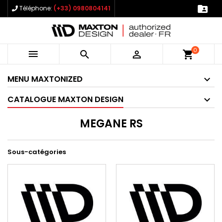

Téléphone:
(+33) 0980804141
0



shopping_cart
MENU MAXTONIZED
CATALOGUE MAXTON DESIGN
MEGANE RS
Sous-catégories