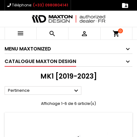

Téléphone:
(+33) 0980804141
0



shopping_cart
MENU MAXTONIZED
CATALOGUE MAXTON DESIGN
MK1 [2019-2023]

Pertinence
Affichage 1-6 de 6 article(s)