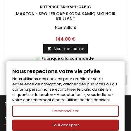
RÉFÉRENCE:
SK-KM-1-CAP1G
MAXTON - SPOILER CAP SKODA KAMIQ MK1 NOIR
BRILLANT
Noir Brillant
Prix
144,00 €
Ajouter au panier


Fabriqué a la commande
Nous respectons votre vie privée
Nous utilisons des cookies pour améliorer votre
RETOUR EN HAUT

expérience de navigation, afficher des publicités ou du
contenu personnalisé et analyser le trafic du site. En
cliquant sur le bouton « Accepter tout », vous indiquez
votre consentement à notre utilisation des cookies.

PRODUITS
Personnaliser

NOTRE SOCIÉTÉ
Tout accepter