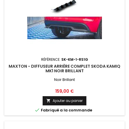
RÉFÉRENCE:
SK-KM-1-RS1G
MAXTON - DIFFUSEUR ARRIÈRE COMPLET SKODA KAMIQ
MK1 NOIR BRILLANT
Noir Brillant
Prix
159,00 €
Ajouter au panier


Fabriqué a la commande