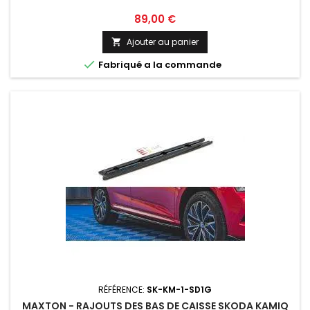
Prix
89,00 €
Ajouter au panier


Fabriqué a la commande
RÉFÉRENCE:
SK-KM-1-SD1G
MAXTON - RAJOUTS DES BAS DE CAISSE SKODA KAMIQ