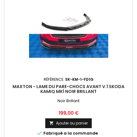
RÉFÉRENCE:
SK-KM-1-FD1G
MAXTON - LAME DU PARE-CHOCS AVANT V.1 SKODA
KAMIQ MK1 NOIR BRILLANT
Noir Brillant
Prix
199,00 €
Ajouter au panier


Fabriqué a la commande