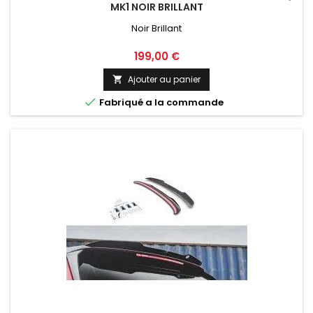
MK1 NOIR BRILLANT
Noir Brillant
Prix
199,00 €
Ajouter au panier


Fabriqué a la commande