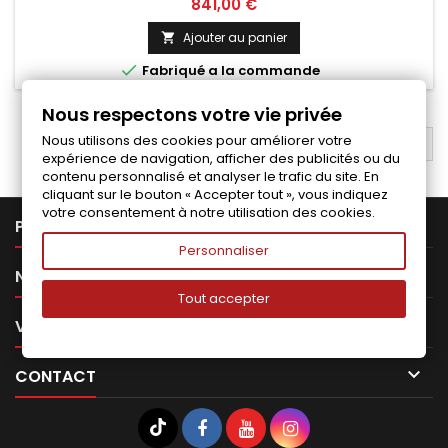
Prix
841,00 €
Ajouter au panier


Fabriqué a la commande
Nous respectons votre vie privée
Nous utilisons des cookies pour améliorer votre
RETOUR EN HAUT

expérience de navigation, afficher des publicités ou du
contenu personnalisé et analyser le trafic du site. En
cliquant sur le bouton « Accepter tout », vous indiquez
votre consentement à notre utilisation des cookies.

PRODUITS
Personnaliser

NOTRE SOCIÉTÉ
Tout accepter

VOTRE COMPTE

CONTACT