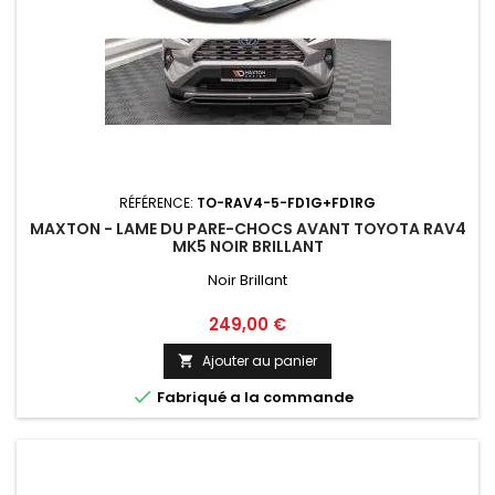
RÉFÉRENCE:
TO-RAV4-5-FD1G+FD1RG
MAXTON - LAME DU PARE-CHOCS AVANT TOYOTA RAV4
MK5 NOIR BRILLANT
Noir Brillant
Prix
249,00 €
Ajouter au panier


Fabriqué a la commande