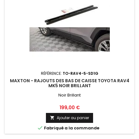
RÉFÉRENCE:
TO-RAV4-5-SD1G
MAXTON - RAJOUTS DES BAS DE CAISSE TOYOTA RAV4
MK5 NOIR BRILLANT
Noir Brillant
Prix
199,00 €
Ajouter au panier


Fabriqué a la commande