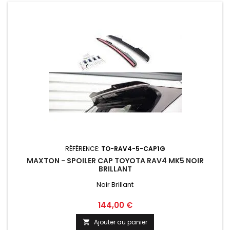
RÉFÉRENCE:
TO-RAV4-5-CAP1G
MAXTON - SPOILER CAP TOYOTA RAV4 MK5 NOIR
BRILLANT
Noir Brillant
Prix
144,00 €
Ajouter au panier
