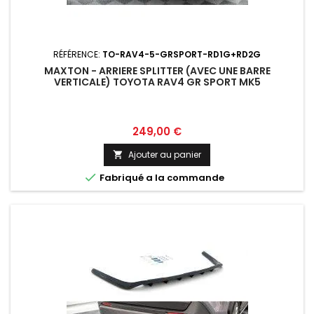
RÉFÉRENCE:
TO-RAV4-5-GRSPORT-RD1G+RD2G
MAXTON - ARRIERE SPLITTER (AVEC UNE BARRE
VERTICALE) TOYOTA RAV4 GR SPORT MK5
Prix
249,00 €
Ajouter au panier


Fabriqué a la commande