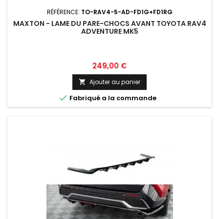
RÉFÉRENCE:
TO-RAV4-5-AD-FD1G+FD1RG
MAXTON - LAME DU PARE-CHOCS AVANT TOYOTA RAV4
ADVENTURE MK5
Prix
249,00 €
Ajouter au panier


Fabriqué a la commande