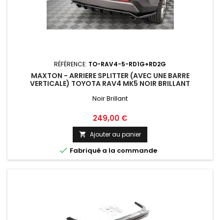
RÉFÉRENCE:
TO-RAV4-5-RD1G+RD2G
MAXTON - ARRIERE SPLITTER (AVEC UNE BARRE
VERTICALE) TOYOTA RAV4 MK5 NOIR BRILLANT
Noir Brillant
Prix
249,00 €
Ajouter au panier


Fabriqué a la commande