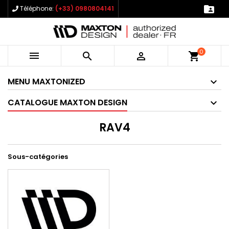

Téléphone:
(+33) 0980804141
0



shopping_cart
MENU MAXTONIZED
CATALOGUE MAXTON DESIGN
RAV4
Sous-catégories