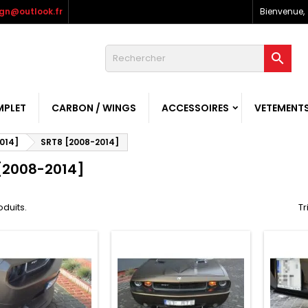
gn@outlook.fr
Bienvenue,

MPLET
CARBON / WINGS
ACCESSOIRES
VETEMENT
014]
SRT8 [2008-2014]
[2008-2014]
roduits.
Tr