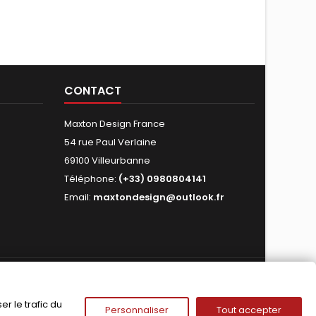
CONTACT
Maxton Design France
54 rue Paul Verlaine
69100 Villeurbanne
Téléphone:
(+33) 0980804141
Email:
maxtondesign@outlook.fr
NOUS SUIVRE
r le trafic du
Personnaliser
Tout accepter