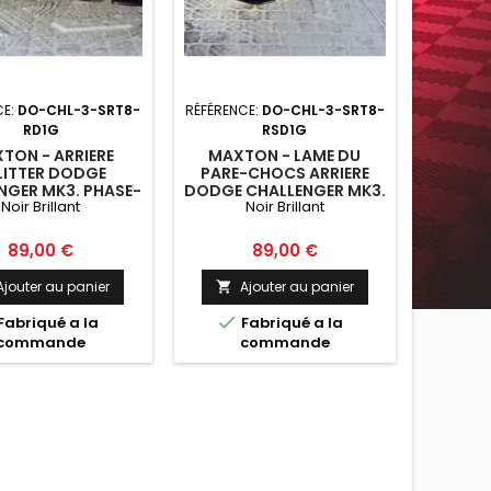
CE:
DO-CHL-3-SRT8-
RÉFÉRENCE:
DO-CHL-3-SRT8-
RD1G
RSD1G
TON - ARRIERE
MAXTON - LAME DU
LITTER DODGE
PARE-CHOCS ARRIERE
NGER MK3. PHASE-
DODGE CHALLENGER MK3.
Noir Brillant
Noir Brillant
T8 COUPE (SANS
PHASE-I SRT8 COUPE
 VERTICALES) NOIR
NOIR BRILLANT
BRILLANT
Prix
Prix
89,00 €
89,00 €
Ajouter au panier
Ajouter au panier


Fabriqué a la
Fabriqué a la
commande
commande