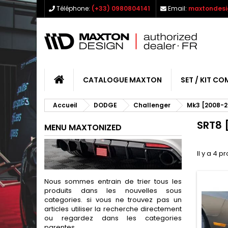
Téléphone:
(+33) 0980804141
Email:
maxtondesi
CATALOGUE MAXTON
SET / KIT CO
Accueil
DODGE
Challenger
Mk3 [2008-2
SRT8 
MENU MAXTONIZED
Il y a 4 p
Nous sommes entrain de trier tous les
produits dans les nouvelles sous
categories. si vous ne trouvez pas un
articles utiliser la recherche directement
ou regardez dans les categories
parentes.