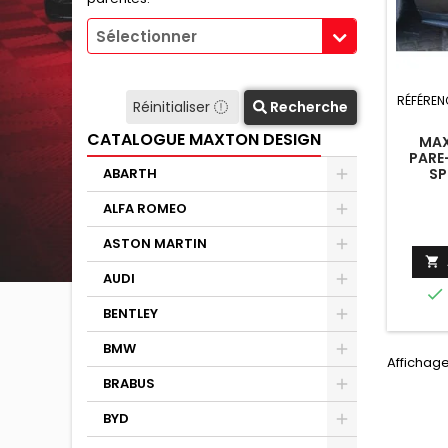
Sélectionner
RÉFÉREN
Réinitialiser
Recherche
CATALOGUE MAXTON DESIGN
MAX
PARE
SP
ABARTH
CHALLE
I S
ALFA ROMEO
ASTON MARTIN

AUDI

BENTLEY
BMW
Affichage
BRABUS
BYD