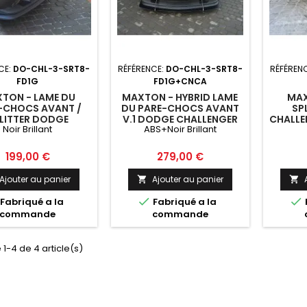
CE:
DO-CHL-3-SRT8-
RÉFÉRENCE:
DO-CHL-3-SRT8-
RÉFÉREN
FD1G
FD1G+CNCA
TON - LAME DU
MAXTON - HYBRID LAME
MAX
-CHOCS AVANT /
DU PARE-CHOCS AVANT
SP
LITTER DODGE
V.1 DODGE CHALLENGER
CHALLE
Noir Brillant
ABS+Noir Brillant
NGER MK3. PHASE-
MK3. PHASE-I SRT8
I SR
RT8 COUPE NOIR
COUPE ABS+NOIR
BARRES
BRILLANT
BRILLANT
Prix
Prix
199,00 €
279,00 €
Ajouter au panier
Ajouter au panier




Fabriqué a la
Fabriqué a la
commande
commande
 1-4 de 4 article(s)