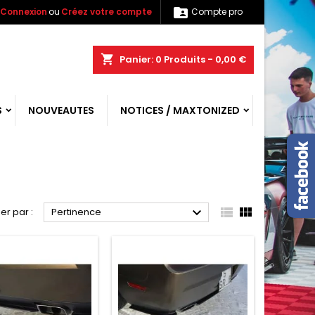

Connexion
ou
Créez votre compte
Compte pro
shopping_cart
Panier:
0
Produits - 0,00 €
S
NOUVEAUTES
NOTICES / MAXTONIZED



ier par :
Pertinence