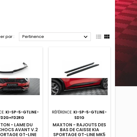



ier par :
Pertinence
CE:
KI-SP-5-GTLINE-
RÉFÉRENCE:
KI-SP-5-GTLINE-
FD2G+FD2RG
SD1G
TON - LAME DU
MAXTON - RAJOUTS DES
CHOCS AVANT V.2
BAS DE CAISSE KIA
PORTAGE GT-LINE
SPORTAGE GT-LINE MK5