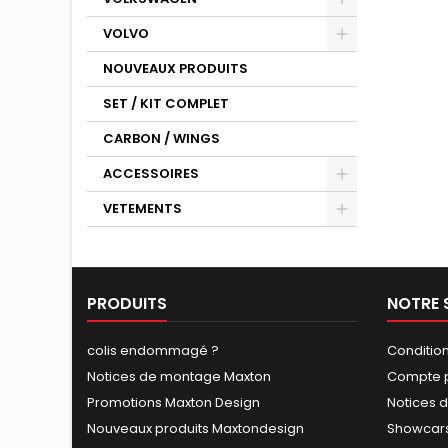
VOLVO
NOUVEAUX PRODUITS
SET / KIT COMPLET
CARBON / WINGS
ACCESSOIRES
VETEMENTS
PRODUITS
NOTRE 
colis endommagé ?
Conditio
Notices de montage Maxton
Compte p
Promotions Maxton Design
Notices 
Nouveaux produits Maxtondesign
Showcars