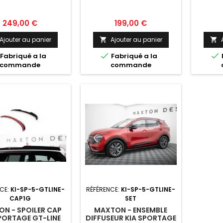
AGE GT-LINE MK5
MK5
Prix
Prix
249,00 €
199,00 €
Ajouter au panier
Ajouter au panier




Fabriqué a la
Fabriqué a la
commande
commande
CE:
KI-SP-5-GTLINE-
RÉFÉRENCE:
KI-SP-5-GTLINE-
CAP1G
SET
N - SPOILER CAP
MAXTON - ENSEMBLE
PORTAGE GT-LINE
DIFFUSEUR KIA SPORTAGE