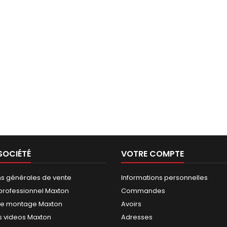
SOCIÉTÉ
VOTRE COMPTE
ns générales de vente
Informations personnelles
rofessionnel Maxton
Commandes
de montage Maxton
Avoirs
 videos Maxton
Adresses