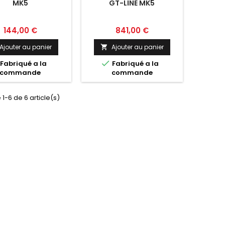
MK5
GT-LINE MK5
Prix
Prix
144,00 €
841,00 €
Ajouter au panier
Ajouter au panier


Fabriqué a la
Fabriqué a la
commande
commande
 1-6 de 6 article(s)