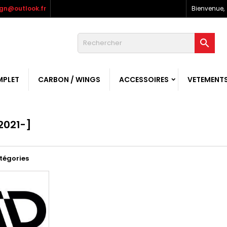
gn@outlook.fr
Bienvenue,

MPLET
CARBON / WINGS
ACCESSOIRES
VETEMENT
2021-]
tégories