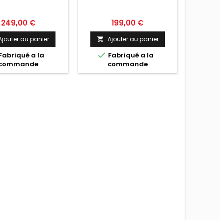
MK5
Prix
Prix
249,00 €
199,00 €
Ajouter au panier
Ajouter au panier


Fabriqué a la
Fabriqué a la
commande
commande