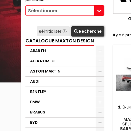
Sélectionner
G
Réinitialiser
Recherche
Il y a 6 pr
CATALOGUE MAXTON DESIGN
ABARTH
ALFA ROMEO
ASTON MARTIN
AUDI
BENTLEY
BMW
RÉFÉREN
BRABUS
MAX
BYD
SPL
BARR