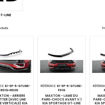
T-LINE
oduits.
Tr
CE:
KI-SP-5-GTLINE-
RÉFÉRENCE:
KI-SP-5-GTLINE-
RÉFÉREN
RD1G+RD2G
FD1G
TON - ARRIERE
MAXTON - LAME DU
MAX
ITTER (AVEC UNE
PARE-CHOCS AVANT V.1
PARE-
E VERTICALE) KIA
KIA SPORTAGE GT-LINE
KIA S