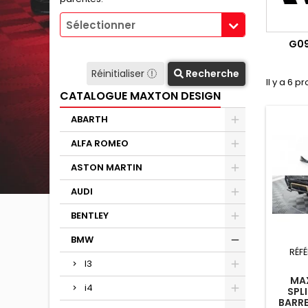
Sélectionner
G09
Réinitialiser
Recherche
Il y a 6 pr
CATALOGUE MAXTON DESIGN
ABARTH
ALFA ROMEO
ASTON MARTIN
AUDI
BENTLEY
BMW
RÉF
I3
MAX
i4
SPL
BARRE