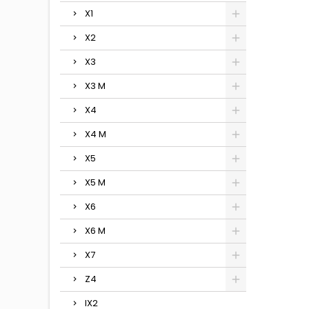
X1
X2
X3
X3 M
X4
X4 M
X5
X5 M
X6
X6 M
X7
Z4
IX2