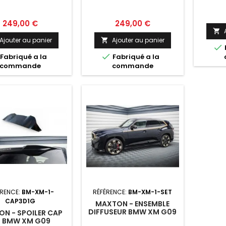
XM G09
Prix
Prix
249,00 €
249,00 €

Ajouter au panier
Ajouter au panier



Fabriqué a la
Fabriqué a la
commande
commande
ÉRENCE:
BM-XM-1-
RÉFÉRENCE:
BM-XM-1-SET
CAP3D1G
MAXTON - ENSEMBLE
DIFFUSEUR BMW XM G09
N - SPOILER CAP
 BMW XM G09