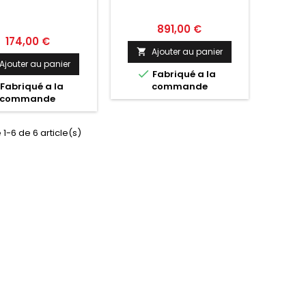
Prix
891,00 €
Prix
174,00 €
Ajouter au panier

Ajouter au panier

Fabriqué a la
Fabriqué a la
commande
commande
 1-6 de 6 article(s)