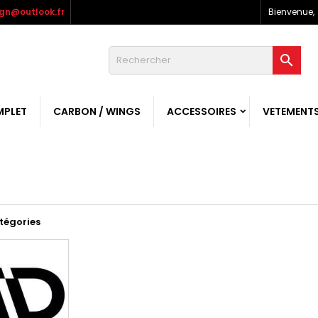
gn@outlook.fr
Bienvenue,

MPLET
CARBON / WINGS
ACCESSOIRES
VETEMENT
tégories