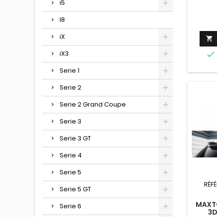
i5
I8
iX

iX3

Serie 1
Serie 2
Serie 2 Grand Coupe
Serie 3
Serie 3 GT
Serie 4
Serie 5
RÉF
Serie 5 GT
MAXTO
Serie 6
3D