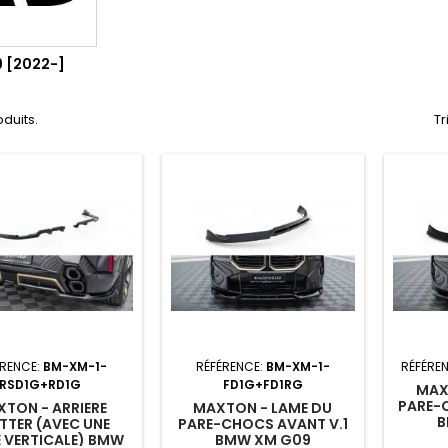
 [2022-]
oduits.
Tr
ÉRENCE:
BM-XM-1-
RÉFÉRENCE:
BM-XM-1-
RÉFÉRE
RSD1G+RD1G
FD1G+FD1RG
MAX
PARE-
TON - ARRIERE
MAXTON - LAME DU
B
ITTER (AVEC UNE
PARE-CHOCS AVANT V.1
 VERTICALE) BMW
BMW XM G09