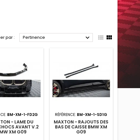



ier par :
Pertinence
NCE:
BM-XM-1-FD2G
RÉFÉRENCE:
BM-XM-1-SD1G
TON - LAME DU
MAXTON - RAJOUTS DES
CHOCS AVANT V.2
BAS DE CAISSE BMW XM
MW XM G09
G09