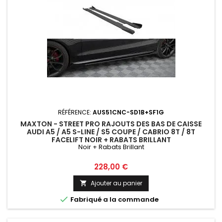
RÉFÉRENCE:
AUS51CNC-SD1B+SF1G
MAXTON - STREET PRO RAJOUTS DES BAS DE CAISSE
AUDI A5 / A5 S-LINE / S5 COUPE / CABRIO 8T / 8T
FACELIFT NOIR + RABATS BRILLANT
Noir + Rabats Brillant
Prix
228,00 €
Ajouter au panier


Fabriqué a la commande