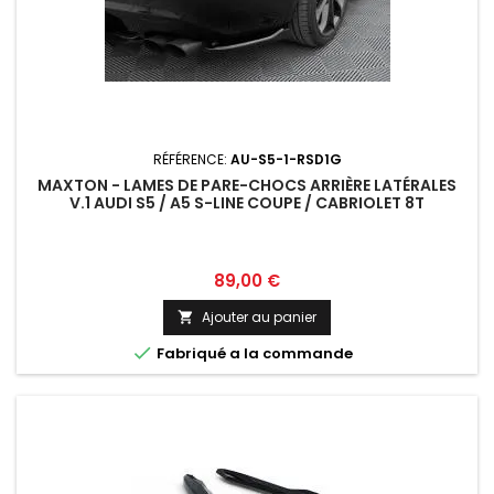
RÉFÉRENCE:
AU-S5-1-RSD1G
MAXTON - LAMES DE PARE-CHOCS ARRIÈRE LATÉRALES
V.1 AUDI S5 / A5 S-LINE COUPE / CABRIOLET 8T
Prix
89,00 €
Ajouter au panier


Fabriqué a la commande