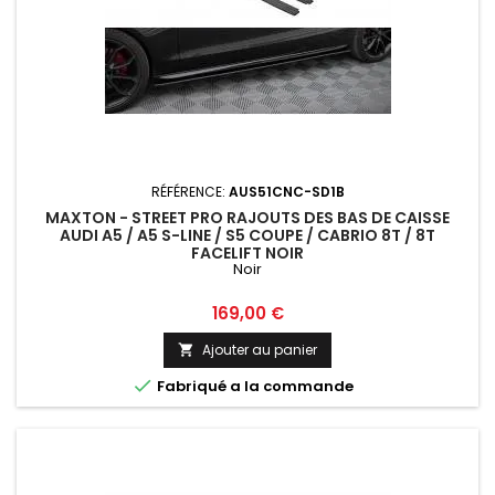
RÉFÉRENCE:
AUS51CNC-SD1B
MAXTON - STREET PRO RAJOUTS DES BAS DE CAISSE
AUDI A5 / A5 S-LINE / S5 COUPE / CABRIO 8T / 8T
FACELIFT NOIR
Noir
Prix
169,00 €
Ajouter au panier


Fabriqué a la commande