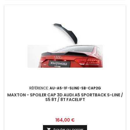
RÉFÉRENCE:
AU-A5-1F-SLINE-SB-CAP2G
MAXTON - SPOILER CAP 3D AUDI A5 SPORTBACK S-LINE /
S5 8T / 8T FACELIFT
Prix
164,00 €
Ajouter au panier
