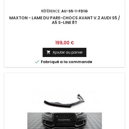
RÉFÉRENCE:
AU-S5-1-FD1G
MAXTON - LAME DU PARE-CHOCS AVANT V.2 AUDI S5 /
A5 S-LINE 8T
Prix
199,00 €
Ajouter au panier


Fabriqué a la commande