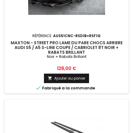
RÉFÉRENCE:
AUS51CNC-RSD1B+RSF1G
MAXTON - STREET PRO LAME DU PARE CHOCS ARRIERE
AUDI S5 / A5 S-LINE COUPE / CABRIOLET 8T NOIR +
RABATS BRILLANT
Noir + Rabats Brillant
Prix
128,00 €
Ajouter au panier


Fabriqué a la commande