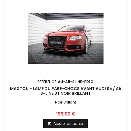
RÉFÉRENCE:
AU-A5-SLINE-FD1G
MAXTON - LAME DU PARE-CHOCS AVANT AUDI S5 / A5
S-LINE 8T NOIR BRILLANT
Noir Brillant
Prix
199,00 €
Ajouter au panier
