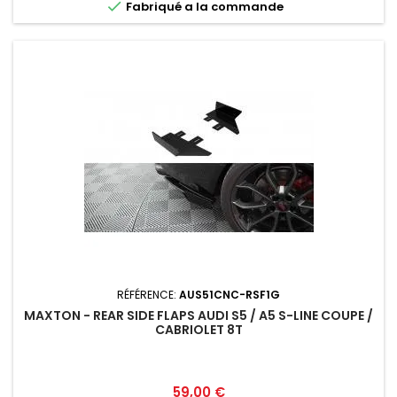

Fabriqué a la commande
RÉFÉRENCE:
AUS51CNC-RSF1G
MAXTON - REAR SIDE FLAPS AUDI S5 / A5 S-LINE COUPE /
CABRIOLET 8T
Prix
59,00 €