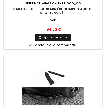
RÉFÉRENCE:
AU-S5-1-SB-RS1GOO_OO
MAXTON - DIFFUSEUR ARRIÈRE COMPLET AUDI S5
SPORTBACK 8T
Noir
Prix
194,00 €
Ajouter au panier


Fabriqué a la commande