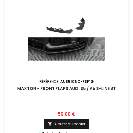
RÉFÉRENCE:
AUS51CNC-FSF1G
MAXTON - FRONT FLAPS AUDI S5 / A5 S-LINE 8T
Prix
59,00 €
Ajouter au panier
