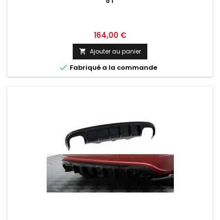
8T
Prix
164,00 €
Ajouter au panier


Fabriqué a la commande