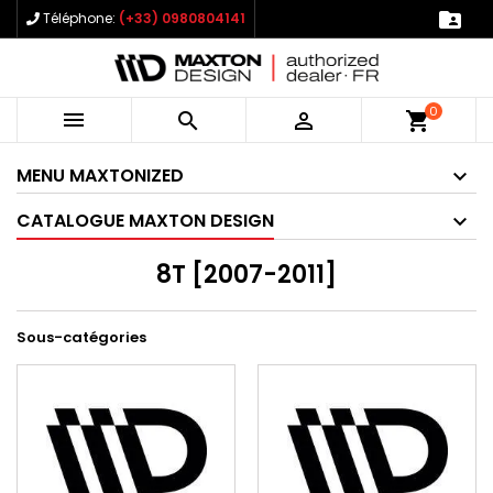

Téléphone:
(+33) 0980804141
0



shopping_cart
MENU MAXTONIZED
CATALOGUE MAXTON DESIGN
8T [2007-2011]
Sous-catégories