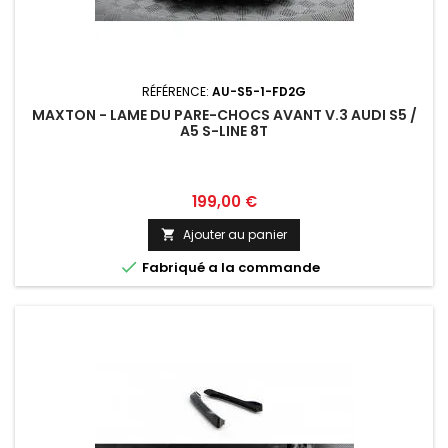
RÉFÉRENCE:
AU-S5-1-FD2G
MAXTON - LAME DU PARE-CHOCS AVANT V.3 AUDI S5 /
A5 S-LINE 8T
Prix
199,00 €
Ajouter au panier


Fabriqué a la commande