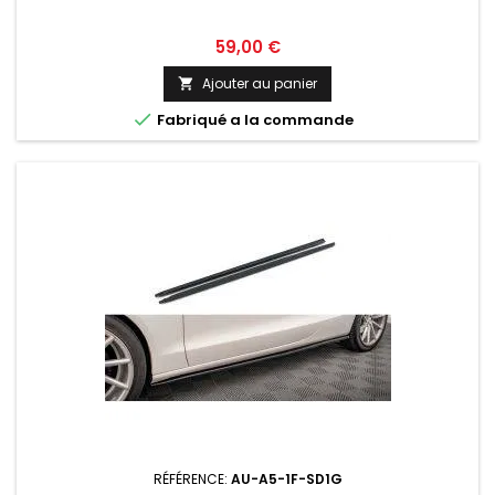
Prix
59,00 €
Ajouter au panier


Fabriqué a la commande
RÉFÉRENCE:
AU-A5-1F-SD1G