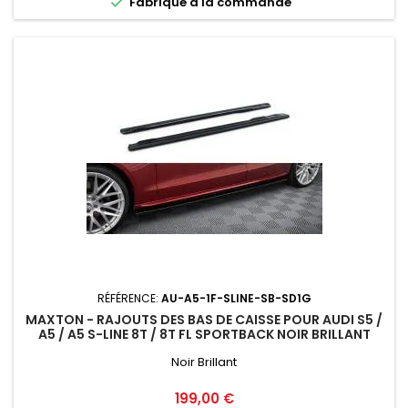

Fabriqué a la commande
RÉFÉRENCE:
AU-A5-1F-SLINE-SB-SD1G
MAXTON - RAJOUTS DES BAS DE CAISSE POUR AUDI S5 /
A5 / A5 S-LINE 8T / 8T FL SPORTBACK NOIR BRILLANT
Noir Brillant
Prix
199,00 €