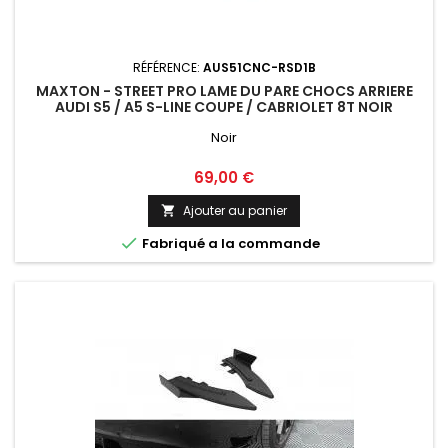
RÉFÉRENCE:
AUS51CNC-RSD1B
MAXTON - STREET PRO LAME DU PARE CHOCS ARRIERE
AUDI S5 / A5 S-LINE COUPE / CABRIOLET 8T NOIR
Noir
Prix
69,00 €
Ajouter au panier


Fabriqué a la commande