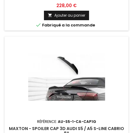
Prix
228,00 €
Ajouter au panier


Fabriqué a la commande
RÉFÉRENCE:
AU-S5-1-CA-CAP1G
MAXTON - SPOILER CAP 3D AUDI S5 / A5 S-LINE CABRIO