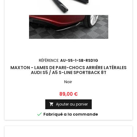
RÉFÉRENCE:
AU-S5-1-SB-RSD1G
MAXTON - LAMES DE PARE-CHOCS ARRIÈRE LATÉRALES
AUDI S5 / A5 S-LINE SPORTBACK 8T
Noir
Prix
89,00 €
Ajouter au panier


Fabriqué a la commande