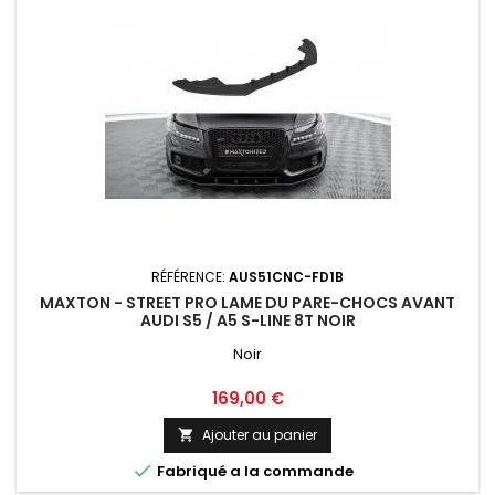
RÉFÉRENCE:
AUS51CNC-FD1B
MAXTON - STREET PRO LAME DU PARE-CHOCS AVANT
AUDI S5 / A5 S-LINE 8T NOIR
Noir
Prix
169,00 €
Ajouter au panier


Fabriqué a la commande