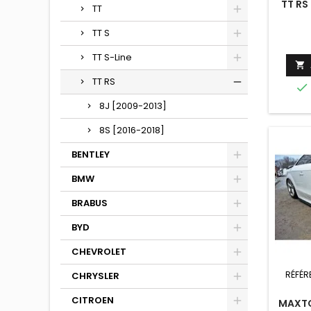
TT RS
TT
TT S
TT S-Line

TT RS

8J [2009-2013]
8S [2016-2018]
BENTLEY
BMW
BRABUS
BYD
CHEVROLET
RÉFÉR
CHRYSLER
CITROEN
MAXTO