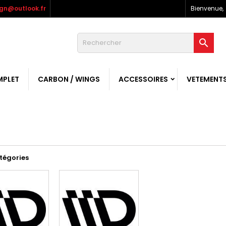
gn@outlook.fr
Bienvenue,

MPLET
CARBON / WINGS
ACCESSOIRES
VETEMENT
tégories