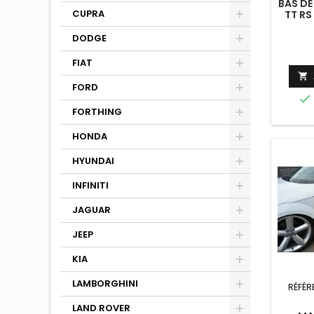
BAS DE
CUPRA
TT RS
DODGE
FIAT

FORD

FORTHING
HONDA
HYUNDAI
INFINITI
JAGUAR
JEEP
KIA
LAMBORGHINI
RÉFÉR
LAND ROVER