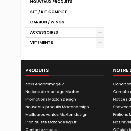
NOUVEAUX PRODUITS
SET / KIT COMPLET
CARBON / WINGS
ACCESSOIRES
VETEMENTS
PRODUITS
NOTRE 
colis endommagé ?
Conditio
Notices de montage Maxton
Compte p
Promotions Maxton Design
Notices 
Nouveaux produits Maxtondesign
Showcars
Meilleures ventes Maxton design
Finitions
Plan du site Matondesign.fr
Nos reve
Contactez-nous
Official 