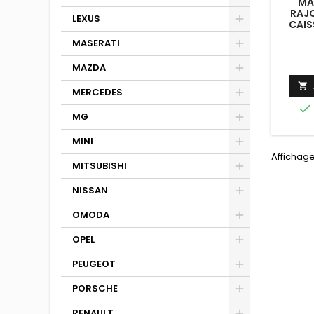
MA
RAJO
LEXUS
CAIS
MASERATI
MAZDA

MERCEDES

MG
MINI
Affichage 
MITSUBISHI
NISSAN
OMODA
OPEL
PEUGEOT
PORSCHE
RENAULT