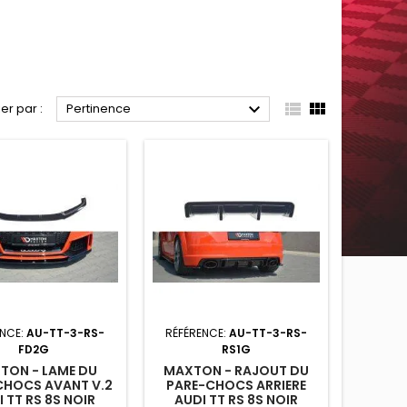



ier par :
Pertinence
ENCE:
AU-TT-3-RS-
RÉFÉRENCE:
AU-TT-3-RS-
FD2G
RS1G
TON - LAME DU
MAXTON - RAJOUT DU
CHOCS AVANT V.2
PARE-CHOCS ARRIERE
 TT RS 8S NOIR
AUDI TT RS 8S NOIR