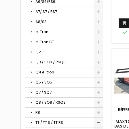
A6/S6/RS6
A7/ S7 / RS7
A8/S8

e-Tron

e-Tron GT
Q2
Q3 / SQ3 / RSQ3
Q4 e-tron
Q5 / SQ5
Q7 / SQ7
Q8 / SQ8 / RSQ8
RÉFÉR
R8
MAXTO
TT / TT S / TT RS
BAS DE