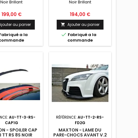
Noir Brillant
Noir Brillant
BRILLANT
BRILLANT
Prix
Prix
199,00 €
194,00 €
Ajouter au panier
Ajouter au panier


Fabriqué a la
Fabriqué a la
commande
commande
ENCE:
AU-TT-3-RS-
RÉFÉRENCE:
AU-TT-2-RS-
CAP1G
FD2G
N - SPOILER CAP
MAXTON - LAME DU
 TT RS 8S NOIR
PARE-CHOCS AVANT V.2