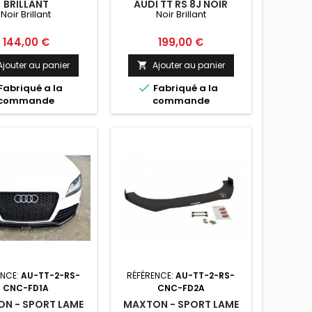
BRILLANT
AUDI TT RS 8J NOIR
Noir Brillant
Noir Brillant
BRILLANT
Prix
Prix
144,00 €
199,00 €
Ajouter au panier
Ajouter au panier


Fabriqué a la
Fabriqué a la
commande
commande
ENCE:
AU-TT-2-RS-
RÉFÉRENCE:
AU-TT-2-RS-
CNC-FD1A
CNC-FD2A
N - SPORT LAME
MAXTON - SPORT LAME