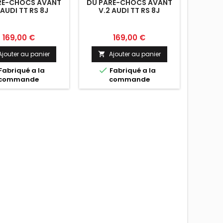
RE-CHOCS AVANT
DU PARE-CHOCS AVANT
 AUDI TT RS 8J
V.2 AUDI TT RS 8J
Prix
Prix
169,00 €
169,00 €
Ajouter au panier
Ajouter au panier


Fabriqué a la
Fabriqué a la
commande
commande