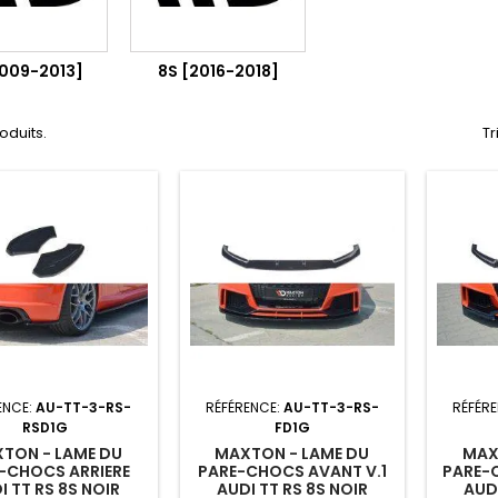
2009-2013]
8S [2016-2018]
roduits.
Tr
ENCE:
AU-TT-3-RS-
RÉFÉRENCE:
AU-TT-3-RS-
RÉFÉR
RSD1G
FD1G
TON - LAME DU
MAXTON - LAME DU
MAX
-CHOCS ARRIERE
PARE-CHOCS AVANT V.1
PARE-
I TT RS 8S NOIR
AUDI TT RS 8S NOIR
AUDI