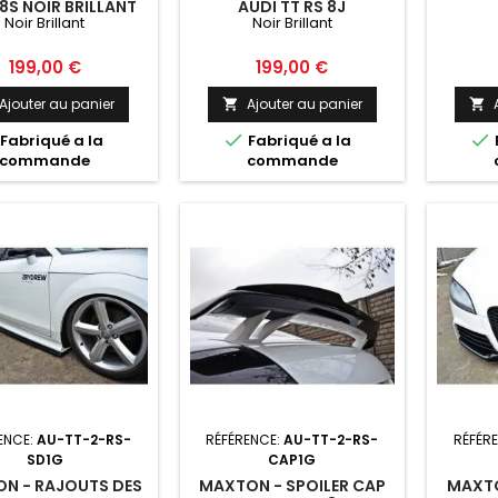
 8S NOIR BRILLANT
AUDI TT RS 8J
Noir Brillant
Noir Brillant
Prix
Prix
199,00 €
199,00 €
Ajouter au panier
Ajouter au panier




Fabriqué a la
Fabriqué a la
commande
commande
ENCE:
AU-TT-2-RS-
RÉFÉRENCE:
AU-TT-2-RS-
RÉFÉR
SD1G
CAP1G
N - RAJOUTS DES
MAXTON - SPOILER CAP
MAXTO