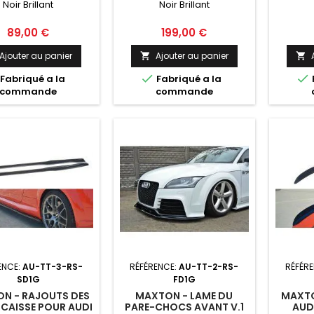
Noir Brillant
Noir Brillant
BRILLANT
BRILLANT
Prix
Prix
89,00 €
199,00 €
Ajouter au panier
Ajouter au panier




Fabriqué a la
Fabriqué a la
commande
commande
ENCE:
AU-TT-3-RS-
RÉFÉRENCE:
AU-TT-2-RS-
RÉFÉR
SD1G
FD1G
N - RAJOUTS DES
MAXTON - LAME DU
MAXTO
 CAISSE POUR AUDI
PARE-CHOCS AVANT V.1
AUDI