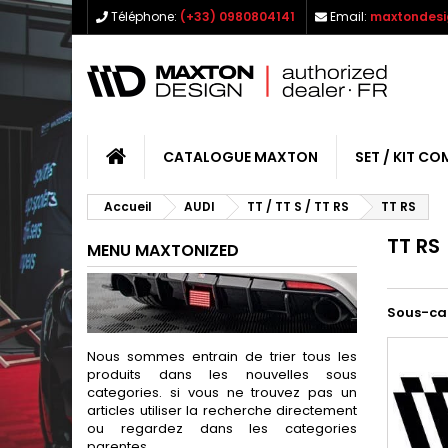
Téléphone:
(+33) 0980804141
Email:
maxtondesi
CATALOGUE MAXTON
SET / KIT CO
Accueil
AUDI
TT / TT S / TT RS
TT RS
TT RS
MENU MAXTONIZED
Sous-ca
Nous sommes entrain de trier tous les
produits dans les nouvelles sous
categories. si vous ne trouvez pas un
articles utiliser la recherche directement
ou regardez dans les categories
parentes.