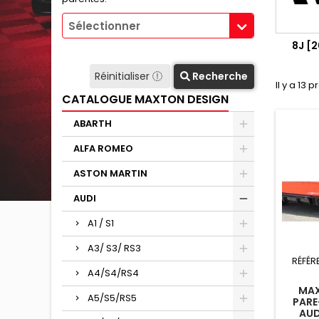
Sélectionner
8J [
Réinitialiser
Recherche
Il y a 13 p
CATALOGUE MAXTON DESIGN
ABARTH
ALFA ROMEO
ASTON MARTIN
AUDI
A1 / S1
A3/ S3/ RS3
RÉFÉR
A4/S4/RS4
MAX
A5/S5/RS5
PARE
AUD