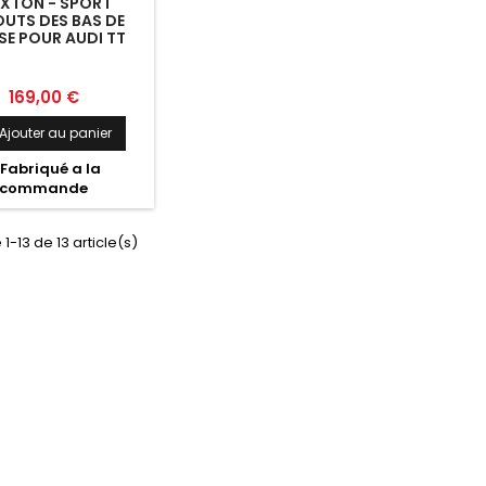
XTON - SPORT
UTS DES BAS DE
SE POUR AUDI TT
MK2 RS
Prix
169,00 €
Ajouter au panier
Fabriqué a la
commande
1-13 de 13 article(s)