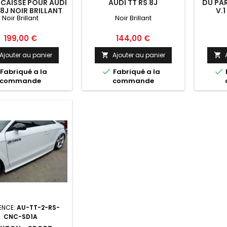
 CAISSE POUR AUDI
AUDI TT RS 8J
DU PA
 8J NOIR BRILLANT
V.1
Noir Brillant
Noir Brillant
Prix
Prix
199,00 €
144,00 €
Ajouter au panier
Ajouter au panier




Fabriqué a la
Fabriqué a la
commande
commande
ENCE:
AU-TT-2-RS-
CNC-SD1A