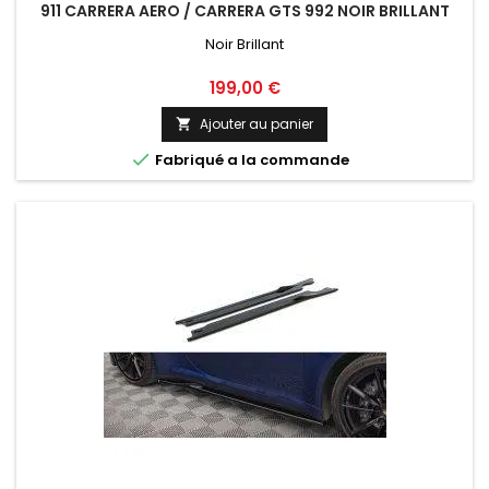
911 CARRERA AERO / CARRERA GTS 992 NOIR BRILLANT
Noir Brillant
Prix
199,00 €
Ajouter au panier


Fabriqué a la commande