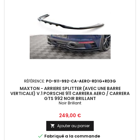
RÉFÉRENCE:
PO-911-992-CA-AERO-RD1G+RD3G
MAXTON - ARRIERE SPLITTER (AVEC UNE BARRE
VERTICALE) V.1 PORSCHE 911 CARRERA AERO / CARRERA
GTS 992 NOIR BRILLANT
Noir Brillant
Prix
249,00 €
Ajouter au panier


Fabriqué a la commande