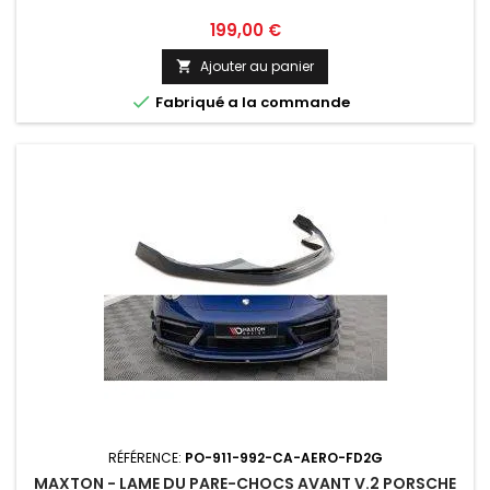
Prix
199,00 €
Ajouter au panier


Fabriqué a la commande
RÉFÉRENCE:
PO-911-992-CA-AERO-FD2G
MAXTON - LAME DU PARE-CHOCS AVANT V.2 PORSCHE