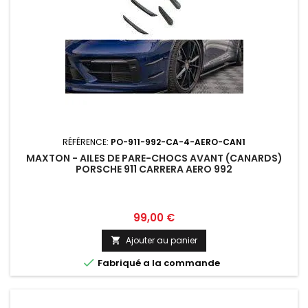
RÉFÉRENCE:
PO-911-992-CA-4-AERO-CAN1
MAXTON - AILES DE PARE-CHOCS AVANT (CANARDS)
PORSCHE 911 CARRERA AERO 992
Prix
99,00 €
Ajouter au panier


Fabriqué a la commande