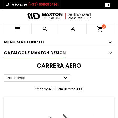

Téléphone:
(+33) 0980804141
0



shopping_cart
MENU MAXTONIZED
CATALOGUE MAXTON DESIGN
CARRERA AERO

Pertinence
Affichage 1-10 de 10 article(s)