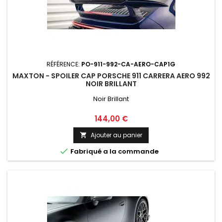
RÉFÉRENCE:
PO-911-992-CA-AERO-CAP1G
MAXTON - SPOILER CAP PORSCHE 911 CARRERA AERO 992
NOIR BRILLANT
Noir Brillant
Prix
144,00 €
Ajouter au panier


Fabriqué a la commande