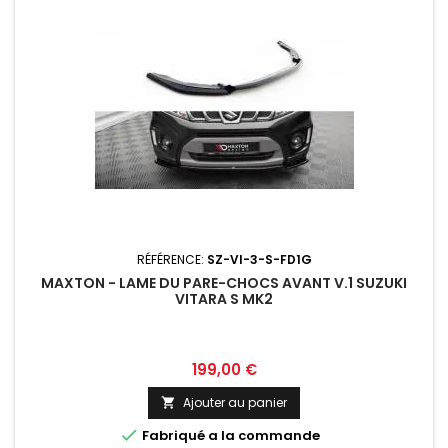
RÉFÉRENCE:
SZ-VI-3-S-FD1G
MAXTON - LAME DU PARE-CHOCS AVANT V.1 SUZUKI
VITARA S MK2
Prix
199,00 €
Ajouter au panier


Fabriqué a la commande