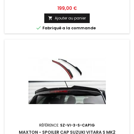
Prix
199,00 €
Ajouter au panier


Fabriqué a la commande
RÉFÉRENCE:
SZ-VI-3-S-CAP1G
MAXTON - SPOILER CAP SUZUKI VITARA S MK2