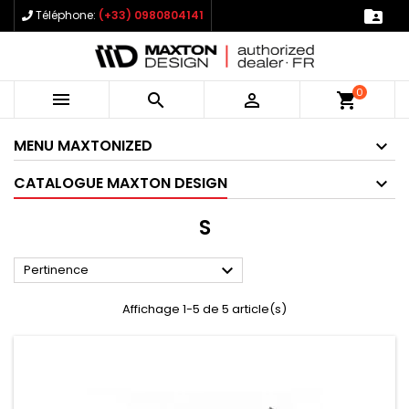

Téléphone:
(+33) 0980804141
0



shopping_cart
MENU MAXTONIZED
CATALOGUE MAXTON DESIGN
S

Pertinence
Affichage 1-5 de 5 article(s)