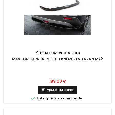
RÉFÉRENCE:
SZ-VI-3-S-RD1G
MAXTON - ARRIERE SPLITTER SUZUKI VITARA S MK2
Prix
199,00 €
Ajouter au panier


Fabriqué a la commande