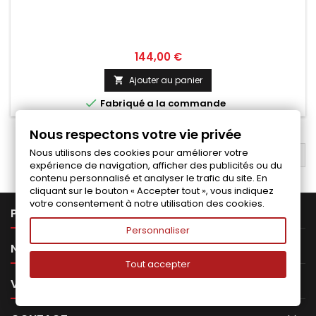
Prix
144,00 €
Ajouter au panier


Fabriqué a la commande
Nous respectons votre vie privée
Nous utilisons des cookies pour améliorer votre
RETOUR EN HAUT

expérience de navigation, afficher des publicités ou du
contenu personnalisé et analyser le trafic du site. En
cliquant sur le bouton « Accepter tout », vous indiquez
votre consentement à notre utilisation des cookies.

PRODUITS
Personnaliser

NOTRE SOCIÉTÉ
Tout accepter

VOTRE COMPTE