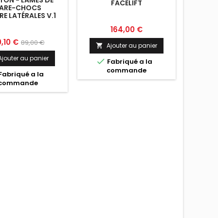
ON - LAMES DE
FACELIFT
ARE-CHOCS
RE LATÉRALES V.1
X3 M F97 / F97
Prix
164,00 €
FACELIFT
x
Prix
,10 €
89,00 €
Ajouter au panier

de
Ajouter au panier

Fabriqué a la
base
commande
Fabriqué a la
commande