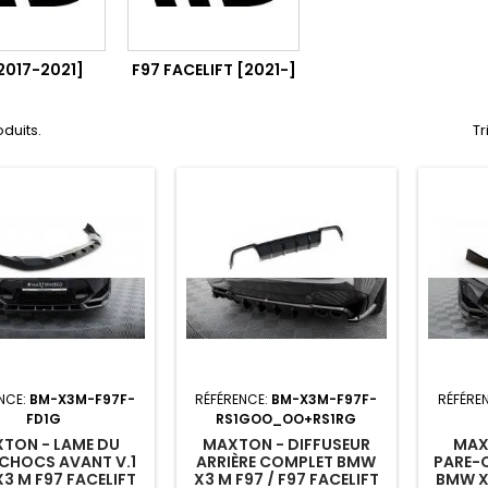
2017-2021]
F97 FACELIFT [2021-]
oduits.
Tr
NCE:
BM-X3M-F97F-
RÉFÉRENCE:
BM-X3M-F97F-
RÉFÉRE
FD1G
RS1GOO_OO+RS1RG
TON - LAME DU
MAXTON - DIFFUSEUR
MAX
CHOCS AVANT V.1
ARRIÈRE COMPLET BMW
PARE-
3 M F97 FACELIFT
X3 M F97 / F97 FACELIFT
BMW X