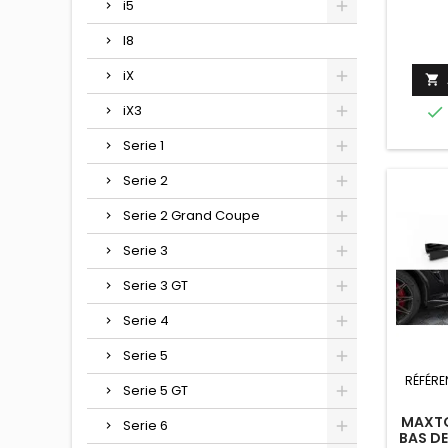
i5
I8
iX

iX3

Serie 1
Serie 2
Serie 2 Grand Coupe
Serie 3
Serie 3 GT
Serie 4
Serie 5
RÉFÉRE
Serie 5 GT
MAXTO
Serie 6
BAS DE