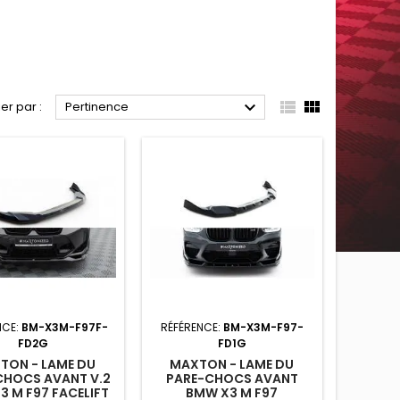



ier par :
Pertinence
NCE:
BM-X3M-F97F-
RÉFÉRENCE:
BM-X3M-F97-
FD2G
FD1G
TON - LAME DU
MAXTON - LAME DU
CHOCS AVANT V.2
PARE-CHOCS AVANT
3 M F97 FACELIFT
BMW X3 M F97