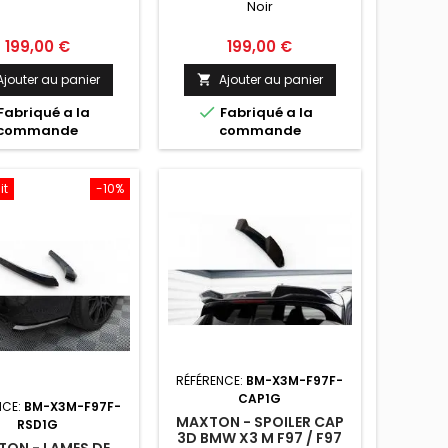
Noir
Prix
Prix
199,00 €
199,00 €
Ajouter au panier
Ajouter au panier


Fabriqué a la
Fabriqué a la
commande
commande
it
-10%
RÉFÉRENCE:
BM-X3M-F97F-
CAP1G
NCE:
BM-X3M-F97F-
MAXTON - SPOILER CAP
RSD1G
3D BMW X3 M F97 / F97