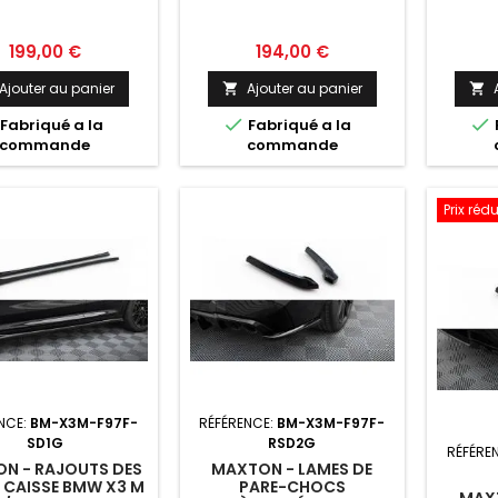
Prix
Prix
199,00 €
194,00 €
Ajouter au panier
Ajouter au panier




Fabriqué a la
Fabriqué a la
commande
commande
Prix rédu
NCE:
BM-X3M-F97F-
RÉFÉRENCE:
BM-X3M-F97F-
SD1G
RSD2G
RÉFÉRE
N - RAJOUTS DES
MAXTON - LAMES DE
 CAISSE BMW X3 M
PARE-CHOCS