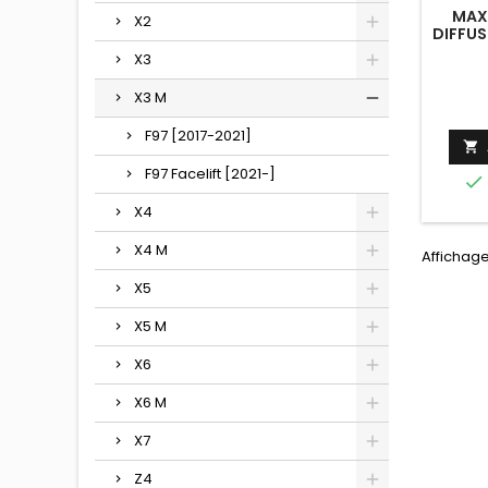
MAX
X2
DIFFUS
X3
X3 M
F97 [2017-2021]

F97 Facelift [2021-]

X4
X4 M
Affichage
X5
X5 M
X6
X6 M
X7
Z4