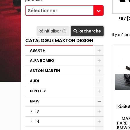
Sélectionner
F97 [
Réinitialiser
Recherche
Il y a 9 pr
CATALOGUE MAXTON DESIGN
ABARTH
ALFA ROMEO
ASTON MARTIN
AUDI
BENTLEY
BMW
RÉFÉRE
I3
MAX
i4
PARE-
BMW X