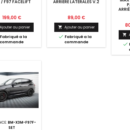
MAXT
 / F97 FACELIFT
ARRIÈRE LATÉRALES V.2
P
BMW X3 M F97 / F97
ARRIÈ
FACELIFT
BMW 
Prix
Prix
199,00 €
89,00 €
Pri
80
Ajouter au panier
Ajouter au panier



Fabriqué a la
Fabriqué a la
commande
commande

NCE:
BM-X3M-F97F-
SET