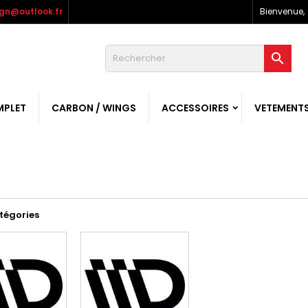
gn@outlook.fr
Bienvenue,

MPLET
CARBON / WINGS
ACCESSOIRES
VETEMENT
tégories