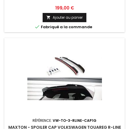
Prix
199,00 €
Ajouter au panier


Fabriqué a la commande
RÉFÉRENCE:
VW-TO-3-RLINE-CAP1G
MAXTON - SPOILER CAP VOLKSWAGEN TOUAREG R-LINE