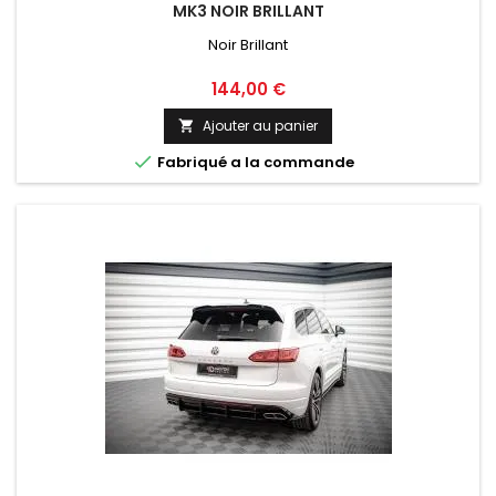
MK3 NOIR BRILLANT
Noir Brillant
Prix
144,00 €
Ajouter au panier


Fabriqué a la commande