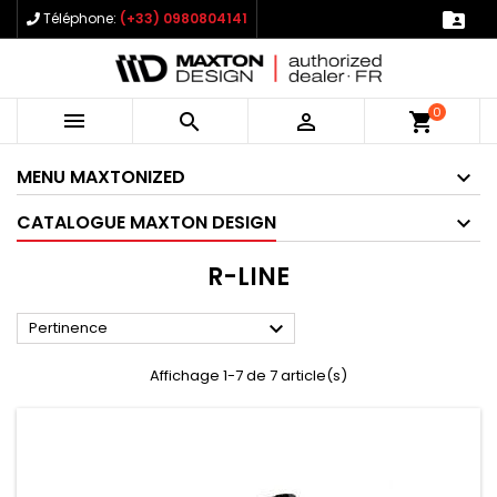

Téléphone:
(+33) 0980804141
0



shopping_cart
MENU MAXTONIZED
CATALOGUE MAXTON DESIGN
R-LINE

Pertinence
Affichage 1-7 de 7 article(s)