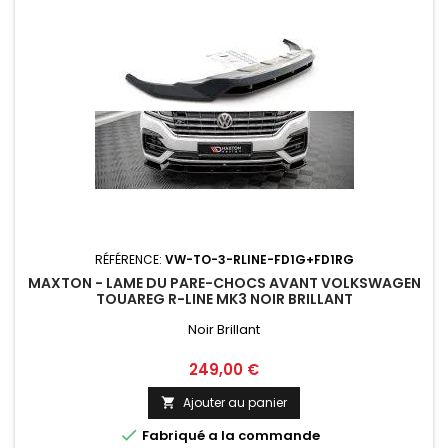
RÉFÉRENCE:
VW-TO-3-RLINE-FD1G+FD1RG
MAXTON - LAME DU PARE-CHOCS AVANT VOLKSWAGEN
TOUAREG R-LINE MK3 NOIR BRILLANT
Noir Brillant
Prix
249,00 €
Ajouter au panier


Fabriqué a la commande