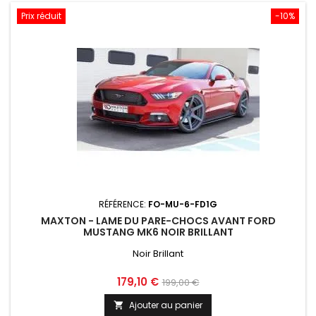
Prix réduit
-10%
RÉFÉRENCE:
FO-MU-6-FD1G
MAXTON - LAME DU PARE-CHOCS AVANT FORD
MUSTANG MK6 NOIR BRILLANT
Noir Brillant
Prix
Prix
179,10 €
199,00 €
de
Ajouter au panier
