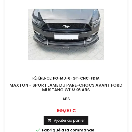
RÉFÉRENCE:
FO-MU-6-GT-CNC-FD1A
MAXTON - SPORT LAME DU PARE-CHOCS AVANT FORD
MUSTANG GT MK6 ABS
ABS
Prix
169,00 €
Ajouter au panier


Fabriqué a la commande