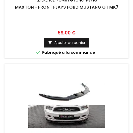
RÉFÉRENCE:
FOMU7GTCNC-FSF1G
MAXTON - FRONT FLAPS FORD MUSTANG GT MK7
Prix
59,00 €
Ajouter au panier


Fabriqué a la commande