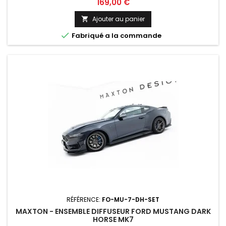
Prix
169,00 €
Ajouter au panier


Fabriqué a la commande
RÉFÉRENCE:
FO-MU-7-DH-SET
MAXTON - ENSEMBLE DIFFUSEUR FORD MUSTANG DARK
HORSE MK7