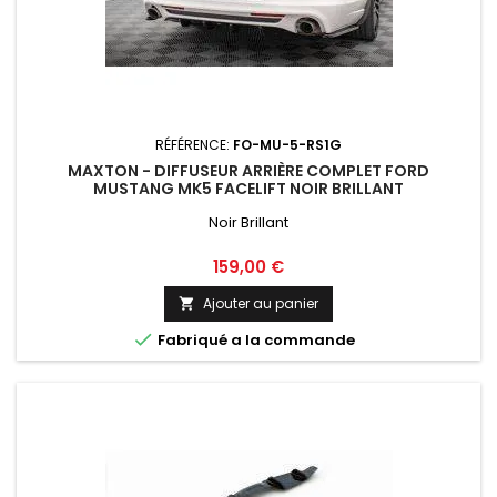
RÉFÉRENCE:
FO-MU-5-RS1G
MAXTON - DIFFUSEUR ARRIÈRE COMPLET FORD
MUSTANG MK5 FACELIFT NOIR BRILLANT
Noir Brillant
Prix
159,00 €
Ajouter au panier


Fabriqué a la commande