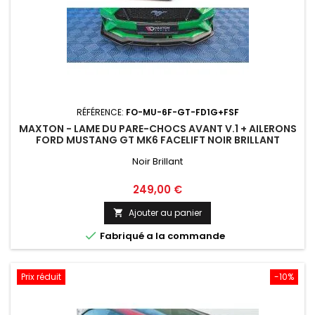
RÉFÉRENCE:
FO-MU-6F-GT-FD1G+FSF
MAXTON - LAME DU PARE-CHOCS AVANT V.1 + AILERONS
FORD MUSTANG GT MK6 FACELIFT NOIR BRILLANT
Noir Brillant
Prix
249,00 €
Ajouter au panier


Fabriqué a la commande
Prix réduit
-10%