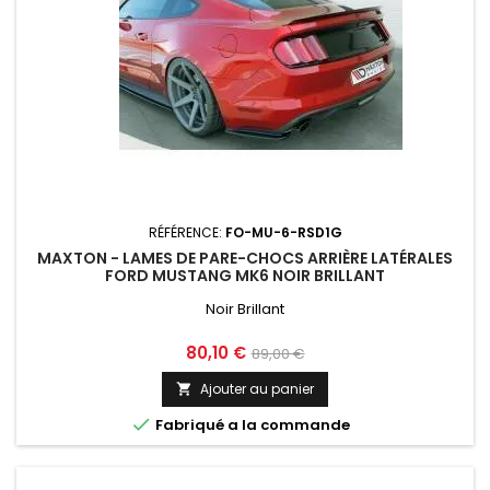
RÉFÉRENCE:
FO-MU-6-RSD1G
MAXTON - LAMES DE PARE-CHOCS ARRIÈRE LATÉRALES
FORD MUSTANG MK6 NOIR BRILLANT
Noir Brillant
Prix
Prix
80,10 €
89,00 €
de
Ajouter au panier

base

Fabriqué a la commande