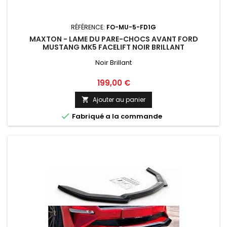
RÉFÉRENCE:
FO-MU-5-FD1G
MAXTON - LAME DU PARE-CHOCS AVANT FORD
MUSTANG MK5 FACELIFT NOIR BRILLANT
Noir Brillant
Prix
199,00 €
Ajouter au panier


Fabriqué a la commande