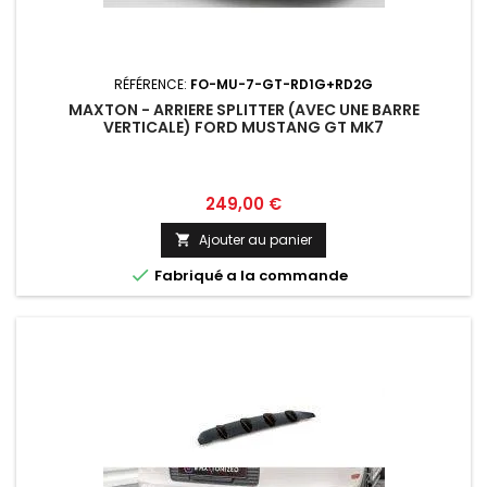
RÉFÉRENCE:
FO-MU-7-GT-RD1G+RD2G
MAXTON - ARRIERE SPLITTER (AVEC UNE BARRE
VERTICALE) FORD MUSTANG GT MK7
Prix
249,00 €
Ajouter au panier


Fabriqué a la commande