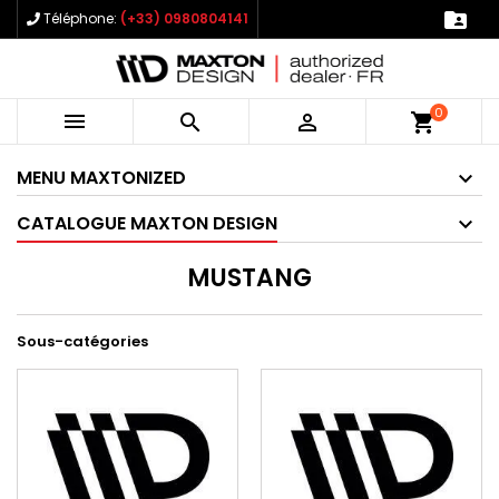

Téléphone:
(+33) 0980804141
0



shopping_cart
MENU MAXTONIZED
CATALOGUE MAXTON DESIGN
MUSTANG
Sous-catégories