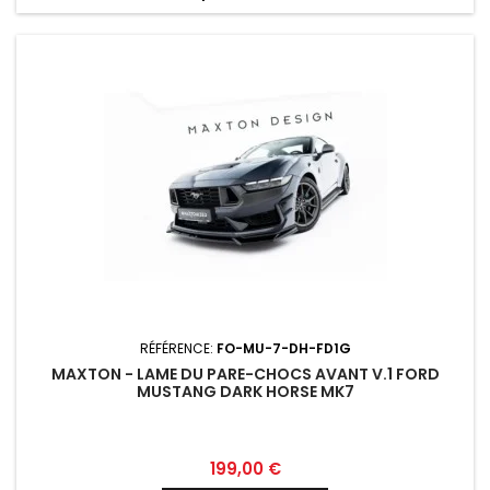
RÉFÉRENCE:
FO-MU-7-DH-FD1G
MAXTON - LAME DU PARE-CHOCS AVANT V.1 FORD
MUSTANG DARK HORSE MK7
Prix
199,00 €