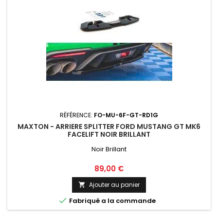
RÉFÉRENCE:
FO-MU-6F-GT-RD1G
MAXTON - ARRIERE SPLITTER FORD MUSTANG GT MK6
FACELIFT NOIR BRILLANT
Noir Brillant
Prix
89,00 €
Ajouter au panier


Fabriqué a la commande