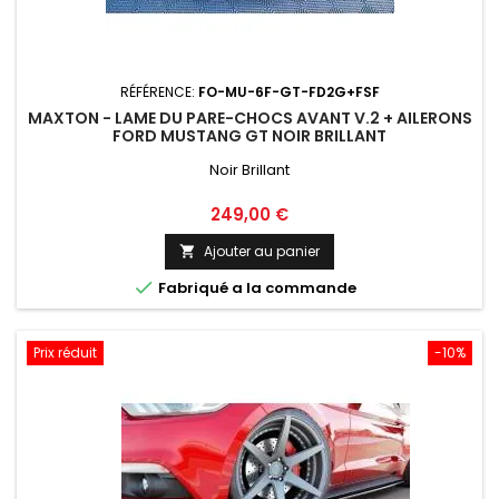
RÉFÉRENCE:
FO-MU-6F-GT-FD2G+FSF
MAXTON - LAME DU PARE-CHOCS AVANT V.2 + AILERONS
FORD MUSTANG GT NOIR BRILLANT
Noir Brillant
Prix
249,00 €
Ajouter au panier


Fabriqué a la commande
Prix réduit
-10%