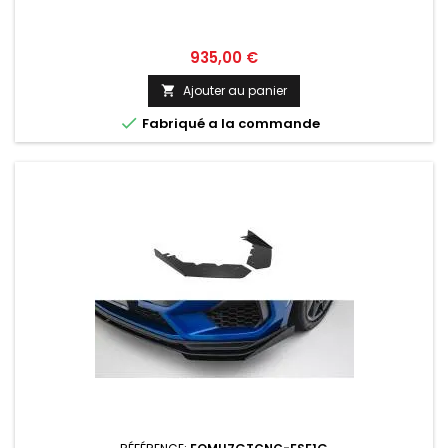
Prix
935,00 €
Ajouter au panier


Fabriqué a la commande