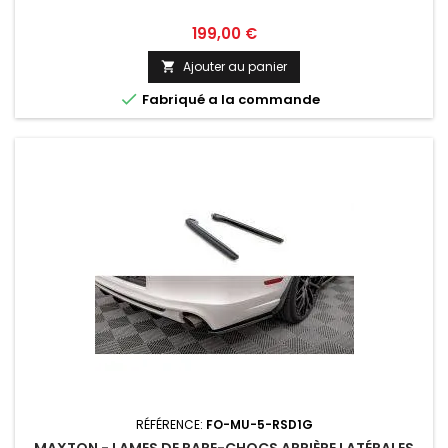
Prix
199,00 €
Ajouter au panier


Fabriqué a la commande
RÉFÉRENCE:
FO-MU-5-RSD1G