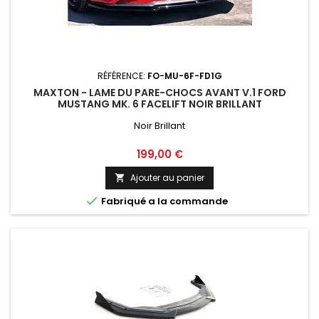
RÉFÉRENCE:
FO-MU-6F-FD1G
MAXTON - LAME DU PARE-CHOCS AVANT V.1 FORD
MUSTANG MK. 6 FACELIFT NOIR BRILLANT
Noir Brillant
Prix
199,00 €
Ajouter au panier


Fabriqué a la commande