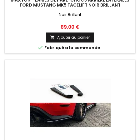
MAXTON - LAMES DE PARE-CHOCS ARRIÈRE LATÉRALES
FORD MUSTANG MK5 FACELIFT NOIR BRILLANT
Noir Brillant
Prix
89,00 €
Ajouter au panier


Fabriqué a la commande