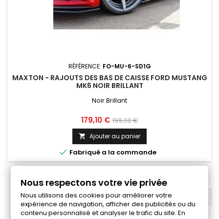
RÉFÉRENCE:
FO-MU-6-SD1G
MAXTON - RAJOUTS DES BAS DE CAISSE FORD MUSTANG
MK6 NOIR BRILLANT
Noir Brillant
Prix
Prix
179,10 €
199,00 €
de
Ajouter au panier

base

Fabriqué a la commande
1
2
3
…
5
Suivant

Nous respectons votre vie privée
Nous utilisons des cookies pour améliorer votre
RETOUR EN HAUT

expérience de navigation, afficher des publicités ou du
contenu personnalisé et analyser le trafic du site. En