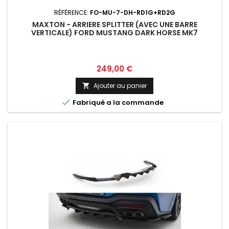
RÉFÉRENCE:
FO-MU-7-DH-RD1G+RD2G
MAXTON - ARRIERE SPLITTER (AVEC UNE BARRE
VERTICALE) FORD MUSTANG DARK HORSE MK7
Prix
249,00 €
Ajouter au panier


Fabriqué a la commande