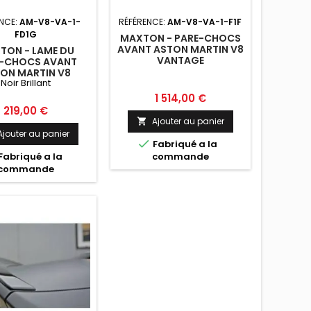
ENCE:
AM-V8-VA-1-
RÉFÉRENCE:
AM-V8-VA-1-F1F
FD1G
MAXTON - PARE-CHOCS
AVANT ASTON MARTIN V8
TON - LAME DU
VANTAGE
E-CHOCS AVANT
ON MARTIN V8
Noir Brillant
E NOIR BRILLANT
Prix
1 514,00 €
Prix
219,00 €
Ajouter au panier

Ajouter au panier

Fabriqué a la
Fabriqué a la
commande
commande