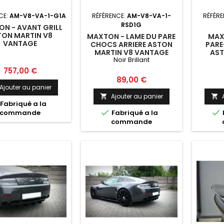
CE:
AM-V8-VA-1-G1A
RÉFÉRENCE:
AM-V8-VA-1-
RÉFÉR
RSD1G
N - AVANT GRILL
TON MARTIN V8
MAXTON - LAME DU PARE
MAX
VANTAGE
CHOCS ARRIERE ASTON
PAR
MARTIN V8 VANTAGE
AST
Noir Brillant
NOIR BRILLANT
VANTAG
Prix
757,00 €
Prix
89,00 €
Ajouter au panier
Ajouter au panier


Fabriqué a la


commande
Fabriqué a la
commande