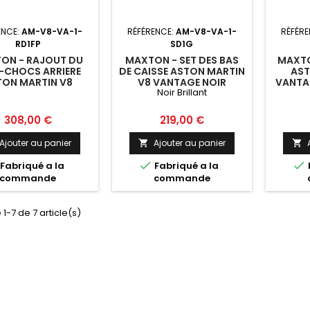
ENCE:
AM-V8-VA-1-
RÉFÉRENCE:
AM-V8-VA-1-
RÉFÉR
RD1FP
SD1G
ON - RAJOUT DU
MAXTON - SET DES BAS
MAXTO
-CHOCS ARRIERE
DE CAISSE ASTON MARTIN
AST
TON MARTIN V8
V8 VANTAGE NOIR
VANTAG
Noir Brillant
VANTAGE
BRILLANT
Prix
Prix
308,00 €
219,00 €
Ajouter au panier
Ajouter au panier




Fabriqué a la
Fabriqué a la
commande
commande
 1-7 de 7 article(s)