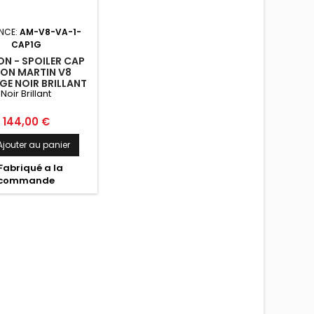
ENCE:
AM-V8-VA-1-
CAP1G
N - SPOILER CAP
ON MARTIN V8
E NOIR BRILLANT
Noir Brillant
Prix
144,00 €
Ajouter au panier
Fabriqué a la
commande