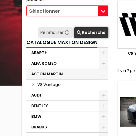
Sélectionner
Réinitialiser
Recherche
CATALOGUE MAXTON DESIGN
ABARTH
V8 
ALFA ROMEO
Il y a 7 pr
ASTON MARTIN
V8 Vantage
AUDI
BENTLEY
BMW
BRABUS