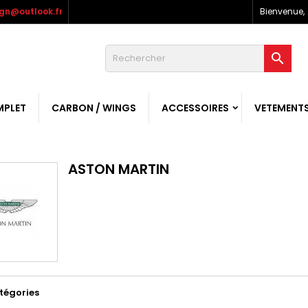
gn@outlook.fr
Bienvenue,

MPLET
CARBON / WINGS
ACCESSOIRES
VETEMENT
ASTON MARTIN
tégories