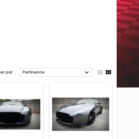



ier par :
Pertinence