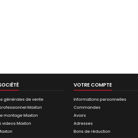
SOCIÉTÉ
VOTRE COMPTE
ns générales de vente
Informations personnelles
rofessionnel Maxton
Commandes
de montage Maxton
Avoirs
 videos Maxton
Adresses
 Maxton
Bons de réduction