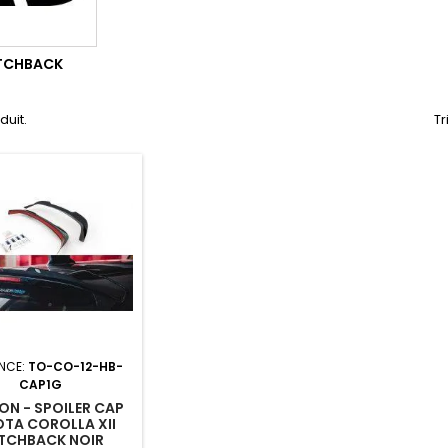
TCHBACK
oduit.
Tr
NCE:
TO-CO-12-HB-
CAP1G
N - SPOILER CAP
TA COROLLA XII
TCHBACK NOIR