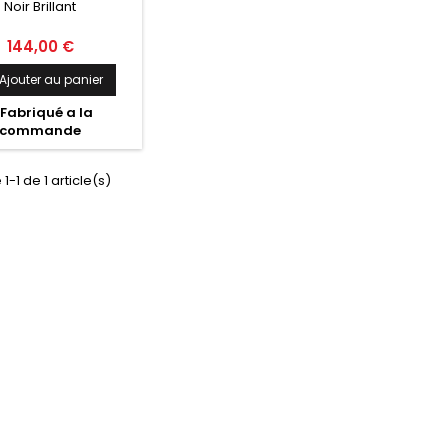
Noir Brillant
BRILLANT
Prix
144,00 €
Ajouter au panier
Fabriqué a la
commande
1-1 de 1 article(s)