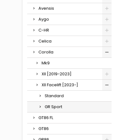
Avensis
Aygo
C-HR
Celica
Corolla
Mk9
XII [2019-2023]
XII Facelift [2023-]
Standard
GR Sport
GT86 FL
GT86
GR86