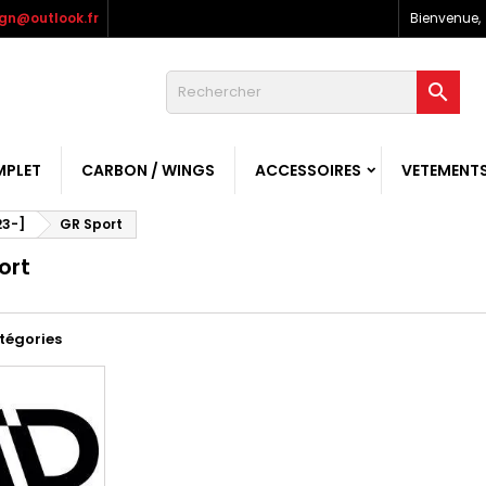
gn@outlook.fr
Bienvenue,

MPLET
CARBON / WINGS
ACCESSOIRES
VETEMENT
23-]
GR Sport
ort
tégories