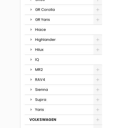
GR Corolla
GR Yaris
Hiace
Highlander
Hilux
IQ
MR2
RAV4
Sienna
Supra
Yaris
VOLKSWAGEN