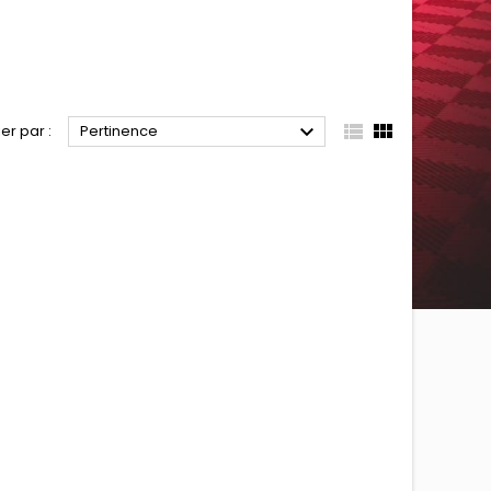



ier par :
Pertinence