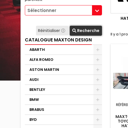
Sélectionner
HA
Réinitialiser
Recherche
Il y a 1 pr
CATALOGUE MAXTON DESIGN
ABARTH
ALFA ROMEO
ASTON MARTIN
AUDI
BENTLEY
BMW
RÉFÉRE
BRABUS
MAXTO
BYD
TOYO
HA