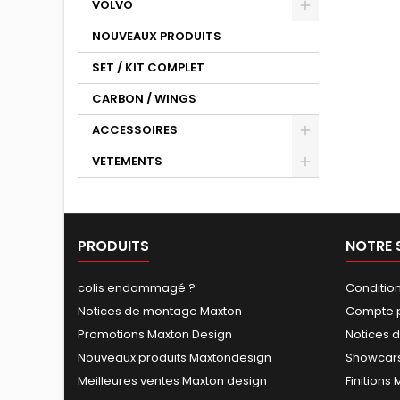
VOLVO
NOUVEAUX PRODUITS
SET / KIT COMPLET
CARBON / WINGS
ACCESSOIRES
VETEMENTS
PRODUITS
NOTRE 
colis endommagé ?
Conditio
Notices de montage Maxton
Compte p
Promotions Maxton Design
Notices 
Nouveaux produits Maxtondesign
Showcars
Meilleures ventes Maxton design
Finitions