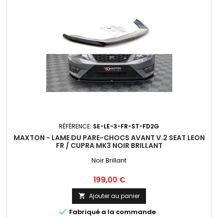
RÉFÉRENCE:
SE-LE-3-FR-ST-FD2G
MAXTON - LAME DU PARE-CHOCS AVANT V.2 SEAT LEON
FR / CUPRA MK3 NOIR BRILLANT
Noir Brillant
Prix
199,00 €
Ajouter au panier


Fabriqué a la commande