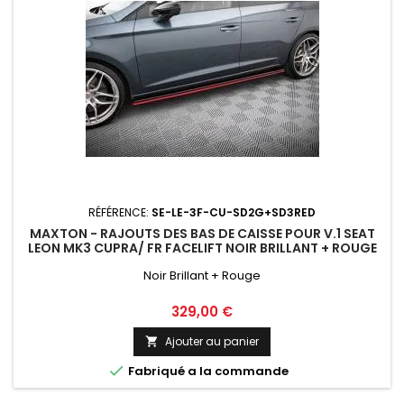
RÉFÉRENCE:
SE-LE-3F-CU-SD2G+SD3RED
MAXTON - RAJOUTS DES BAS DE CAISSE POUR V.1 SEAT
LEON MK3 CUPRA/ FR FACELIFT NOIR BRILLANT + ROUGE
Noir Brillant + Rouge
Prix
329,00 €
Ajouter au panier


Fabriqué a la commande