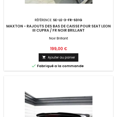
RÉFÉRENCE:
SE-LE-3-FR-SD1G
MAXTON - RAJOUTS DES BAS DE CAISSE POUR SEAT LEON
III CUPRA / FR NOIR BRILLANT
Noir Brillant
Prix
199,00 €
Ajouter au panier


Fabriqué a la commande