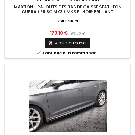
MAXTON - RAJOUTS DES BAS DE CAISSE SEAT LEON
CUPRA / FR SC MK3 / MK3 FL NOIR BRILLANT
Noir Brillant
Prix
Prix
179,10 €
199,00 €
de
Ajouter au panier

base

Fabriqué a la commande