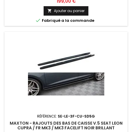
Prix
199,00 €
Ajouter au panier


Fabriqué a la commande
RÉFÉRENCE:
SE-LE-3F-CU-SD5G
MAXTON - RAJOUTS DES BAS DE CAISSE V.5 SEAT LEON
CUPRA / FR MK3 / MK3 FACELIFT NOIR BRILLANT