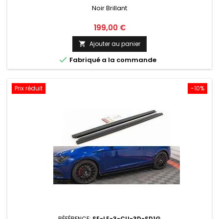
Noir Brillant
Prix
199,00 €
Ajouter au panier


Fabriqué a la commande
Prix réduit
-10%
RÉFÉRENCE:
SE-LE-3-CU-3D-SD1G