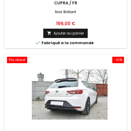
CUPRA / FR
Noir Brillant
Prix
199,00 €
Ajouter au panier


Fabriqué a la commande
Prix réduit
-10%