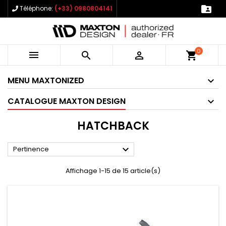

Téléphone:
(+33) 0980804141
0



shopping_cart
MENU MAXTONIZED
CATALOGUE MAXTON DESIGN
HATCHBACK

Pertinence
Affichage 1-15 de 15 article(s)