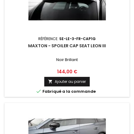
RÉFÉRENCE:
SE-LE-3-FR-CAP1G
MAXTON - SPOILER CAP SEAT LEON III
Noir Brillant
Prix
144,00 €
Ajouter au panier


Fabriqué a la commande