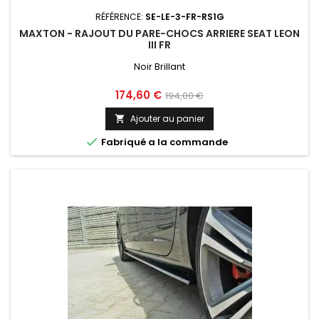
RÉFÉRENCE:
SE-LE-3-FR-RS1G
MAXTON - RAJOUT DU PARE-CHOCS ARRIERE SEAT LEON
III FR
Noir Brillant
Prix
Prix
174,60 €
194,00 €
de
Ajouter au panier

base

Fabriqué a la commande