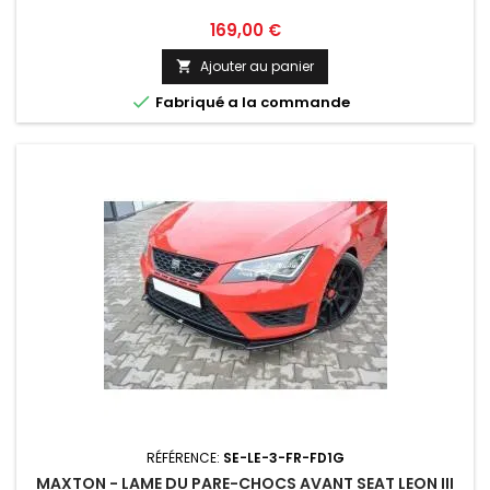
Prix
169,00 €
Ajouter au panier


Fabriqué a la commande
RÉFÉRENCE:
SE-LE-3-FR-FD1G
MAXTON - LAME DU PARE-CHOCS AVANT SEAT LEON III