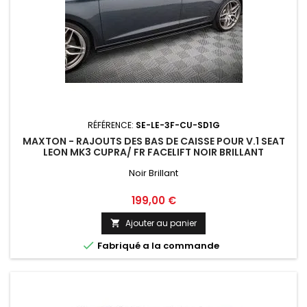
RÉFÉRENCE:
SE-LE-3F-CU-SD1G
MAXTON - RAJOUTS DES BAS DE CAISSE POUR V.1 SEAT
LEON MK3 CUPRA/ FR FACELIFT NOIR BRILLANT
Noir Brillant
Prix
199,00 €
Ajouter au panier


Fabriqué a la commande