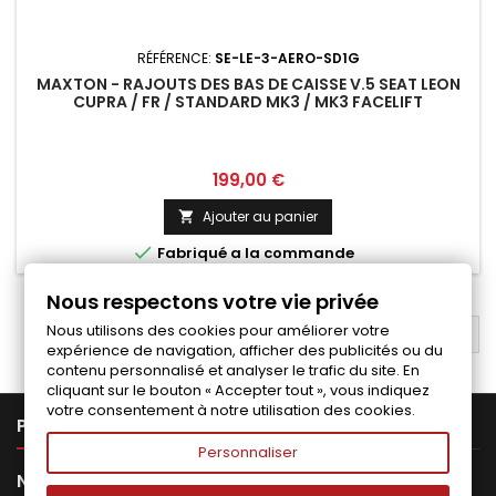
RÉFÉRENCE:
SE-LE-3-AERO-SD1G
MAXTON - RAJOUTS DES BAS DE CAISSE V.5 SEAT LEON
CUPRA / FR / STANDARD MK3 / MK3 FACELIFT
Prix
199,00 €
Ajouter au panier


Fabriqué a la commande
Nous respectons votre vie privée
Nous utilisons des cookies pour améliorer votre
RETOUR EN HAUT

expérience de navigation, afficher des publicités ou du
contenu personnalisé et analyser le trafic du site. En
cliquant sur le bouton « Accepter tout », vous indiquez
votre consentement à notre utilisation des cookies.

PRODUITS
Personnaliser

NOTRE SOCIÉTÉ