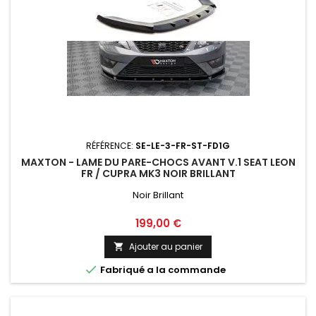
RÉFÉRENCE:
SE-LE-3-FR-ST-FD1G
MAXTON - LAME DU PARE-CHOCS AVANT V.1 SEAT LEON
FR / CUPRA MK3 NOIR BRILLANT
Noir Brillant
Prix
199,00 €
Ajouter au panier


Fabriqué a la commande