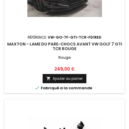
RÉFÉRENCE:
VW-GO-7F-GTI-TCR-FD1RED
MAXTON - LAME DU PARE-CHOCS AVANT VW GOLF 7 GTI
TCR ROUGE
Rouge
Prix
249,00 €
Ajouter au panier


Fabriqué a la commande