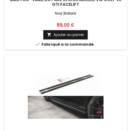
GTI FACELIFT
Noir Brillant
Prix
89,00 €
Ajouter au panier


Fabriqué a la commande