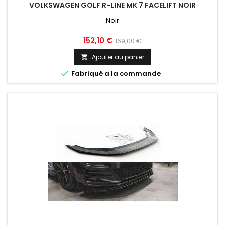
VOLKSWAGEN GOLF R-LINE MK 7 FACELIFT NOIR
Noir
Prix
Prix
152,10 €
169,00 €
de
Ajouter au panier

base

Fabriqué a la commande