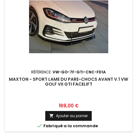
RÉFÉRENCE:
VW-GO-7F-GTI-CNC-FD1A
MAXTON - SPORT LAME DU PARE-CHOCS AVANT V.1 VW
GOLF VII GTI FACELIFT
Prix
169,00 €
Ajouter au panier


Fabriqué a la commande