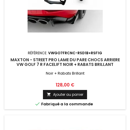
RÉFÉRENCE:
VWGO7FRCNC-RSD1B+RSF1G
MAXTON - STREET PRO LAME DU PARE CHOCS ARRIERE
VW GOLF 7 R FACELIFT NOIR + RABATS BRILLANT
Noir + Rabats Brillant
Prix
128,00 €
Ajouter au panier


Fabriqué a la commande