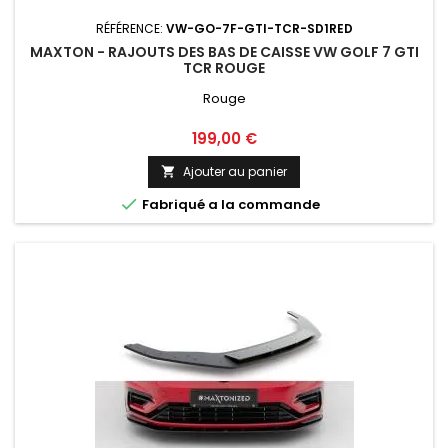
RÉFÉRENCE:
VW-GO-7F-GTI-TCR-SD1RED
MAXTON - RAJOUTS DES BAS DE CAISSE VW GOLF 7 GTI
TCR ROUGE
Rouge
Prix
199,00 €
Ajouter au panier


Fabriqué a la commande