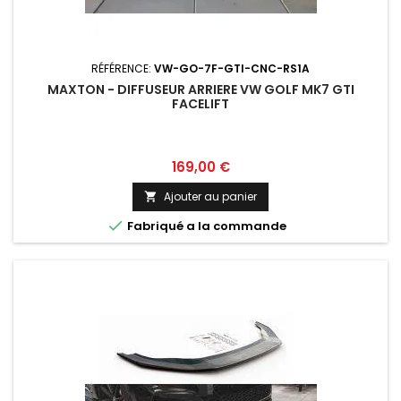
RÉFÉRENCE:
VW-GO-7F-GTI-CNC-RS1A
MAXTON - DIFFUSEUR ARRIERE VW GOLF MK7 GTI
FACELIFT
Prix
169,00 €
Ajouter au panier


Fabriqué a la commande