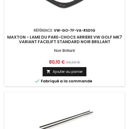
RÉFÉRENCE:
VW-GO-7F-VA-RSD1G
MAXTON - LAME DU PARE-CHOCS ARRIERE VW GOLF MK7
VARIANT FACELIFT STANDARD NOIR BRILLANT
Noir Brillant
Prix
Prix
80,10 €
89,00 €
de
Ajouter au panier

base

Fabriqué a la commande