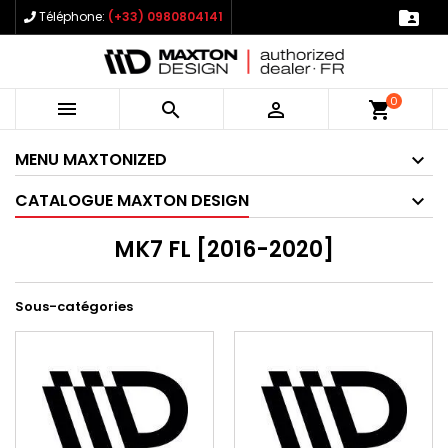

Téléphone:
(+33) 0980804141
0



shopping_cart
MENU MAXTONIZED
CATALOGUE MAXTON DESIGN
MK7 FL [2016-2020]
Sous-catégories