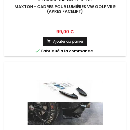
MAXTON - CADRES POUR LUMIÈRES VW GOLF VII R
(APRES FACELIFT)
Prix
99,00 €
Ajouter au panier


Fabriqué a la commande