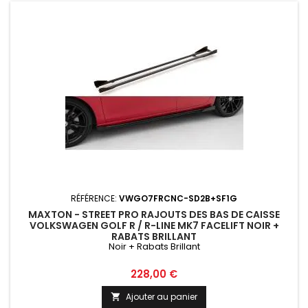
RÉFÉRENCE:
VWGO7FRCNC-SD2B+SF1G
MAXTON - STREET PRO RAJOUTS DES BAS DE CAISSE
VOLKSWAGEN GOLF R / R-LINE MK7 FACELIFT NOIR +
RABATS BRILLANT
Noir + Rabats Brillant
Prix
228,00 €
Ajouter au panier
