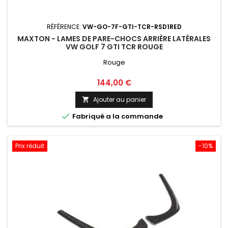
RÉFÉRENCE:
VW-GO-7F-GTI-TCR-RSD1RED
MAXTON - LAMES DE PARE-CHOCS ARRIÈRE LATÉRALES
VW GOLF 7 GTI TCR ROUGE
Rouge
Prix
144,00 €
Ajouter au panier


Fabriqué a la commande
Prix réduit
-10%