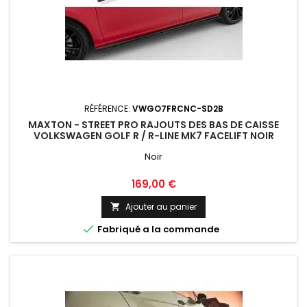
RÉFÉRENCE:
VWGO7FRCNC-SD2B
MAXTON - STREET PRO RAJOUTS DES BAS DE CAISSE
VOLKSWAGEN GOLF R / R-LINE MK7 FACELIFT NOIR
Noir
Prix
169,00 €
Ajouter au panier


Fabriqué a la commande