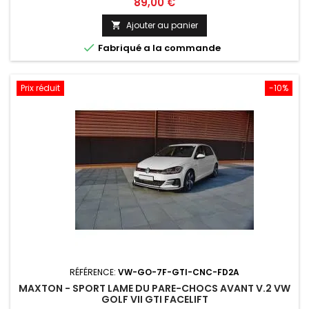
Prix
89,00 €
Ajouter au panier


Fabriqué a la commande
Prix réduit
-10%
RÉFÉRENCE:
VW-GO-7F-GTI-CNC-FD2A
MAXTON - SPORT LAME DU PARE-CHOCS AVANT V.2 VW
GOLF VII GTI FACELIFT