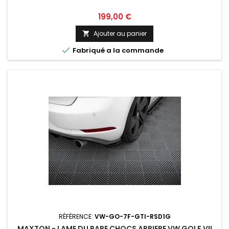
Prix
199,00 €
Ajouter au panier


Fabriqué a la commande
RÉFÉRENCE:
VW-GO-7F-GTI-RSD1G
MAXTON - LAME DU PARE CHOCS ARRIERE VW GOLF VII